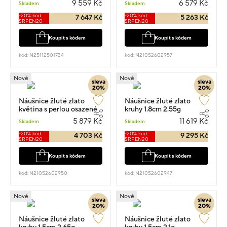
9 559 Kč
6 579 Kč
Skladem
Skladem
-20% kód:
-20% kód:
7 647 Kč
5 263 Kč
SRPEN20
SRPEN20
Koupit s kódem
Koupit s kódem
kód: N25112501734
kód: N21052602957
Nové
Nové
sleva
sleva
20%
20%
Náušnice žluté zlato
Náušnice žluté zlato
květina s perlou osazené
kruhy 1.8cm 2.55g
zirkony pecky 0.8cm 1.25g
5 879 Kč
11 619 Kč
Skladem
Skladem
-20% kód:
-20% kód:
4 703 Kč
9 295 Kč
SRPEN20
SRPEN20
Koupit s kódem
Koupit s kódem
kód: N21052602950
kód: N21052602947
Nové
Nové
sleva
sleva
20%
20%
Náušnice žluté zlato
Náušnice žluté zlato