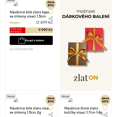
Nové
sleva
20%
Náušnice bílé zlato kapka
se zirkony visací 1.5cm
2.7g
12 499 Kč
Skladem
-20% kód:
9 999 Kč
SRPEN20
Koupit s kódem
kód: N25112501736
Nové
Nové
sleva
sleva
20%
20%
Náušnice bílé zlato visací
Náušnice žluté zlato
se zirkony 1.5cm 2g
kuličky visací 1.7cm 1.4g