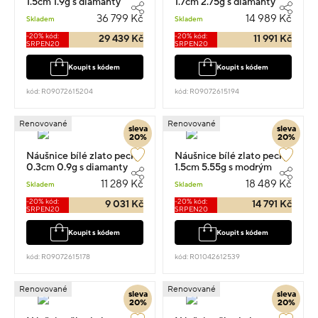
1.5cm 1.9g s diamanty
1.7cm 2.75g s diamanty
0.57ct
0.14ct
36 799 Kč
14 989 Kč
Skladem
Skladem
-20% kód:
-20% kód:
29 439 Kč
11 991 Kč
SRPEN20
SRPEN20
Koupit s kódem
Koupit s kódem
kód: R09072615204
kód: R09072615194
Renovované
Renovované
sleva
sleva
20%
20%
Náušnice bílé zlato pecky
Náušnice bílé zlato pecky
0.3cm 0.9g s diamanty
1.5cm 5.55g s modrým
0.15ct
topazem a diamanty
11 289 Kč
18 489 Kč
Skladem
Skladem
0.014ct
-20% kód:
-20% kód:
9 031 Kč
14 791 Kč
SRPEN20
SRPEN20
Koupit s kódem
Koupit s kódem
kód: R09072615178
kód: R01042612539
Renovované
Renovované
sleva
sleva
20%
20%