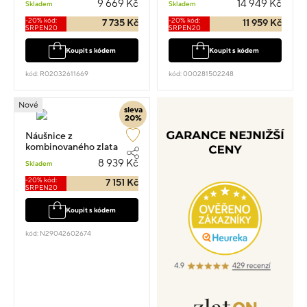
9 669 Kč
14 949 Kč
Skladem
Skladem
-20% kód:
-20% kód:
7 735 Kč
11 959 Kč
SRPEN20
SRPEN20
Koupit s kódem
Koupit s kódem
kód: R02032611669
kód: 000281502248
Nové
sleva
20%
Náušnice z
kombinovaného zlata
kapka visací 3.4cm 1.9g
8 939 Kč
Skladem
-20% kód:
7 151 Kč
SRPEN20
Koupit s kódem
kód: N29042602674