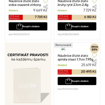
Náušnice žluté zlato
Náušnice žluté zlato
srdce osazené zirkony
kruhy ryté 2.1cm 2.4g
pecky 1.2cm 3g
9 669 Kč
7 729 Kč
Skladem
Skladem
-20% kód:
-20% kód:
7 735 Kč
6 183 Kč
SRPEN20
SRPEN20
Koupit s kódem
Koupit s kódem
kód: R03072615113
kód: R28072615474
Renovované
sleva
20%
Náušnice žluté zlato
spirála visací 1.7cm 7.95g
25 619 Kč
Skladem
-20% kód:
20 495 Kč
SRPEN20
Koupit s kódem
kód: R12012610441