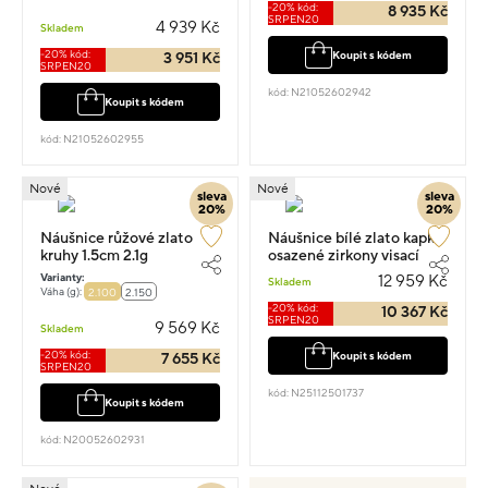
-20% kód:
8 935 Kč
SRPEN20
4 939 Kč
Skladem
-20% kód:
Koupit s kódem
3 951 Kč
SRPEN20
kód: N21052602942
Koupit s kódem
kód: N21052602955
Nové
Nové
sleva
sleva
20%
20%
Náušnice růžové zlato
Náušnice bílé zlato kapka
kruhy 1.5cm 2.1g
osazené zirkony visací
2.5cm 2.8g
Varianty:
12 959 Kč
Skladem
Váha (g):
2.100
2.150
-20% kód:
10 367 Kč
SRPEN20
9 569 Kč
Skladem
-20% kód:
Koupit s kódem
7 655 Kč
SRPEN20
kód: N25112501737
Koupit s kódem
kód: N20052602931