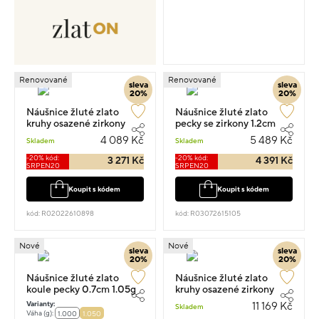
Renovované
Renovované
sleva
sleva
20%
20%
Náušnice žluté zlato
Náušnice žluté zlato
kruhy osazené zirkony
pecky se zirkony 1.2cm
1.0cm 1.05g
1.6g
4 089 Kč
5 489 Kč
Skladem
Skladem
-20% kód:
-20% kód:
3 271 Kč
4 391 Kč
SRPEN20
SRPEN20
Koupit s kódem
Koupit s kódem
kód: R02022610898
kód: R03072615105
Nové
Nové
sleva
sleva
20%
20%
Náušnice žluté zlato
Náušnice žluté zlato
koule pecky 0.7cm 1.05g
kruhy osazené zirkony
1.6cm 2.45g
Varianty:
11 169 Kč
Skladem
Váha (g):
1.000
1.050