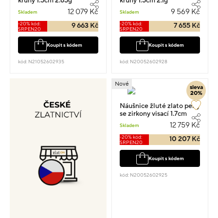
kruhy 1.5cm 2.65g
kruhy 1.5cm 2.1g
12 079 Kč
9 569 Kč
Skladem
Skladem
-20% kód:
-20% kód:
9 663 Kč
7 655 Kč
SRPEN20
SRPEN20
Koupit s kódem
Koupit s kódem
kód: N21052602935
kód: N20052602928
Nové
sleva
20%
Náušnice žluté zlato perly
se zirkony visací 1.7cm
2.8g
12 759 Kč
Skladem
-20% kód:
10 207 Kč
SRPEN20
Koupit s kódem
kód: N20052602925