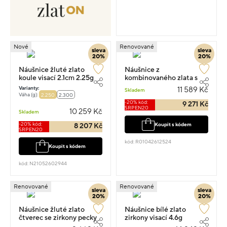
Nové
Renovované
sleva
sleva
20%
20%
Náušnice žluté zlato
Náušnice z
koule visací 2.1cm 2.25g
kombinovaného zlata s
diamanty 1.4cm 1.95g
Varianty:
11 589 Kč
Skladem
Váha (g):
2.250
2.300
-20% kód:
9 271 Kč
SRPEN20
10 259 Kč
Skladem
-20% kód:
Koupit s kódem
8 207 Kč
SRPEN20
kód: R01042612524
Koupit s kódem
kód: N21052602944
Renovované
Renovované
sleva
sleva
20%
20%
Náušnice žluté zlato
Náušnice bílé zlato
čtverec se zirkony pecky
zirkony visací 4.6g
0.7cm 3g