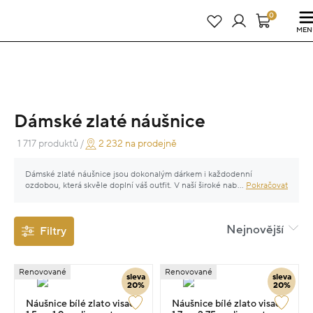
Právě teď! - 20 % na vše! Kód: SRPEN20
25 dní : 16h : 12m : 55s
0
MEN
Dámské zlaté náušnice
1 717 produktů /
2 232 na prodejně
Dámské zlaté náušnice jsou dokonalým dárkem i každodenní
ozdobou, která skvěle doplní váš outfit. V naší široké nabídce
...
Pokračovat
kvalitních zlatých šperků najdete dámské náušnice ze žlutého, bílého
či růžového zlata, zdobené diamanty, perlami či jinými drahými
kameny. K zářivým zlatým náušnicím vybírejte nadčasový řetízek či
Nejnovější
Filtry
náramek a potěšte sebe nebo své blízké luxusním zlatým šperkem.
Renovované
Renovované
sleva
sleva
20%
20%
Náušnice bílé zlato visací
Náušnice bílé zlato visací