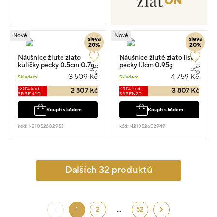
Nové
Nové
sleva
sleva
20%
20%
Náušnice žluté zlato
Náušnice žluté zlato listy
kuličky pecky 0.5cm 0.7g
pecky 1.1cm 0.95g
3 509 Kč
4 759 Kč
Skladem
Skladem
-20% kód:
-20% kód:
2 807 Kč
3 807 Kč
SRPEN20
SRPEN20
Koupit s kódem
Koupit s kódem
kód: N21052602953
kód: N21052602949
Dalších 32 produktů
1
2
...
52