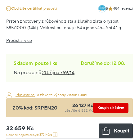
Obdržíte certifikát pravosti
5
484 recenzí
Prsten zhotovený z růžového zlata a žlutého zlata o ryzosti
585/1000 (14kt). Velikost prstenu je 54 a jeho váha činí 4.1 g.
Přečíst si více
Skladem
pouze
1 ks
Doručíme do: 12.08.
Na prodejně
28. října 769/14
Přihlaste se
a získejte výhody Zlaton Clubu
26 127 Kč
-20% kód:
SRPEN20
Koupit s kódem
ušetříte 6 532 Kč
32 659 Kč
Koupit
6 372 Kč/g
Garance nejnižší ceny: