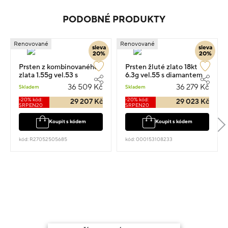
PODOBNÉ PRODUKTY
Renovované
Renovované
sleva
sleva
20%
20%
Prsten z kombinovaného
Prsten žluté zlato 18kt
zlata 1.55g vel.53 s
6.3g vel.55 s diamantem
diamantem 0.500ct
0.120ct
36 509 Kč
36 279 Kč
Skladem
Skladem
-20% kód:
-20% kód:
29 207 Kč
29 023 Kč
SRPEN20
SRPEN20
Koupit s kódem
Koupit s kódem
kód: R27052505685
kód: 000153108233