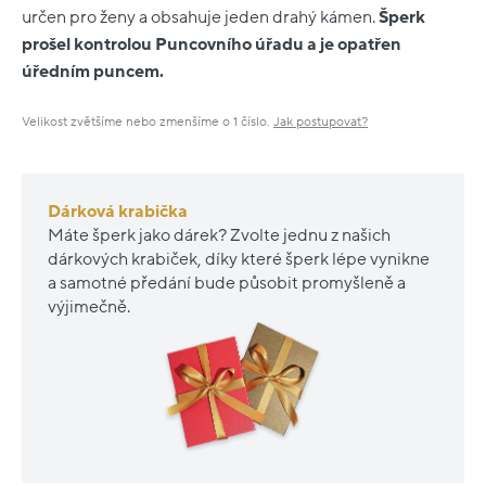
určen pro ženy a obsahuje jeden drahý kámen.
Šperk
prošel kontrolou Puncovního úřadu a je opatřen
úředním puncem.
Velikost zvětšíme nebo zmenšíme o 1 číslo.
Jak postupovat?
Dárková krabička
Máte šperk jako dárek? Zvolte jednu z našich
dárkových krabiček, díky které šperk lépe vynikne
a samotné předání bude působit promyšleně a
výjimečně.