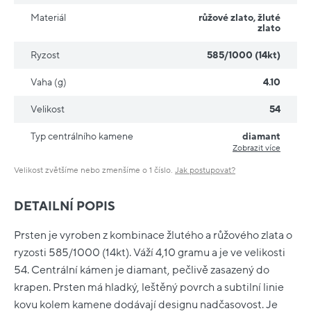
Materiál
růžové zlato
,
žluté
zlato
Ryzost
585/1000 (14kt)
Vaha (g)
4.10
Velikost
54
Typ centrálního kamene
diamant
Zobrazit více
Velikost zvětšíme nebo zmenšíme o 1 číslo.
Jak postupovat?
DETAILNÍ POPIS
Prsten je vyroben z kombinace žlutého a růžového zlata o
ryzosti 585/1000 (14kt). Váží 4,10 gramu a je ve velikosti
54. Centrální kámen je diamant, pečlivě zasazený do
krapen. Prsten má hladký, leštěný povrch a subtilní linie
kovu kolem kamene dodávají designu nadčasovost. Je