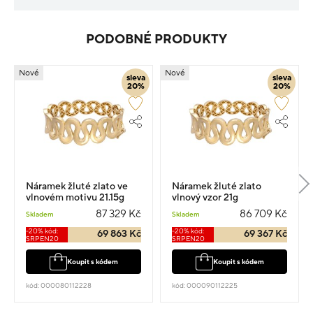
PODOBNÉ PRODUKTY
Nové
Nové
sleva
sleva
20%
20%
Náramek žluté zlato ve
Náramek žluté zlato
vlnovém motivu 21.15g
vlnový vzor 21g
87 329 Kč
86 709 Kč
Skladem
Skladem
-20% kód:
-20% kód:
69 863 Kč
69 367 Kč
SRPEN20
SRPEN20
Koupit s kódem
Koupit s kódem
kód: 000080112228
kód: 000090112225