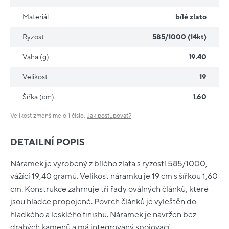
Materiál
bílé zlato
Ryzost
585/1000 (14kt)
Vaha (g)
19.40
Velikost
19
Šířka (cm)
1.60
Velikost zmenšíme o 1 číslo.
Jak postupovat?
DETAILNÍ POPIS
Náramek je vyrobený z bílého zlata s ryzostí 585/1000,
vážící 19,40 gramů. Velikost náramku je 19 cm s šířkou 1,60
cm. Konstrukce zahrnuje tři řady oválných článků, které
jsou hladce propojené. Povrch článků je vyleštěn do
hladkého a lesklého finishu. Náramek je navržen bez
drahých kamenů a má integrovaný spojovací