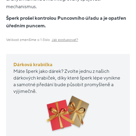
mechanismus.
Šperk prošel kontrolou Puncovního úřadu a je opatřen
úředním puncem.
Velikost zmenšíme o 1 číslo.
Jak postupovat?
Dárková krabička
Máte šperk jako dárek? Zvolte jednu z našich
dárkových krabiček, díky které šperk lépe vynikne
a samotné předání bude působit promyšleně a
výjimečně.