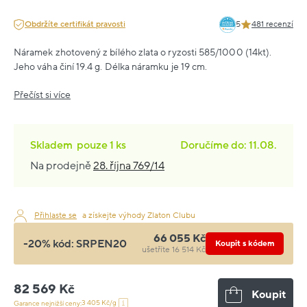
Obdržíte certifikát pravosti
5
481 recenzí
Náramek zhotovený z bílého zlata o ryzosti 585/1000 (14kt).
Jeho váha činí 19.4 g. Délka náramku je 19 cm.
Přečíst si více
Skladem
pouze
1 ks
Doručíme do: 11.08.
Na prodejně
28. října 769/14
Přihlaste se
a získejte výhody Zlaton Clubu
66 055 Kč
-20% kód:
SRPEN20
Koupit s kódem
ušetříte 16 514 Kč
82 569 Kč
Koupit
3 405 Kč/g
Garance nejnižší ceny: