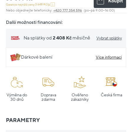
Koupit
3 648 Kč/g
Garance nejnižší ceny:
Nebo objednejte telefonicky:
+420 777 354 596
(po–pá 9:00–16:00)
Další možnosti financování:
Na splátky od
2 408 Kč
měsíčně
Vybrat splátky
Dárkové balení
Více informací
Výměna do
Doprava
Ověřeno
Česká firma
30 dnů
zdarma
zákazníky
PARAMETRY