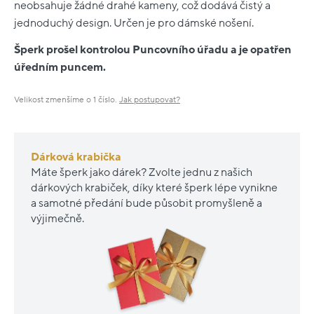
neobsahuje žádné drahé kameny, což dodává čistý a
jednoduchý design. Určen je pro dámské nošení.
Šperk prošel kontrolou Puncovního úřadu a je opatřen
úředním puncem.
Velikost zmenšíme o 1 číslo.
Jak postupovat?
Dárková krabička
Máte šperk jako dárek? Zvolte jednu z našich
dárkových krabiček, díky které šperk lépe vynikne
a samotné předání bude působit promyšleně a
výjimečně.