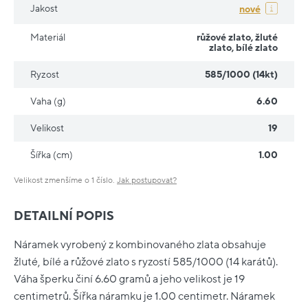
Jakost
nové
Materiál
růžové zlato
,
žluté
zlato
,
bílé zlato
Ryzost
585/1000 (14kt)
Vaha (g)
6.60
Velikost
19
Šířka (cm)
1.00
Velikost zmenšíme o 1 číslo.
Jak postupovat?
DETAILNÍ POPIS
Náramek vyrobený z kombinovaného zlata obsahuje
žluté, bílé a růžové zlato s ryzostí 585/1000 (14 karátů).
Váha šperku činí 6.60 gramů a jeho velikost je 19
centimetrů. Šířka náramku je 1.00 centimetr. Náramek