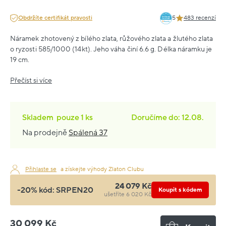
Obdržíte certifikát pravosti
5
483 recenzí
Náramek zhotovený z bílého zlata, růžového zlata a žlutého zlata
o ryzosti 585/1000 (14kt). Jeho váha činí 6.6 g. Délka náramku je
19 cm.
Přečíst si více
Skladem
pouze
1 ks
Doručíme do: 12.08.
Na prodejně
Spálená 37
Přihlaste se
a získejte výhody Zlaton Clubu
24 079 Kč
-20% kód:
SRPEN20
Koupit s kódem
ušetříte 6 020 Kč
30 099 Kč