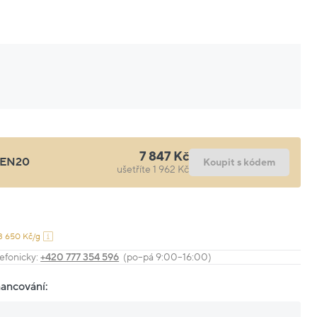
7 847 Kč
EN20
Koupit s kódem
ušetříte 1 962 Kč
3 650 Kč/g
efonicky:
+420 777 354 596
(po–pá 9:00–16:00)
nancování: