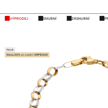
VÝPRODEJ
SNUBNÍ
ZÁSNUBNÍ
P
Nové
Sleva 20%
po zadání
SRPEN20