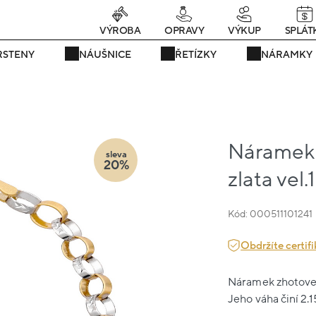
Právě teď! - 20 % na vše! Kód: SRPEN20
22 dní : 8h : 36m : 51s
VÝROBA
OPRAVY
VÝKUP
SPLÁT
RSTENY
NÁUŠNICE
ŘETÍZKY
NÁRAMKY
Náramek
sleva
20%
zlata vel.
Kód: 000511101241
Obdržíte certifi
Náramek zhotovený
Jeho váha činí 2.1