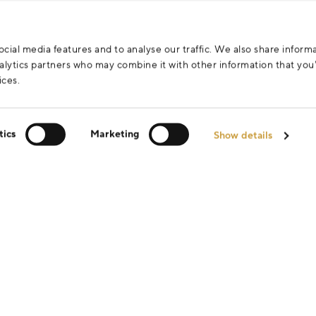
za účelem vyřízení vašeho dotazu.
cial media features and to analyse our traffic. We also share inform
analytics partners who may combine it with other information that yo
ices.
tics
Marketing
Show details