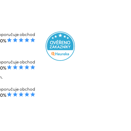
el.21 2.3g
Náramek žluté zlato figaro 2.05g vel.19
Varianty:
Velikost:
19.00
21.00
Skladem
% kód: SRPEN20
-20% kód: SRPEN20
8 391 Kč
9 349 Kč
7 479 Kč
em
Koupit s kódem
kód: 000370107255