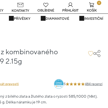
0
KY
OBLÍBENÉ
PŘIHLÁSIT
KOŠÍK
KONTAKTY
PŘÍVĚSKY
DIAMANTOVÉ
INVESTIČNÍ
 z kombinovaného
19 2.15g
kát pravosti
5
484 recenzí
 z bílého zlata a žlutého zlata o ryzosti 585/1000 (14kt).
5 g. Délka náramku je 19 cm.