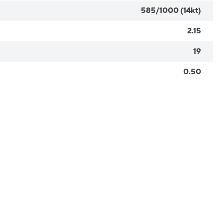
585/1000 (14kt)
2.15
19
0.50
Nové
sleva
sleva
20%
20%