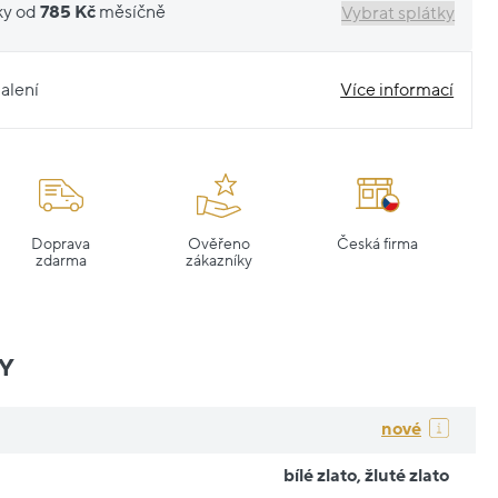
ky od
785 Kč
měsíčně
Vybrat splátky
alení
Více informací
Doprava
Ověřeno
Česká firma
zdarma
zákazníky
Y
nové
bílé zlato
,
žluté zlato