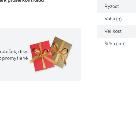
erk prošel kontrolou
Ryzost
Vaha (g)
Velikost
Šířka (cm)
rabiček, díky
it promyšleně
Nové
sleva
20%