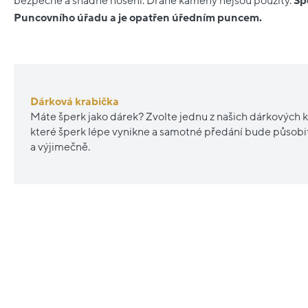
bezpečné a snadné nošení. Drahé kameny nejsou použity.
Šp
Puncovního úřadu a je opatřen úředním puncem.
Dárková krabička
Máte šperk jako dárek? Zvolte jednu z našich dárkových k
které šperk lépe vynikne a samotné předání bude působ
a výjimečně.
Nové
Nové
sleva
20%