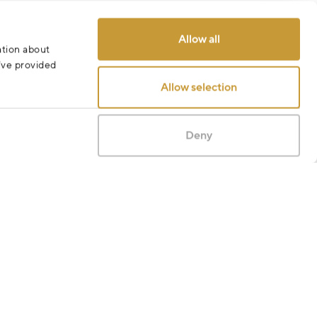
Allow all
ation about
Odeslat
u’ve provided
Allow selection
Deny