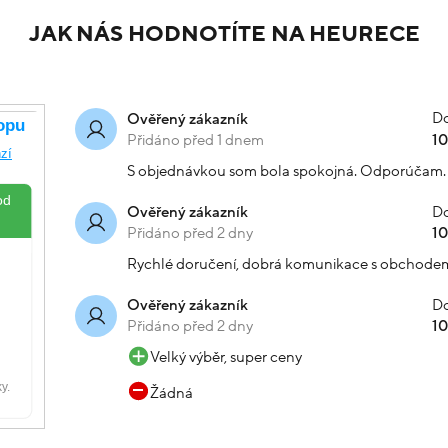
 kombinovaného zlata srdce
Náramek bílé zlato pancer v
Varianty:
-20% kód: SRPEN20
Velikost:
21
22
24
24
9 119 Kč
Skladem
-20
Koupit s kódem
10 489 Kč
243
Koupit s kód
kód: 000440411244