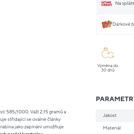
Na splát
Dárkové b
Výměna do
30 dnů
PARAMETR
stí 585/1000. Váží 2,15 gramů a
Jakost
je střídající se oválné články
Karabina jako zapínání umožňuje
Materiál