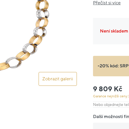
Přečíst si více
Není skladem
-20% kód:
SRP
Zobrazit galerii
9 809 Kč
Garance nejnižší ceny:
Nebo objednejte tel
Další možnosti fi