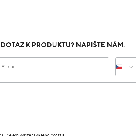
JAK NÁS HODNOTÍTE NA HEURECE
Do
Ověřený zákazník
Přidáno před 1 dnem
1
S objednávkou som bola spokojná. Odporúčam.
Do
Ověřený zákazník
Přidáno před 2 dny
1
Rychlé doručení, dobrá komunikace s obchode
Do
Ověřený zákazník
Přidáno před 2 dny
1
Velký výběr, super ceny
Žádná