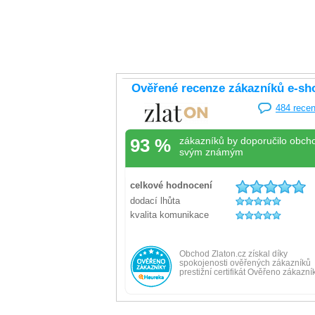
Náramek bílé zlato s černými kameny
Náramek z
vel.20 2.55g
2.5g vel.17
Skladem
Skladem
-20% kód: SRPEN20
11 629 Kč
9 303 Kč
11 399 Kč
Koupit s kódem
kód: 001332010231
kód: 000141201