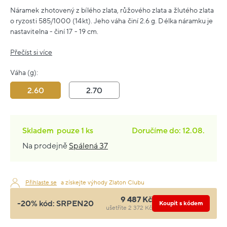
Náramek zhotovený z bílého zlata, růžového zlata a žlutého zlata
o ryzosti 585/1000 (14kt). Jeho váha činí 2.6 g. Délka náramku je
nastavitelna - činí 17 - 19 cm.
Přečíst si více
Váha (g):
2.60
2.70
Skladem
pouze
1 ks
Doručíme do: 12.08.
Na prodejně
Spálená 37
Přihlaste se
a získejte výhody Zlaton Clubu
9 487 Kč
-20% kód:
SRPEN20
Koupit s kódem
ušetříte 2 372 Kč