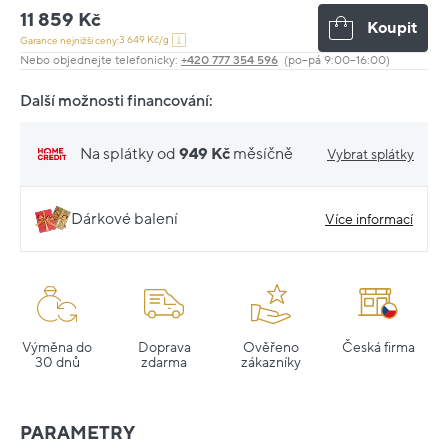
11 859 Kč
Koupit
3 649 Kč/g
Garance nejnižší ceny:
Nebo objednejte telefonicky:
+420 777 354 596
(po–pá 9:00–16:00)
Další možnosti financování:
Na splátky od
949 Kč
měsíčně
Vybrat splátky
Dárkové balení
Více informací
Výměna do
Doprava
Ověřeno
Česká firma
30 dnů
zdarma
zákazníky
PARAMETRY