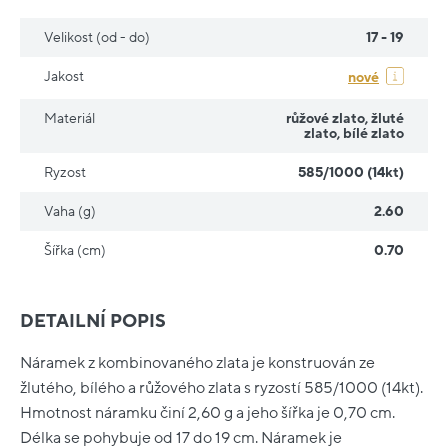
Velikost (od - do)
17 - 19
Jakost
nové
Materiál
růžové zlato
,
žluté
zlato
,
bílé zlato
Ryzost
585/1000 (14kt)
Vaha (g)
2.60
Šířka (cm)
0.70
DETAILNÍ POPIS
Náramek z kombinovaného zlata je konstruován ze
žlutého, bílého a růžového zlata s ryzostí 585/1000 (14kt).
Hmotnost náramku činí 2,60 g a jeho šířka je 0,70 cm.
Délka se pohybuje od 17 do 19 cm. Náramek je