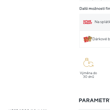
Další možnosti fi
Na splát
Dárkové b
Výměna do
30 dnů
PARAMETR