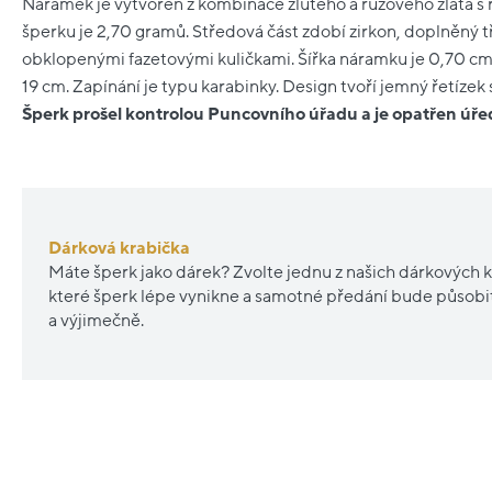
Náramek je vytvořen z kombinace žlutého a růžového zlata s 
šperku je 2,70 gramů. Středová část zdobí zirkon, doplněný
obklopenými fazetovými kuličkami. Šířka náramku je 0,70 cm,
19 cm. Zapínání je typu karabinky. Design tvoří jemný řetízek 
Šperk prošel kontrolou Puncovního úřadu a je opatřen ú
Dárková krabička
Máte šperk jako dárek? Zvolte jednu z našich dárkových k
které šperk lépe vynikne a samotné předání bude působ
a výjimečně.
Nové
Nové