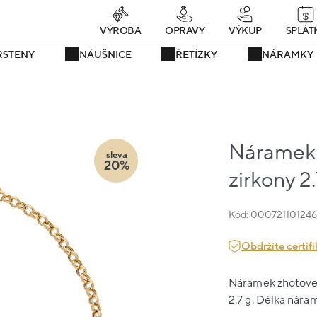
rávě teď! - 20 % na vše! Kód: SRPEN20
24 dní : 22h : 24m : 53
VÝROBA
OPRAVY
VÝKUP
SPLÁT
RSTENY
NÁUŠNICE
ŘETÍZKY
NÁRAMKY
Náramek ž
sleva
20%
zirkony 2
Kód: 00072110124
Obdržíte certifi
Náramek zhotovený
2.7 g. Délka náram