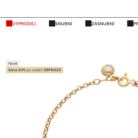
P
VÝPRODEJ
SNUBNÍ
ZÁSNUBNÍ
P
Nové
Sleva 20%
po zadání
SRPEN20