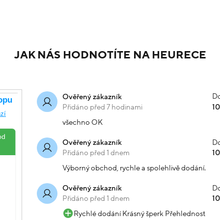
sleva
20%
uté zlato 2.85g
Náramek z kombinovaného z
Skladem
-20% kód: SRPEN20
-20
10 399 Kč
12 539 Kč
1
Koupit s kódem
Koupit s kód
247
kód: 000381201249