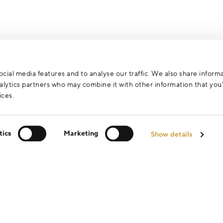
za účelem vyřízení vašeho dotazu.
cial media features and to analyse our traffic. We also share inform
analytics partners who may combine it with other information that yo
ices.
tics
Marketing
Show details