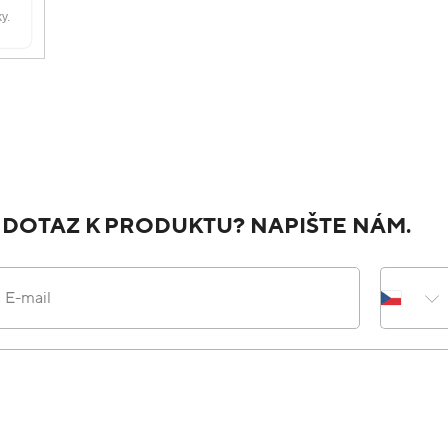
JAK NÁS HODNOTÍTE NA HEURECE
Do
Ověřený zákazník
Přidáno před 7 hodinami
1
všechno OK
Do
Ověřený zákazník
Přidáno před 1 dnem
1
Výborný obchod, rychle a spolehlivě dodání.
Do
Ověřený zákazník
Přidáno před 1 dnem
1
Rychlé dodání Krásný šperk Přehlednost