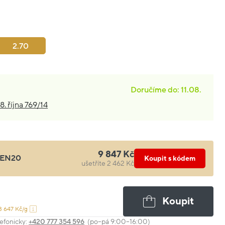
2.70
Doručíme do: 11.08.
8. října 769/14
9 847 Kč
EN20
Koupit s kódem
ušetříte 2 462 Kč
Koupit
3 647 Kč/g
efonicky:
+420 777 354 596
(po–pá 9:00–16:00)