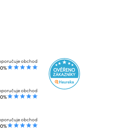
sleva
sleva
20%
20%
lata 2.75g
Náramek z kombinovaného zlata srdce
a kulička 2.65g
Skladem
% kód: SRPEN20
-20% kód: SRPEN20
0 031 Kč
12 079 Kč
9 663 Kč
em
Koupit s kódem
kód: 000181510244