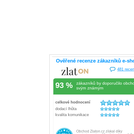
sleva
20%
Náramek žluté zlato s dekorem 2.85g
Náramek žl
Skladem
Skladem
-20% kód: SRPEN20
12 999 Kč
10 399 Kč
12 999 Kč
Koupit s kódem
kód: 000062301244
kód: 000251601