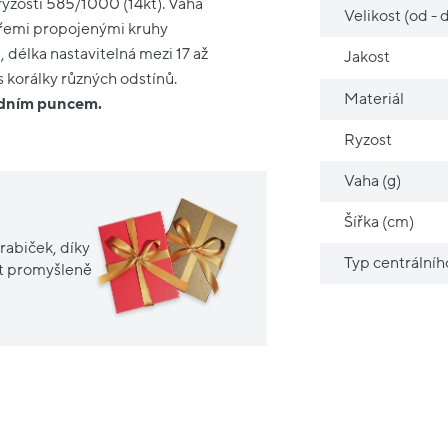
ryzostí 585/1000 (14kt). Váha
Velikost (od - 
 třemi propojenými kruhy
 délka nastavitelná mezi 17 až
Jakost
s korálky různých odstínů.
Materiál
ředním puncem.
Ryzost
Vaha (g)
Šířka (cm)
rabiček, díky
Typ centrální
it promyšleně
Nové