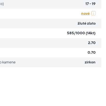
do)
17 - 19
nové
žluté zlato
585/1000 (14kt)
2.70
0.70
ho kamene
zirkon
Nové