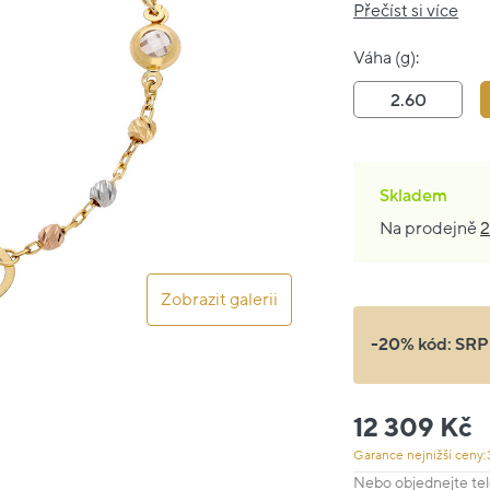
Přečíst si více
Váha (g):
2.60
Skladem
Na prodejně
2
Zobrazit galerii
-20% kód:
SRP
12 309 Kč
Garance nejnižší ceny:
Nebo objednejte tel