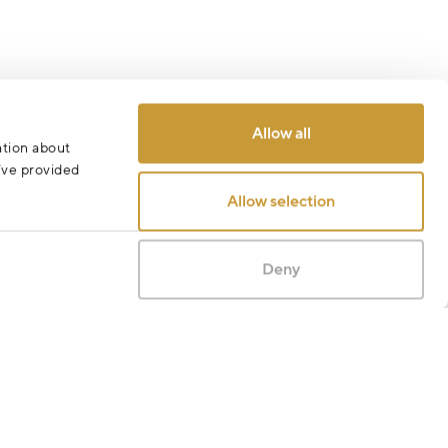
Odeslat
Allow all
ation about
u’ve provided
Allow selection
Deny