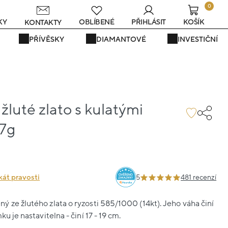
0
s
KY
OBLÍBENÉ
PŘIHLÁSIT
KOŠÍK
KONTAKTY
PŘÍVĚSKY
DIAMANTOVÉ
INVESTIČNÍ
luté zlato s kulatými
.7g
6
kát pravosti
5
481 recenzí
 ze žlutého zlata o ryzosti 585/1000 (14kt). Jeho váha činí
ku je nastavitelna - činí 17 - 19 cm.