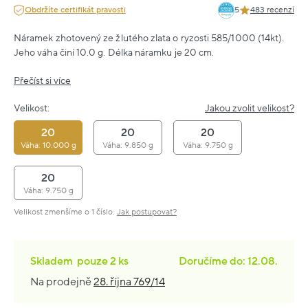
Obdržíte certifikát pravosti
5
483 recenzí
Náramek zhotovený ze žlutého zlata o ryzosti 585/1000 (14kt).
Jeho váha činí 10.0 g. Délka náramku je 20 cm.
Přečíst si více
Velikost:
Jakou zvolit velikost?
20
20
20
Váha: 10.000 g
Váha: 9.850 g
Váha: 9.750 g
20
Váha: 9.750 g
Velikost zmenšíme o 1 číslo.
Jak postupovat?
Skladem
pouze
2 ks
Doručíme do: 12.08.
Na prodejně
28. října 769/14