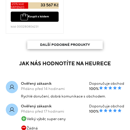
-20% kód:
33 567 Kč
SRPEN20
Koupit s kódem
kód: 000280806231
DALŠÍ PODOBNÉ PRODUKTY
JAK NÁS HODNOTÍTE NA HEURECE
Ověřený zákazník
Doporučuje obchod
Přidáno před 14 hodinami
100%
Rychlé doručení, dobrá komunikace s obchodem.
Ověřený zákazník
Doporučuje obchod
Přidáno před 17 hodinami
100%
Velký výběr, super ceny
Žádná