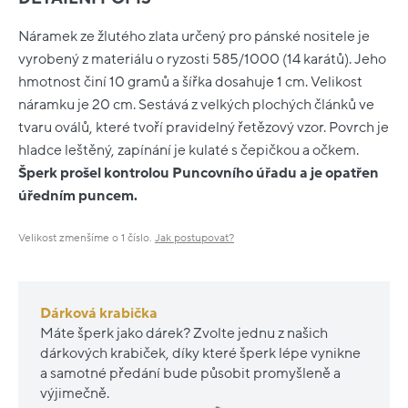
Náramek ze žlutého zlata určený pro pánské nositele je
vyrobený z materiálu o ryzosti 585/1000 (14 karátů). Jeho
hmotnost činí 10 gramů a šířka dosahuje 1 cm. Velikost
náramku je 20 cm. Sestává z velkých plochých článků ve
tvaru oválů, které tvoří pravidelný řetězový vzor. Povrch je
hladce leštěný, zapínání je kulaté s čepičkou a očkem.
Šperk prošel kontrolou Puncovního úřadu a je opatřen
úředním puncem.
Velikost zmenšíme o 1 číslo.
Jak postupovat?
Dárková krabička
Máte šperk jako dárek? Zvolte jednu z našich
dárkových krabiček, díky které šperk lépe vynikne
a samotné předání bude působit promyšleně a
výjimečně.