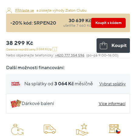
Přihlaste se
a získejte výhody Zlaton Clubu
30 639 Kč
-20% kód:
SRPEN20
Koupit s kódem
ušetříte 7 660 Kč
38 299 Kč
Koupit
3 064 Kč/g
Garance nejnižší ceny:
Nebo objednejte telefonicky:
+420 777 354 596
(po–pá 9:00–16:00)
Další možnosti financování:
Na splátky od
3 064 Kč
měsíčně
Vybrat splátky
Dárkové balení
Více informací