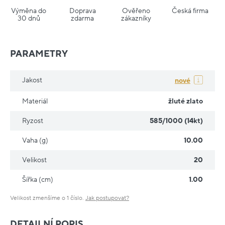
Výměna do
Doprava
Ověřeno
Česká firma
30 dnů
zdarma
zákazníky
PARAMETRY
Jakost
nové
Materiál
žluté zlato
Ryzost
585/1000 (14kt)
Vaha (g)
10.00
Velikost
20
Šířka (cm)
1.00
Velikost zmenšíme o 1 číslo.
Jak postupovat?
DETAILNÍ POPIS