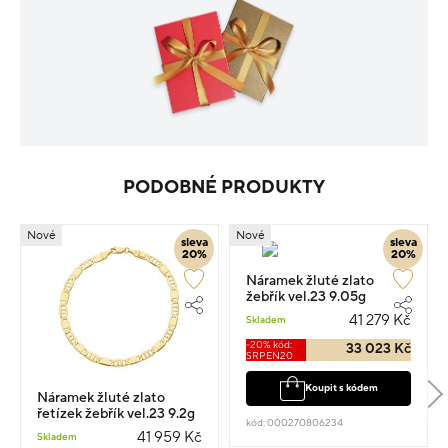
PODOBNÉ PRODUKTY
Nové
Nové
sleva
sleva
20%
20%
Náramek žluté zlato
žebřík vel.23 9.05g
41 279 Kč
Skladem
-20% kód:
33 023 Kč
SRPEN20
Koupit s kódem
Náramek žluté zlato
řetízek žebřík vel.23 9.2g
kód: 000270806234
41 959 Kč
Skladem