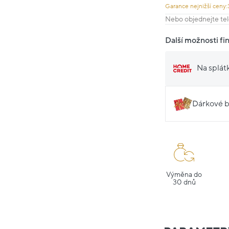
Garance nejnižší ceny:
Nebo objednejte tel
Další možnosti fi
Na splát
Dárkové b
Výměna do
30 dnů