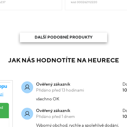
6237
kód: 000262112220
DALŠÍ PODOBNÉ PRODUKTY
JAK NÁS HODNOTÍTE NA HEURECE
Do
Ověřený zákazník
Přidáno před 13 hodinami
1
všechno OK
Do
Ověřený zákazník
Přidáno před 1 dnem
1
Výborný obchod, rychle a spolehlivě dodání.