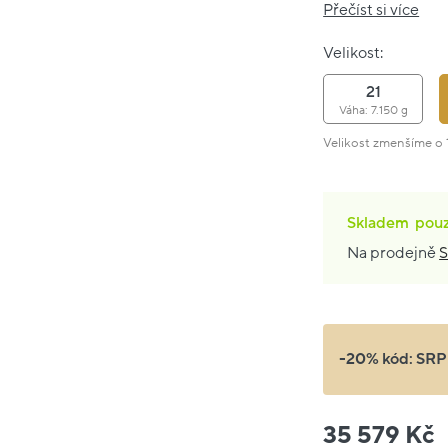
Přečíst si více
Velikost:
21
Váha: 7.150 g
Velikost zmenšíme o 1
Skladem
pou
Na prodejně
S
-20% kód:
SRP
35 579 Kč