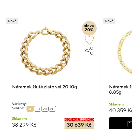
Nové
Nové
sleva
20%
Náramek žluté zlato vel.20 10g
Náramek žl
8.85g
Varianty:
Skladem
Velikost:
20
20
20
20
40 359 K
Skladem
-20% kód: SRPEN20
38 299 Kč
30 639 Kč