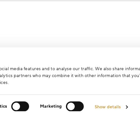
za účelem vyřízení vašeho dotazu.
cial media features and to analyse our traffic. We also share inform
analytics partners who may combine it with other information that yo
ices.
tics
Marketing
Show details