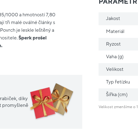
PARAMETR
585/1000 a hmotností 7,80
Jakost
jí tři malé oválné články s
ovrch je leskle leštěný a
Materiál
nositele.
Šperk prošel
Ryzost
m.
Vaha (g)
Velikost
Typ řetízku
Šířka (cm)
rabiček, díky
it promyšleně
Velikost zmenšíme o 1