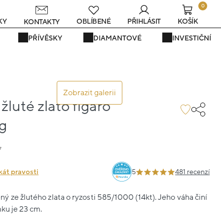
0
KY
OBLÍBENÉ
PŘIHLÁSIT
KOŠÍK
KONTAKTY
PŘÍVĚSKY
DIAMANTOVÉ
INVESTIČNÍ
Zobrazit galerii
luté zlato figaro
8g
7
kát pravosti
5
481 recenzí
 ze žlutého zlata o ryzosti 585/1000 (14kt). Jeho váha činí
mku je 23 cm.