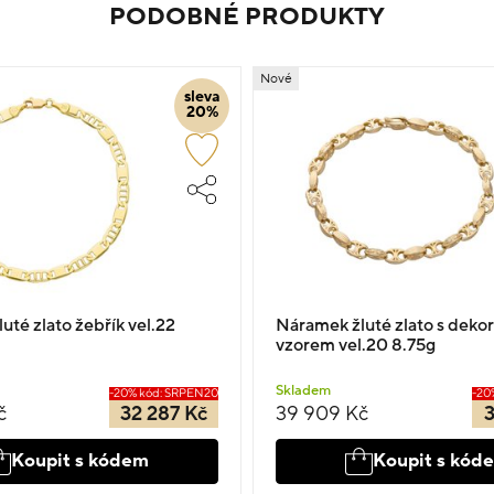
PODOBNÉ PRODUKTY
Nové
sleva
20%
uté zlato žebřík vel.22
Náramek žluté zlato s deko
vzorem vel.20 8.75g
Skladem
-20% kód: SRPEN20
-20
č
32 287 Kč
39 909 Kč
3
Koupit s kódem
Koupit s kód