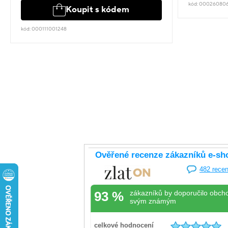
kód: 00026080
Koupit s kódem
kód: 000111001248