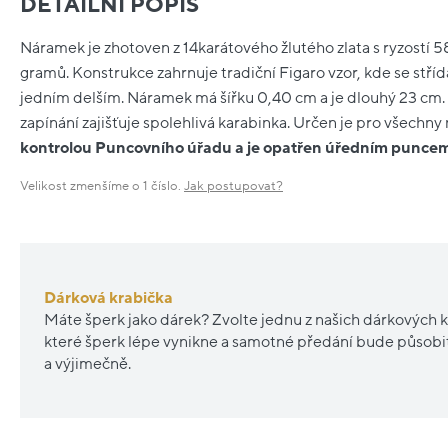
DETAILNÍ POPIS
Náramek je zhotoven z 14karátového žlutého zlata s ryzostí 
gramů. Konstrukce zahrnuje tradiční Figaro vzor, kde se střída
jedním delším. Náramek má šířku 0,40 cm a je dlouhý 23 cm. P
zapínání zajišťuje spolehlivá karabinka. Určen je pro všechny 
kontrolou Puncovního úřadu a je opatřen úředním punce
Velikost zmenšíme o 1 číslo.
Jak postupovat?
Dárková krabička
Máte šperk jako dárek? Zvolte jednu z našich dárkových k
které šperk lépe vynikne a samotné předání bude působ
a výjimečně.