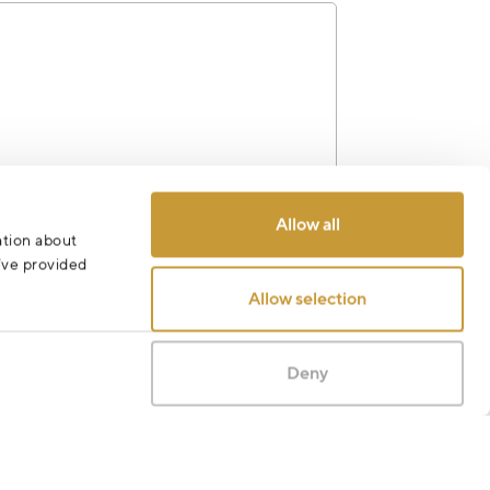
Allow all
ation about
Odeslat
u’ve provided
Allow selection
Deny