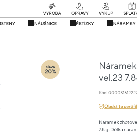
rávě teď! - 20 % na vše! Kód: SRPEN20
24 dní : 15h : 51m : 40s
VÝROBA
OPRAVY
VÝKUP
SPLÁT
RSTENY
NÁUŠNICE
ŘETÍZKY
NÁRAMKY
Náramek ž
sleva
20%
vel.23 7.
Kód: 00003161222
Obdržíte certifi
Náramek zhotovený
7.8 g. Délka nára