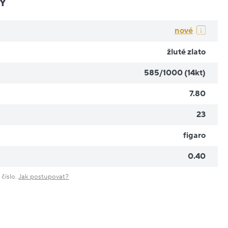
Y
nové
žluté zlato
585/1000 (14kt)
7.80
23
figaro
0.40
 číslo.
Jak postupovat?