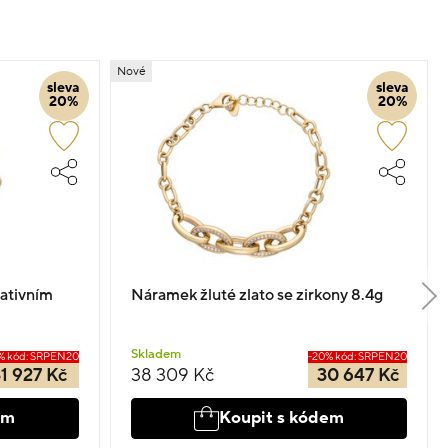
Nové
sleva
sleva
20%
20%
rativním
Náramek žluté zlato se zirkony 8.4g
Skladem
% kód: SRPEN20
-20% kód: SRPEN20
1 927 Kč
38 309 Kč
30 647 Kč
em
Koupit s kódem