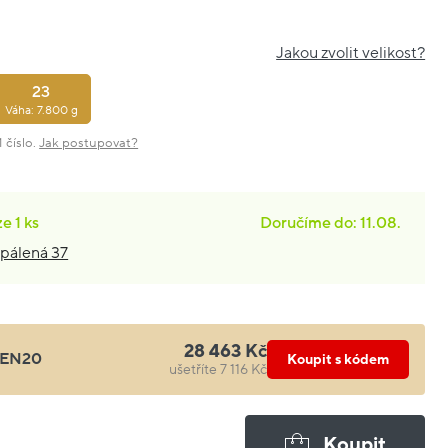
Jakou zvolit velikost?
23
Váha: 7.800 g
 číslo.
Jak postupovat?
ze
1 ks
Doručíme do: 11.08.
pálená 37
28 463 Kč
EN20
Koupit s kódem
ušetříte 7 116 Kč
Koupit