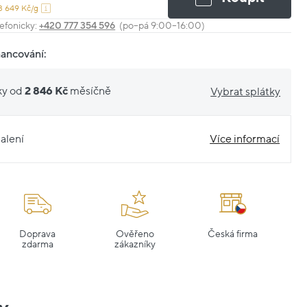
3 649 Kč/g
efonicky:
+420 777 354 596
(po–pá 9:00–16:00)
nancování:
ky od
2 846 Kč
měsíčně
Vybrat splátky
alení
Více informací
Doprava
Ověřeno
Česká firma
zdarma
zákazníky