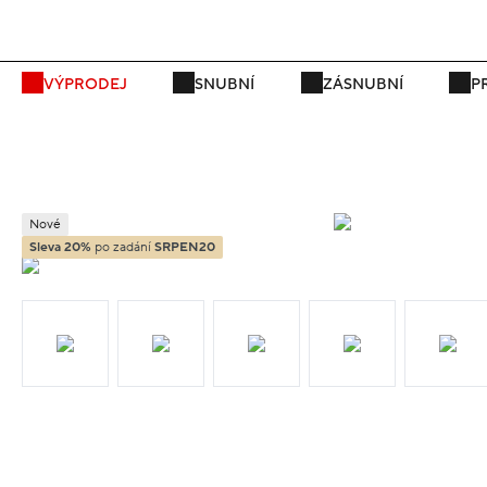
P
VÝPRODEJ
SNUBNÍ
ZÁSNUBNÍ
P
Nové
Sleva 20%
po zadání
SRPEN20