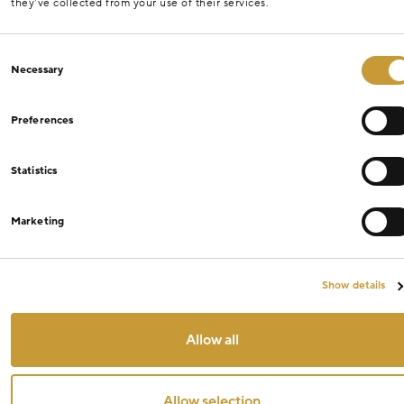
they’ve collected from your use of their services.
Consent
Necessary
Selection
Preferences
Statistics
Marketing
Show details
Allow all
Allow selection