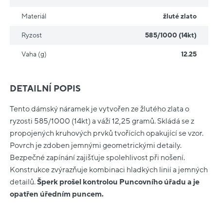
Materiál
žluté zlato
Ryzost
585/1000 (14kt)
Vaha (g)
12.25
DETAILNÍ POPIS
Tento dámský náramek je vytvořen ze žlutého zlata o
ryzosti 585/1000 (14kt) a váží 12,25 gramů. Skládá se z
propojených kruhových prvků tvořících opakující se vzor.
Povrch je zdoben jemnými geometrickými detaily.
Bezpečné zapínání zajišťuje spolehlivost při nošení.
Konstrukce zvýrazňuje kombinaci hladkých linií a jemných
detailů.
Šperk prošel kontrolou Puncovního úřadu a je
opatřen úředním puncem.