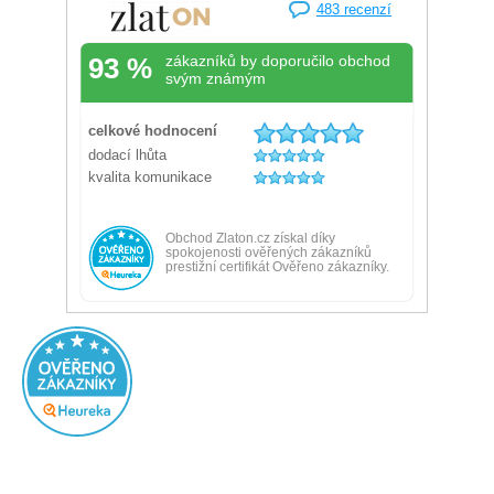
Přidáno před 15 hodinami
100%
Rychlé doručení, dobrá komunikace s obchodem.
Ověřený zákazník
Doporučuje obchod
Přidáno před 19 hodinami
100%
Velký výběr, super ceny
Žádná
Ověřený zákazník
Doporučuje obchod
Přidáno před 1 dnem
100%
všechno OK