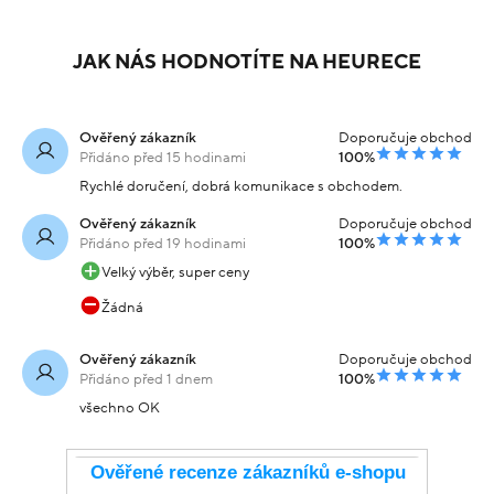
Náramek z
Náramek žluté zlato
kombinovaného zlata
pancer se zirkony vel.21
výška2.0vel.20váha14.3
15.1g
54 779 Kč
54 209 Kč
Skladem
Skladem
-20% kód:
-20% kód:
43 823 Kč
43 367 Kč
SRPEN20
SRPEN20
Koupit s kódem
Koupit s kódem
kód: 000121001245
kód: 000280406240
DALŠÍ PODOBNÉ PRODUKTY
JAK NÁS HODNOTÍTE NA HEURECE
Ověřený zákazník
Doporučuje obchod