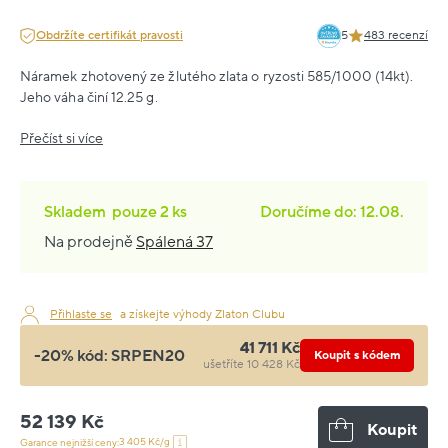
Obdržíte certifikát pravosti
5
483 recenzí
Náramek zhotovený ze žlutého zlata o ryzosti 585/1000 (14kt).
Jeho váha činí 12.25 g.
Přečíst si více
Skladem
pouze
2 ks
Doručíme do: 12.08.
Na prodejně
Spálená 37
Přihlaste se
a získejte výhody Zlaton Clubu
41 711 Kč
-20% kód:
SRPEN20
Koupit s kódem
ušetříte 10 428 Kč
52 139 Kč
Koupit
3 405 Kč/g
Garance nejnižší ceny: