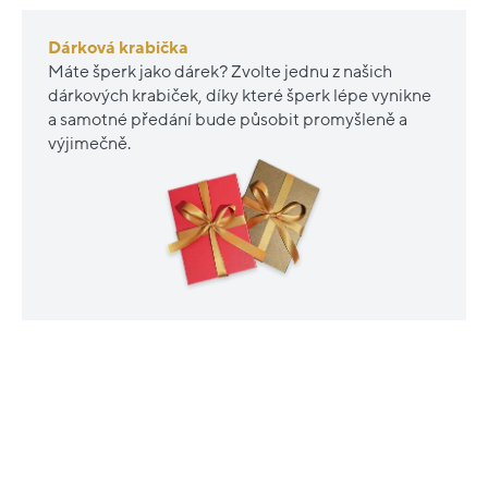
Dárková krabička
Máte šperk jako dárek? Zvolte jednu z našich
dárkových krabiček, díky které šperk lépe vynikne
a samotné předání bude působit promyšleně a
výjimečně.
PODOBNÉ PRODUKTY
Nové
Outlet
sleva
sleva
20%
20%