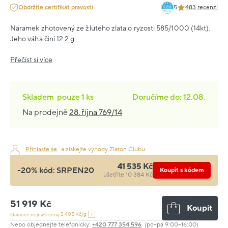
Obdržíte certifikát pravosti
5
483 recenzí
Náramek zhotovený ze žlutého zlata o ryzosti 585/1000 (14kt).
Jeho váha činí 12.2 g.
Přečíst si více
Skladem
pouze
1 ks
Doručíme do: 12.08.
Na prodejně
28. října 769/14
Přihlaste se
a získejte výhody Zlaton Clubu
41 535 Kč
-20% kód:
SRPEN20
Koupit s kódem
ušetříte 10 384 Kč
51 919 Kč
Koupit
3 405 Kč/g
Garance nejnižší ceny:
Nebo objednejte telefonicky:
+420 777 354 596
(po–pá 9:00–16:00)