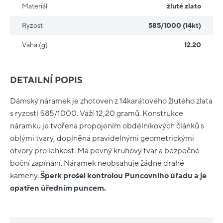
Materiál
žluté zlato
Ryzost
585/1000 (14kt)
Vaha (g)
12.20
DETAILNÍ POPIS
Dámský náramek je zhotoven z 14karátového žlutého zlata
s ryzostí 585/1000. Váží 12,20 gramů. Konstrukce
náramku je tvořena propojením obdélníkových článků s
oblými tvary, doplněná pravidelnými geometrickými
otvory pro lehkost. Má pevný kruhový tvar a bezpečné
boční zapínání. Náramek neobsahuje žádné drahé
kameny.
Šperk prošel kontrolou Puncovního úřadu a je
opatřen úředním puncem.