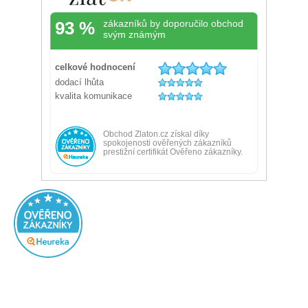
Rychlé doručení, dobrá komunikace s obchodem.
Ověřený zákazník
Doporučuje obchod
Přidáno před 1 dnem
100%
Velký výběr, super ceny
Žádná
Ověřený zákazník
Doporučuje obchod
Přidáno před 2 dny
100%
všechno OK