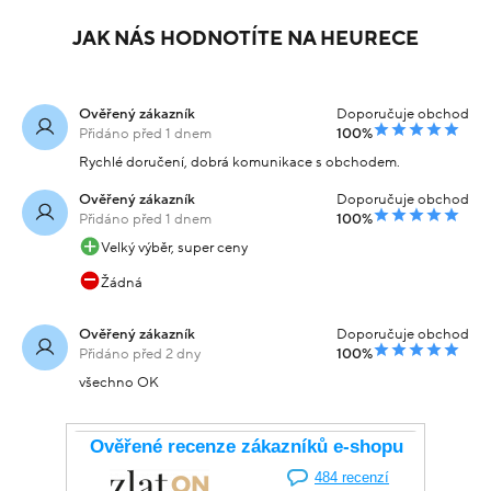
Náramek z
Náramek žluté zlato
kombinovaného zlata
pancer se zirkony vel.21
výška2.0vel.20váha14.3
15.1g
54 779 Kč
54 209 Kč
Skladem
Skladem
-20% kód:
-20% kód:
43 823 Kč
43 367 Kč
SRPEN20
SRPEN20
Koupit s kódem
Koupit s kódem
kód: 000121001245
kód: 000280406240
JAK NÁS HODNOTÍTE NA HEURECE
Ověřený zákazník
Doporučuje obchod
Přidáno před 1 dnem
100%