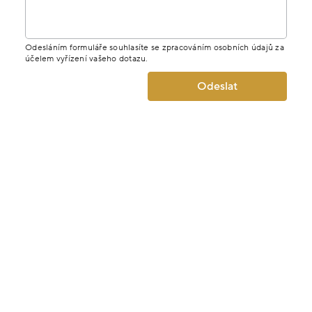
Jméno
E-mail
Telefon
Zpráva
Odesláním formuláře souhlasíte se zpracováním osobních údajů za
účelem vyřízení vašeho dotazu.
Odeslat