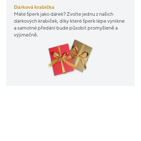
Dárková krabička
Máte šperk jako dárek? Zvolte jednu z našich
dárkových krabiček, díky které šperk lépe vynikne
a samotné předání bude působit promyšleně a
výjimečně.
Nové
Outlet
sleva
sleva
20%
20%