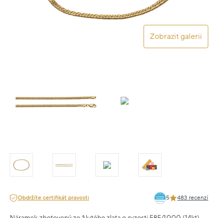
Zobrazit galerii
Obdržíte certifikát pravosti
5
483 recenzí
Náramek zhotovený ze žlutého zlata o ryzosti 585/1000 (14kt).