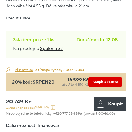
Jeho váha činí 4.55 g. Délka náramku je 21 cm.
Přečíst si více
Skladem
pouze
1 ks
Doručíme do: 12.08.
Na prodejně
Spálená 37
Přihlaste se
a získejte výhody Zlaton Clubu
16 599 Kč
-20% kód:
SRPEN20
Koupit s kódem
ušetříte 4 150 Kč
20 749 Kč
Koupit
3 648 Kč/g
Garance nejnižší ceny:
Nebo objednejte telefonicky:
+420 777 354 596
(po–pá 9:00–16:00)
Další možnosti financování: