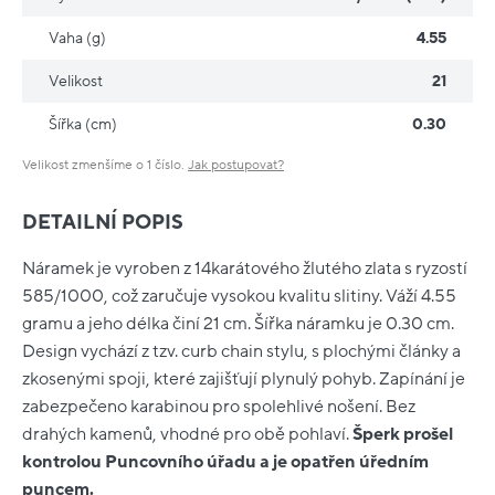
Vaha (g)
4.55
Velikost
21
Šířka (cm)
0.30
Velikost zmenšíme o 1 číslo.
Jak postupovat?
DETAILNÍ POPIS
Náramek je vyroben z 14karátového žlutého zlata s ryzostí
585/1000, což zaručuje vysokou kvalitu slitiny. Váží 4.55
gramu a jeho délka činí 21 cm. Šířka náramku je 0.30 cm.
Design vychází z tzv. curb chain stylu, s plochými články a
zkosenými spoji, které zajišťují plynulý pohyb. Zapínání je
zabezpečeno karabinou pro spolehlivé nošení. Bez
drahých kamenů, vhodné pro obě pohlaví.
Šperk prošel
kontrolou Puncovního úřadu a je opatřen úředním
puncem.