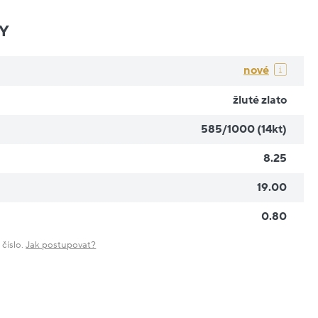
Y
nové
žluté zlato
585/1000 (14kt)
8.25
19.00
0.80
 číslo.
Jak postupovat?