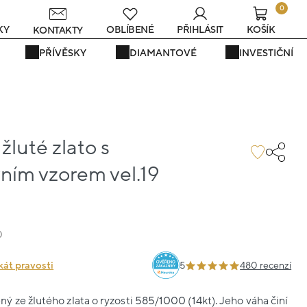
0
KY
OBLÍBENÉ
PŘIHLÁSIT
KOŠÍK
KONTAKTY
PŘÍVĚSKY
DIAMANTOVÉ
INVESTIČNÍ
luté zlato s
ním vzorem vel.19
0
kát pravosti
5
480 recenzí
 ze žlutého zlata o ryzosti 585/1000 (14kt). Jeho váha činí