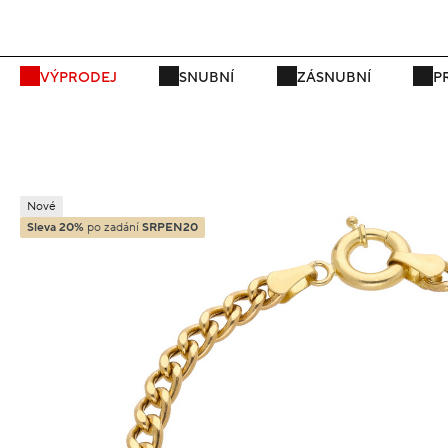
P
VÝPRODEJ
SNUBNÍ
ZÁSNUBNÍ
P
Nové
Sleva 20%
po zadání
SRPEN20