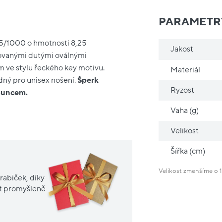
PARAMETR
585/1000 o hmotnosti 8,25
Jakost
izovanými dutými oválnými
 ve stylu řeckého key motivu.
Materiál
odný pro unisex nošení.
Šperk
Ryzost
 puncem.
Vaha (g)
Velikost
Šířka (cm)
Velikost zmenšíme o 1
rabiček, díky
it promyšleně