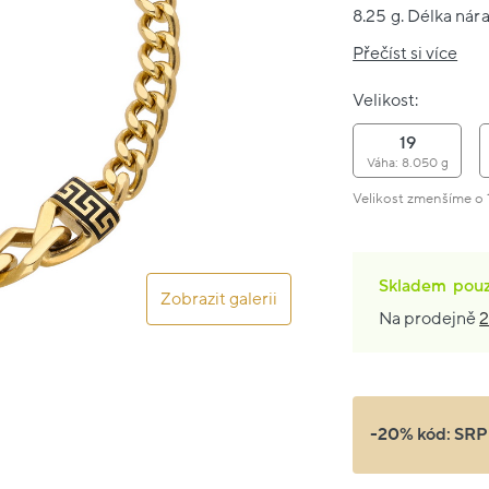
8.25 g. Délka nár
Přečíst si více
Velikost:
19
Váha: 8.050 g
Velikost zmenšíme o 1
Skladem
pou
Zobrazit galerii
Na prodejně
2
-20% kód:
SRP