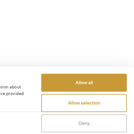
Allow all
ation about
u’ve provided
Allow selection
Deny