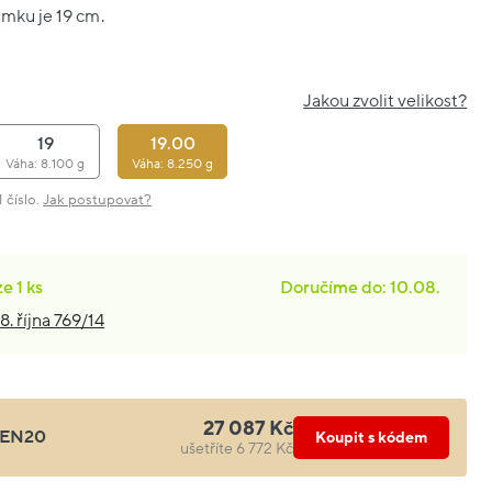
amku je 19 cm.
Jakou zvolit velikost?
19
19.00
Váha: 8.100 g
Váha: 8.250 g
 číslo.
Jak postupovat?
ze
1 ks
Doručíme do: 10.08.
8. října 769/14
27 087 Kč
EN20
Koupit s kódem
ušetříte 6 772 Kč