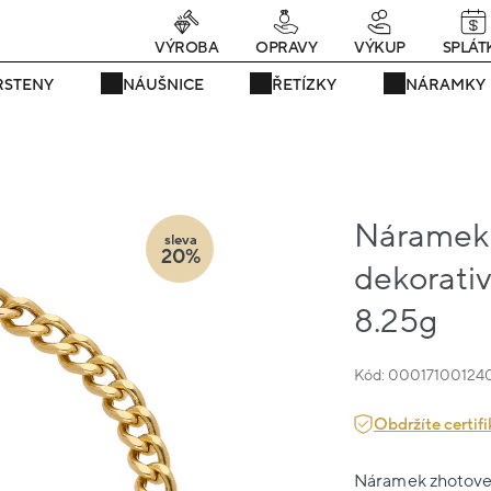
rávě teď! - 20 % na vše! Kód: SRPEN20
25 dní : 19h : 40m : 41s
VÝROBA
OPRAVY
VÝKUP
SPLÁT
RSTENY
NÁUŠNICE
ŘETÍZKY
NÁRAMKY
Náramek ž
sleva
20%
dekorativ
8.25g
Kód: 00017100124
Obdržíte certifi
Náramek zhotovený