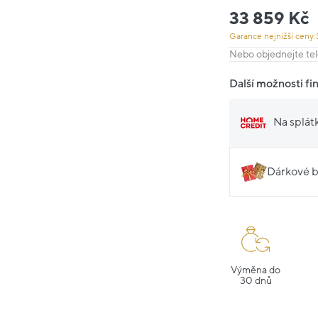
33 859 Kč
Garance nejnižší ceny:
Nebo objednejte tel
Další možnosti fi
Na splát
Dárkové b
Výměna do
30 dnů