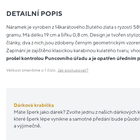
DETAILNÍ POPIS
Náramek je vyroben z 14karátového žlutého zlata s ryzostí 
gramu. Má délku 19 cm a šířku 0,8 cm. Design je tvořen styl
články, dva z nich jsou zdobeny černým geometrickým vzorem
Zapínání je zajištěno klasickou karabinou kulatého tvaru, vh
prošel kontrolou Puncovního úřadu a je opatřen úředním
Velikost zmenšíme o 1 číslo.
Jak postupovat?
Dárková krabička
Máte šperk jako dárek? Zvolte jednu z našich dárkových k
které šperk lépe vynikne a samotné předání bude působ
a výjimečně.