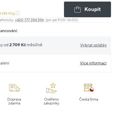
Koupit
3 283 Kč/g
efonicky:
+420 777 354 596
(po–pá 9:00–16:00)
nancování:
ky od
2 709 Kč
měsíčně
Vybrat splátky
alení
Více informací
Doprava
Ověřeno
Česká firma
zdarma
zákazníky