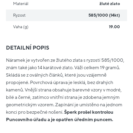
Materiál
žluté zlato
Ryzost
585/1000 (14kt)
Vaha (g)
19.00
DETAILNÍ POPIS
Náramek je vytvořen ze žlutého zlata s ryzostí 585/1000,
znám také jako 14 karátové zlato. Váží celkem 19 gramů.
Skládá se z oválných článků, které jsou vzájemně
propojené. Povrchová úprava je lesklá, bez drahých
kamenů. Vnější strana obsahuje barevné vzory v modré,
bílé a černé, zatímco vnitřní strana je zdobena jemným
geometrickým vzorem. Zapínání je umístěno na jednom
konci pro bezpečné nošení.
Šperk prošel kontrolou
Puncovního úřadu a je opatřen úředním puncem.