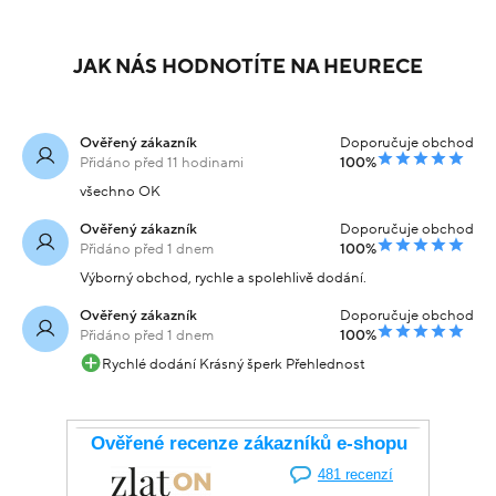
Náramek žluté zlato ve
Náramek z
tvaru spirály 20.35g
kombinovaného zlata s
ornamentem 28.23g
84 029 Kč
83 649 Kč
Skladem
Skladem
-20% kód:
-20% kód:
67 223 Kč
66 919 Kč
SRPEN20
SRPEN20
Koupit s kódem
Koupit s kódem
kód: 000070112221
kód: R07012501713
DALŠÍ PODOBNÉ PRODUKTY
JAK NÁS HODNOTÍTE NA HEURECE
Ověřený zákazník
Doporučuje obchod