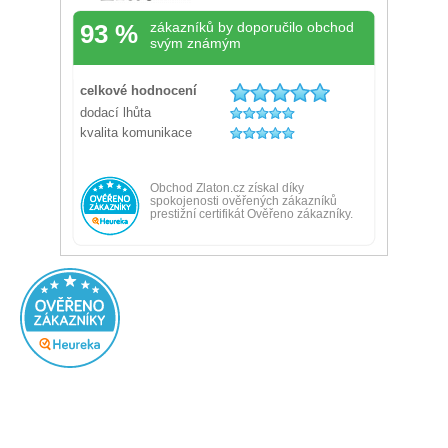
Přidáno před 11 hodinami
100%
všechno OK
Ověřený zákazník
Doporučuje obchod
Přidáno před 1 dnem
100%
Výborný obchod, rychle a spolehlivě dodání.
Ověřený zákazník
Doporučuje obchod
Přidáno před 1 dnem
100%
Rychlé dodání Krásný šperk Přehlednost