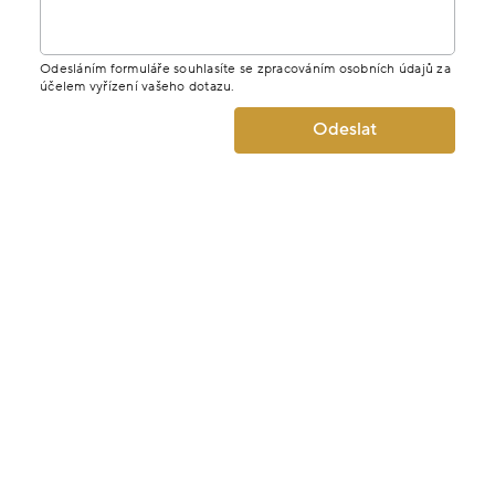
Jméno
E-mail
Telefon
Zpráva
Odesláním formuláře souhlasíte se zpracováním osobních údajů za
účelem vyřízení vašeho dotazu.
Odeslat