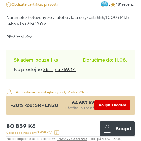
Obdržíte certifikát pravosti
5
481 recenzí
Náramek zhotovený ze žlutého zlata o ryzosti 585/1000 (14kt).
Jeho váha činí 19.0 g.
Přečíst si více
Skladem
pouze
1 ks
Doručíme do: 11.08.
Na prodejně
28. října 769/14
Přihlaste se
a získejte výhody Zlaton Clubu
64 687 Kč
-20% kód:
SRPEN20
Koupit s kódem
ušetříte 16 172 Kč
80 859 Kč
Koupit
3 405 Kč/g
Garance nejnižší ceny:
Nebo objednejte telefonicky:
+420 777 354 596
(po–pá 9:00–16:00)