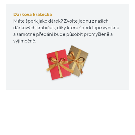
Dárková krabička
Máte šperk jako dárek? Zvolte jednu z našich
dárkových krabiček, díky které šperk lépe vynikne
a samotné předání bude působit promyšleně a
výjimečně.
PODOBNÉ PRODUKTY
Nové
Renovované
sleva
sleva
20%
20%