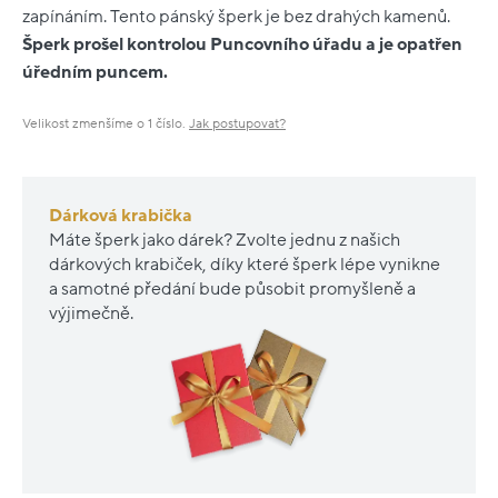
zapínáním. Tento pánský šperk je bez drahých kamenů.
Šperk prošel kontrolou Puncovního úřadu a je opatřen
úředním puncem.
Velikost zmenšíme o 1 číslo.
Jak postupovat?
Dárková krabička
Máte šperk jako dárek? Zvolte jednu z našich
dárkových krabiček, díky které šperk lépe vynikne
a samotné předání bude působit promyšleně a
výjimečně.