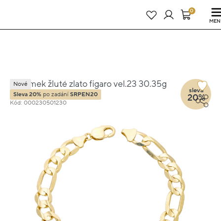
Právě teď! - 20 % na vše! Kód: SRPEN20
23 dní : 16h : 58m : 21s
0
MEN
Náramek žluté zlato figaro vel.23 30.35g
Nové
sleva
Sleva 20%
po zadání
SRPEN20
20%
Kód: 000230501230