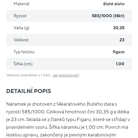
Materiál
žluté zlato
Ryzost
585/1000 (14kt)
Vaha (g)
30.35
Velikost
23
Typ řetízku
figaro
Šířka (cm)
1.00
Velikost zmenšíme o 1 číslo.
Jak postupovat?
DETAILNÍ POPIS
Náramek je zhotoven z 14karátového žlutého zlata s
ryzostí 585/1000. Celková hmotnost činí 30,35 g a délka
je 23 cm. Skládá se z článků typu Figaro, které se střídají v
pravidelném vzoru. Šířka náramku je 1,00 cm. Povrch má
lesklou úpravu, zakončený je pevným karabinovým