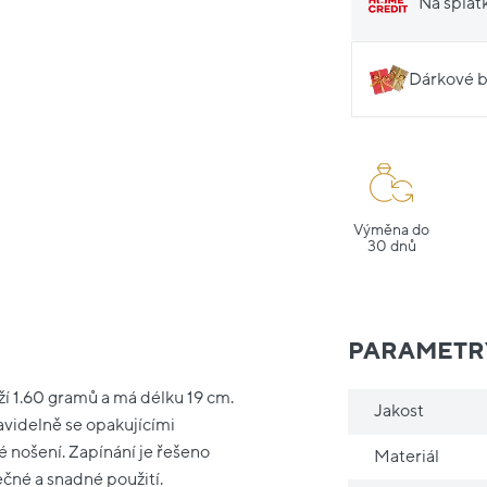
Na splát
Dárkové b
Výměna do
30 dnů
PARAMETR
ží 1.60 gramů a má délku 19 cm.
Jakost
avidelně se opakujícími
 nošení. Zapínání je řešeno
Materiál
né a snadné použití.