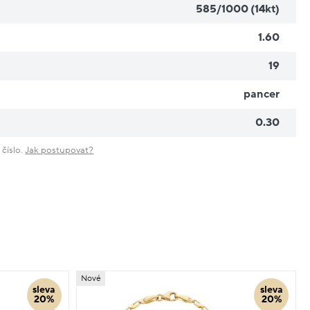
585/1000 (14kt)
1.60
19
pancer
0.30
 číslo.
Jak postupovat?
Nové
sleva
sleva
20%
20%