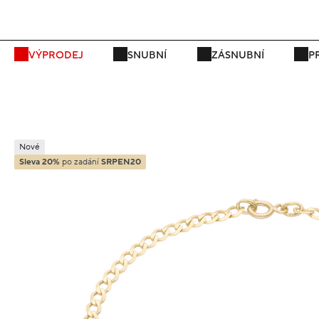
P
VÝPRODEJ
SNUBNÍ
ZÁSNUBNÍ
P
Nové
Sleva 20%
po zadání
SRPEN20