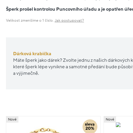
Šperk prošel kontrolou Puncovního úřadu a je opatřen ú
Velikost zmenšíme o 1 číslo.
Jak postupovat?
Dárková krabička
Máte šperk jako dárek? Zvolte jednu z našich dárkových k
které šperk lépe vynikne a samotné předání bude působ
a výjimečně.
Nové
Nové
sleva
20%