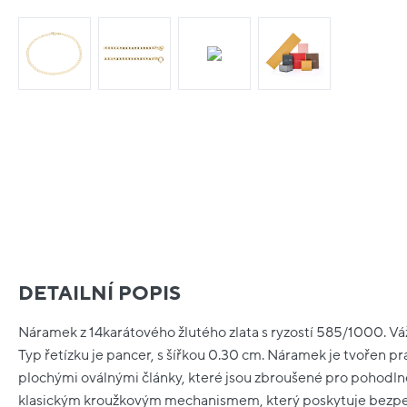
DETAILNÍ POPIS
Náramek z 14karátového žlutého zlata s ryzostí 585/1000. Vá
Typ řetízku je pancer, s šířkou 0.30 cm. Náramek je tvořen pr
plochými oválnými články, které jsou zbroušené pro pohodlné
klasickým kroužkovým mechanismem, který poskytuje bezpeč