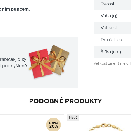
Ryzost
ředním puncem.
Vaha (g)
Velikost
Typ řetízku
Šířka (cm)
rabiček, díky
Velikost zmenšíme o 1
it promyšleně
PODOBNÉ PRODUKTY
Nové
sleva
20%