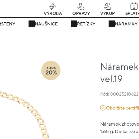
rávě teď! - 20 % na vše! Kód: SRPEN20
24 dní : 20h : 09m : 56
VÝROBA
OPRAVY
VÝKUP
SPLÁT
RSTENY
NÁUŠNICE
ŘETÍZKY
NÁRAMKY
Náramek ž
sleva
20%
vel.19
Kód: 00025210622
Obdržíte certifi
Náramek zhotovený
1.65 g. Délka nár