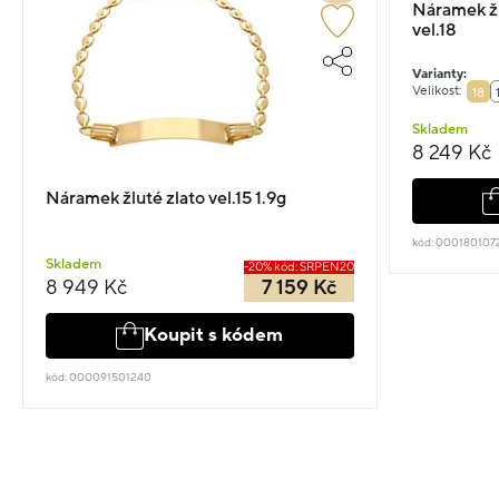
Náramek žl
vel.18
Varianty:
Velikost:
18
Skladem
8 249 Kč
Náramek žluté zlato vel.15 1.9g
kód: 000180107
Skladem
-20% kód: SRPEN20
8 949 Kč
7 159 Kč
Koupit s kódem
kód: 000091501240