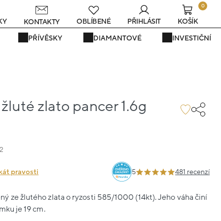
0
s
KY
OBLÍBENÉ
PŘIHLÁSIT
KOŠÍK
KONTAKTY
PŘÍVĚSKY
DIAMANTOVÉ
INVESTIČNÍ
luté zlato pancer 1.6g
2
kát pravosti
5
481 recenzí
 ze žlutého zlata o ryzosti 585/1000 (14kt). Jeho váha činí
amku je 19 cm.