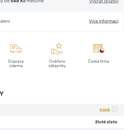
ky od
566 Kč
měsíčně
Vybrat splátky
alení
Více informací
Doprava
Ověřeno
Česká firma
zdarma
zákazníky
Y
nové
žluté zlato