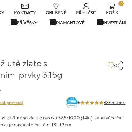
0
KY
OBLÍBENÉ
PŘIHLÁSIT
KOŠÍK
KONTAKTY
PŘÍVĚSKY
DIAMANTOVÉ
INVESTIČNÍ
luté zlato s
ními prvky 3.15g
0
kát pravosti
5
483 recenzí
 ze žlutého zlata o ryzosti 585/1000 (14kt). Jeho váha činí
mku je nastavitelna - činí 18 - 19 cm.