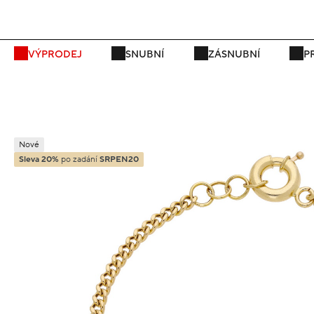
VÝPRODEJ
SNUBNÍ
ZÁSNUBNÍ
P
Nové
Sleva 20%
po zadání
SRPEN20