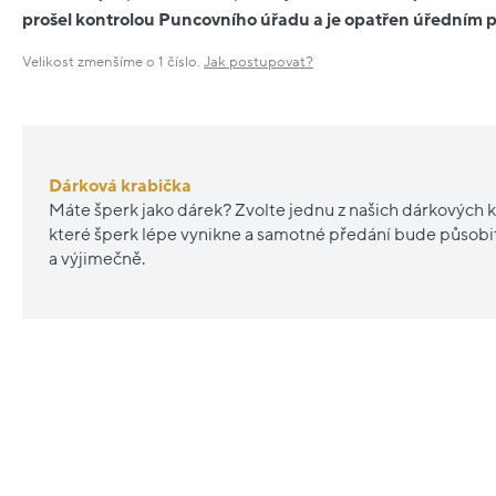
prošel kontrolou Puncovního úřadu a je opatřen úředním
Velikost zmenšíme o 1 číslo.
Jak postupovat?
Dárková krabička
Máte šperk jako dárek? Zvolte jednu z našich dárkových k
které šperk lépe vynikne a samotné předání bude působ
a výjimečně.
Nové
Nové
sleva
20%