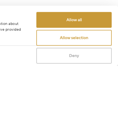
Allow all
ation about
Odeslat
u’ve provided
Allow selection
Deny