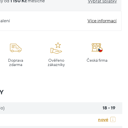
ky od
1 150 Kč
měsíčně
Vybrat splátky
alení
Více informací
Doprava
Ověřeno
Česká firma
zdarma
zákazníky
Y
do)
18 - 19
nové