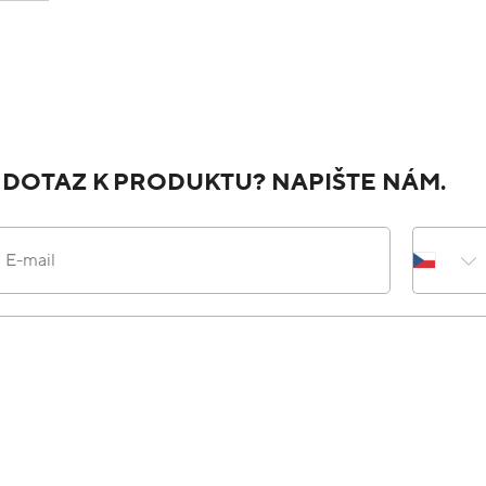
JAK NÁS HODNOTÍTE NA HEURECE
Do
Ověřený zákazník
Přidáno před 5 hodinami
1
Rychlé doručení, dobrá komunikace s obchode
Do
Ověřený zákazník
Přidáno před 9 hodinami
1
Velký výběr, super ceny
Žádná
Do
Ověřený zákazník
Přidáno před 20 hodinami
1