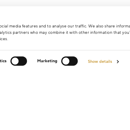
za účelem vyřízení vašeho dotazu.
cial media features and to analyse our traffic. We also share inform
analytics partners who may combine it with other information that yo
ices.
tics
Marketing
Show details