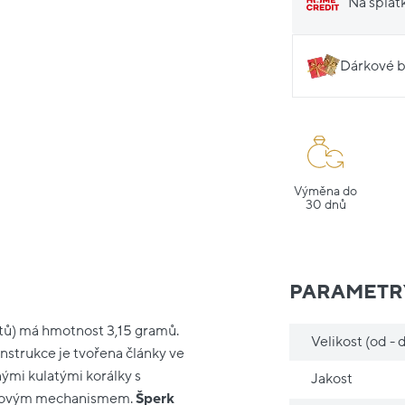
Na splát
Dárkové b
Výměna do
30 dnů
PARAMETR
átů) má hmotnost 3,15 gramů.
Velikost (od - 
onstrukce je tvořena články ve
ými kulatými korálky s
Jakost
užkovým mechanismem.
Šperk