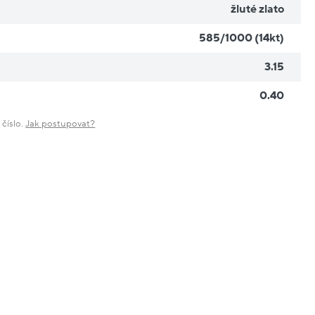
žluté zlato
585/1000 (14kt)
3.15
0.40
 číslo.
Jak postupovat?
Nové
sleva
sleva
20%
20%