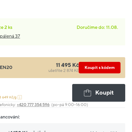
ze
2 ks
Doručíme do: 11.08.
pálená 37
11 495 Kč
EN20
Koupit s kódem
ušetříte 2 874 Kč
Koupit
3 649 Kč/g
efonicky:
+420 777 354 596
(po–pá 9:00–16:00)
nancování: