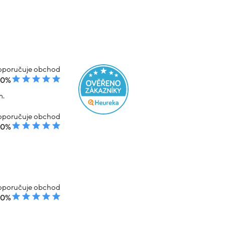
ony 3.35g
Náramek z kombinovaného zlata s
vlnou 3.15g
Varianty:
Váha (g):
3.15
3.20
Skladem
% kód: SRPEN20
-20% kód: SRPEN20
2 223 Kč
14 369 Kč
11 495 Kč
em
Koupit s kódem
kód: 000691601241