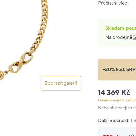
Přečíst si více
Skladem
pou
Na prodejně
S
-20% kód:
SRP
Zobrazit galerii
14 369 Kč
Garance nejnižší ceny:
Nebo objednejte tel
Další možnosti fi