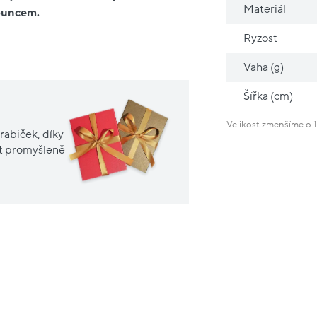
Materiál
 puncem.
Ryzost
Vaha (g)
Šířka (cm)
Velikost zmenšíme o 1
rabiček, díky
it promyšleně
Nové
sleva
20%