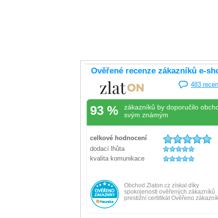
Náramek žluté zlato s dekoračními
Náramek žl
články 3.9g
Skladem
Skladem
-20% kód: SRPEN20
17 789 Kč
14 231 Kč
16 419 Kč
Koupit s kódem
kód: 000642305242
kód: 00039200