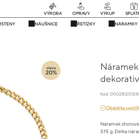
Právě teď! - 20 % na vše! Kód: SRPEN20
24 dní : 8h : 57m : 57s
VÝROBA
OPRAVY
VÝKUP
SPLÁT
RSTENY
NÁUŠNICE
ŘETÍZKY
NÁRAMKY
Náramek ž
sleva
20%
dekorativ
Kód: 00028120124
Obdržíte certifi
Náramek zhotovený
3.15 g. Délka nára