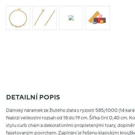
DETAILNÍ POPIS
Dámský náramek ze žlutého zlata s ryzostí 585/1000 (14 kar
Nabízí velikostní rozsah od 18 do 19 cm. Šířka činí 0,40 cm. K
stylu curb chain a dekorativními propletenými tvary, doplněn
fasetovaným povrchem. Zapínání je řešeno klasickým kro