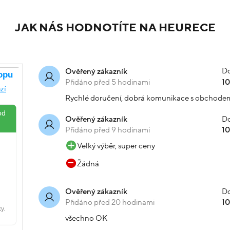
uté zlato vlnkovaný 3.6g
Náramek žluté zlato se zirk
Varianty:
-20% kód: SRPEN20
Váha (g):
3.35
3.40
13 135 Kč
Skladem
-20
Koupit s kódem
15 279 Kč
1
2255
Koupit s kód
kód: 000321201247