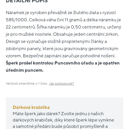
DETAILNÍ POPIS
Náramek je vyroben převážně ze žlutého zlata s ryzostí
585/1000. Celková váha činí 11 gramů a délka náramku je
22 centimetrů. Šířka náramku je 0,50 centimetru, určený
je pro mužské nositele. Obsahuje jeden centrální zirkon.
Design se vyznačuje složitě propletenými články a
zdobnými panely, které jsou gravírovány geometrickým
vzorem. Bezpečné zapínání zaručuje pohodlné nošení.
Šperk prošel kontrolou Puncovního úřadu a je opatřen
úředním puncem.
Velikost zmenšíme o 1 číslo.
Jak postupovat?
Dárková krabička
Máte šperk jako dárek? Zvolte jednu z našich
dárkových krabiček, díky které šperk lépe vynikne
a samotné předání bude působit promyšleně a