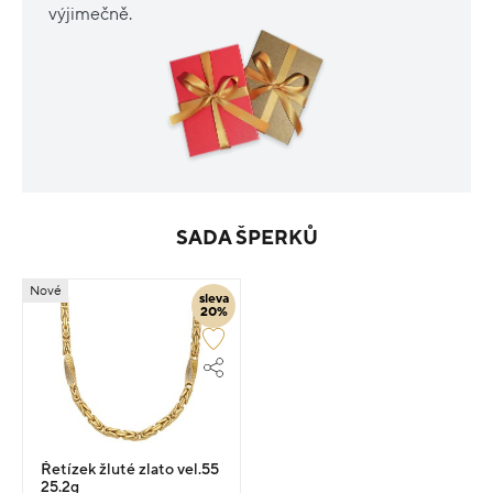
výjimečně.
SADA ŠPERKŮ
Nové
sleva
20%
Řetízek žluté zlato vel.55
25.2g