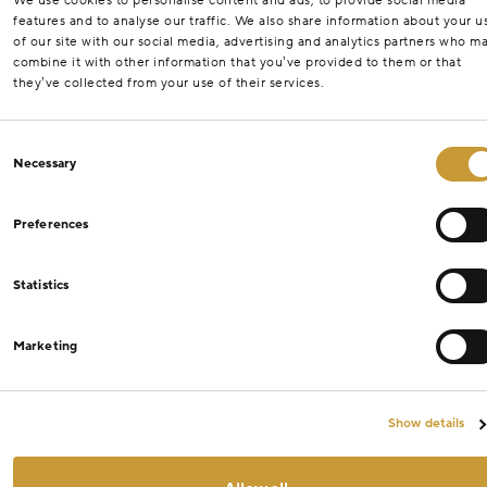
We use cookies to personalise content and ads, to provide social media
features and to analyse our traffic. We also share information about your u
of our site with our social media, advertising and analytics partners who m
combine it with other information that you’ve provided to them or that
they’ve collected from your use of their services.
Consent
Necessary
Selection
Preferences
Statistics
Marketing
Show details