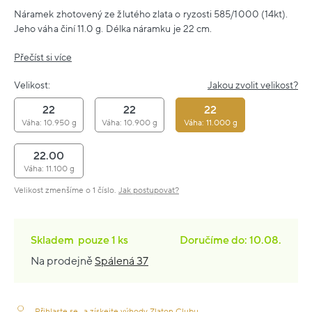
Náramek zhotovený ze žlutého zlata o ryzosti 585/1000 (14kt).
Jeho váha činí 11.0 g. Délka náramku je 22 cm.
Přečíst si více
Velikost:
Jakou zvolit velikost?
22
22
22
Váha: 10.950 g
Váha: 10.900 g
Váha: 11.000 g
22.00
Váha: 11.100 g
Velikost zmenšíme o 1 číslo.
Jak postupovat?
Skladem
pouze
1 ks
Doručíme do: 10.08.
Na prodejně
Spálená 37
Přihlaste se
a získejte výhody Zlaton Clubu