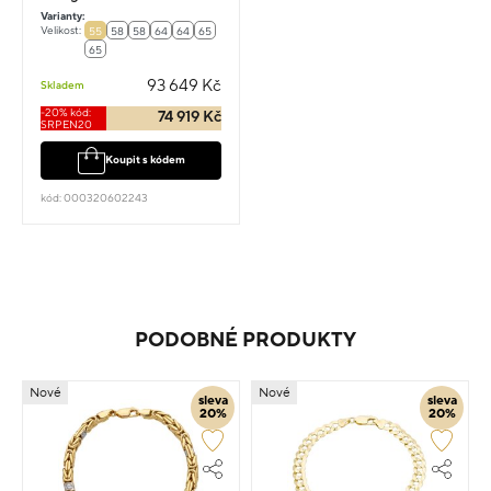
Varianty:
Velikost:
55
58
58
64
64
65
65
93 649 Kč
Skladem
-20% kód:
74 919 Kč
SRPEN20
Koupit s kódem
kód: 000320602243
PODOBNÉ PRODUKTY
Nové
Nové
sleva
sleva
20%
20%