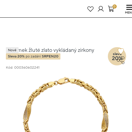
Právě teď! - 20 % na vše! Kód: SRPEN20
25 dní : 19h : 33m : 30s
0
MEN
Náramek žluté zlato vykládaný zirkony
Nové
sleva
vel.22 11g
Sleva 20%
po zadání
SRPEN20
20%
Kód: 000360602241