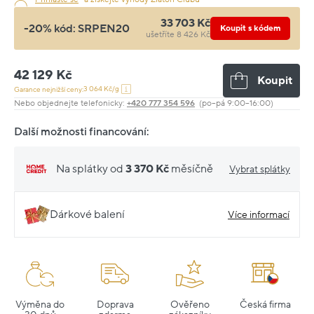
33 703 Kč
-20% kód:
SRPEN20
Koupit s kódem
ušetříte 8 426 Kč
42 129 Kč
Koupit
3 064 Kč/g
Garance nejnižší ceny:
Nebo objednejte telefonicky:
+420 777 354 596
(po–pá 9:00–16:00)
Další možnosti financování:
Na splátky od
3 370 Kč
měsíčně
Vybrat splátky
Dárkové balení
Více informací
Výměna do
Doprava
Ověřeno
Česká firma