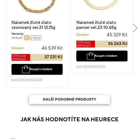
Náramek žluté zlato
Náramek žluté zlato
vzorovaný vel.21 12.15g
pancer vel.23 10.65g
Varianty:
45 329 Kč
Skladem
Velikost:
21
21
22
-20% kód:
36 263 Kč
SRPEN20
46 539 Kč
Skladem
-20% kód:
Koupit s kódem
37 231 Kč
SRPEN20
kód: 000281612220
Koupit s kódem
kód: 000090502248
DALŠÍ PODOBNÉ PRODUKTY
JAK NÁS HODNOTÍTE NA HEURECE