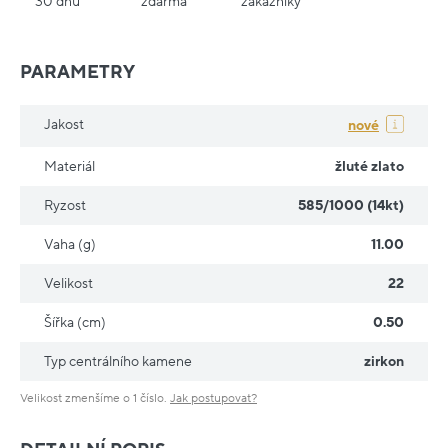
30 dnů
zdarma
zákazníky
PARAMETRY
Jakost
nové
Materiál
žluté zlato
Ryzost
585/1000 (14kt)
Vaha (g)
11.00
Velikost
22
Šířka (cm)
0.50
Typ centrálního kamene
zirkon
Velikost zmenšíme o 1 číslo.
Jak postupovat?