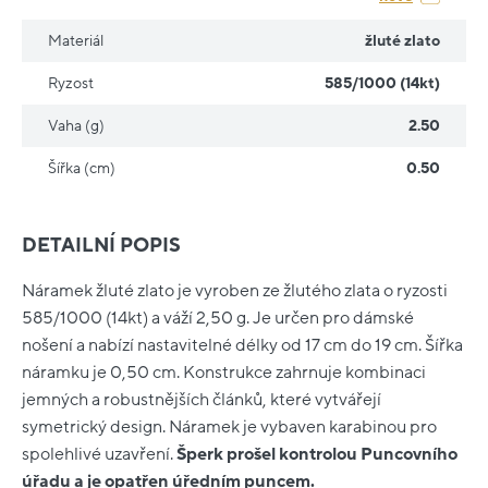
Materiál
žluté zlato
Ryzost
585/1000 (14kt)
Vaha (g)
2.50
Šířka (cm)
0.50
DETAILNÍ POPIS
Náramek žluté zlato je vyroben ze žlutého zlata o ryzosti
585/1000 (14kt) a váží 2,50 g. Je určen pro dámské
nošení a nabízí nastavitelné délky od 17 cm do 19 cm. Šířka
náramku je 0,50 cm. Konstrukce zahrnuje kombinaci
jemných a robustnějších článků, které vytvářejí
symetrický design. Náramek je vybaven karabinou pro
spolehlivé uzavření.
Šperk prošel kontrolou Puncovního
úřadu a je opatřen úředním puncem.