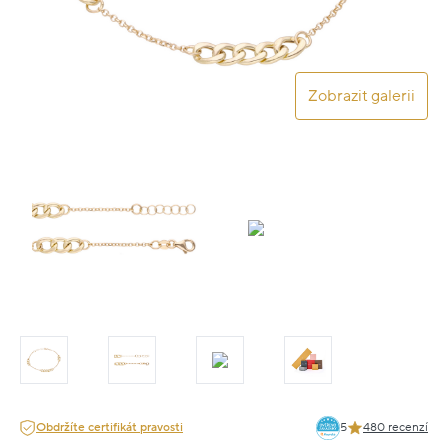
Zobrazit galerii
Obdržíte certifikát pravosti
5
480 recenzí