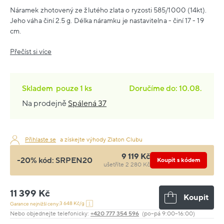
Náramek zhotovený ze žlutého zlata o ryzosti 585/1000 (14kt).
Jeho váha činí 2.5 g. Délka náramku je nastavitelna - činí 17 - 19
cm.
Přečíst si více
Skladem
pouze
1 ks
Doručíme do: 10.08.
Na prodejně
Spálená 37
Přihlaste se
a získejte výhody Zlaton Clubu
9 119 Kč
-20% kód:
SRPEN20
Koupit s kódem
ušetříte 2 280 Kč
11 399 Kč
Koupit
3 648 Kč/g
Garance nejnižší ceny:
Nebo objednejte telefonicky:
+420 777 354 596
(po–pá 9:00–16:00)