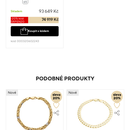
65
93 649 Kč
Skladem
-20% kód:
74 919 Kč
SRPEN20
Koupit s kódem
kód: 000320602243
PODOBNÉ PRODUKTY
Nové
Nové
sleva
sleva
20%
20%