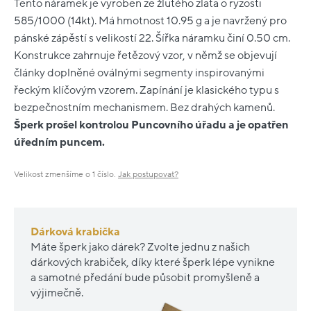
Tento náramek je vyroben ze žlutého zlata o ryzosti
585/1000 (14kt). Má hmotnost 10.95 g a je navržený pro
pánské zápěstí s velikostí 22. Šířka náramku činí 0.50 cm.
Konstrukce zahrnuje řetězový vzor, v němž se objevují
články doplněné oválnými segmenty inspirovanými
řeckým klíčovým vzorem. Zapínání je klasického typu s
bezpečnostním mechanismem. Bez drahých kamenů.
Šperk prošel kontrolou Puncovního úřadu a je opatřen
úředním puncem.
Velikost zmenšíme o 1 číslo.
Jak postupovat?
Dárková krabička
Máte šperk jako dárek? Zvolte jednu z našich
dárkových krabiček, díky které šperk lépe vynikne
a samotné předání bude působit promyšleně a
výjimečně.