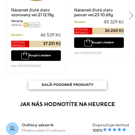
Náramek žluté zlato
Náramek žluté zlato
vzorovaný vel.21 12.15g
pancer vel.23 10.65g
Varianty:
45 329 Kč
Skladem
Velikost:
21
21
22
-20% kód:
36 263 Kč
SRPEN20
46 539 Kč
Skladem
-20% kód:
Koupit s kódem
37 231 Kč
SRPEN20
kód: 000281612220
Koupit s kódem
kód: 000090502248
DALŠÍ PODOBNÉ PRODUKTY
JAK NÁS HODNOTÍTE NA HEURECE
Ověřený zákazník
Doporučuje obchod
Přidáno před 3 hodinami
100%