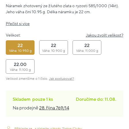
Náramek zhotovený ze žlutého zlata o ryzosti 585/1000 (14kt).
Jeho váha činí 10.95 g. Délka náramku je 22 cm.
Přečíst si více
Velikost:
Jakou zvolit velikost?
22
22
22
Váha: 10.950 g
Váha: 10.900 g
Váha: 11.000 g
22.00
Váha: 11.100 g
Velikost zmenšíme o 1 číslo.
Jak postupovat?
Skladem
pouze
1 ks
Doručíme do: 11.08.
Na prodejně
28. října 769/14
Přihlaste se
a získejte výhody Zlaton Clubu