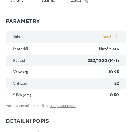
30 dnů
zdarma
zákazníky
PARAMETRY
Jakost
nové
Materiál
žluté zlato
Ryzost
585/1000 (14kt)
Vaha (g)
10.95
Velikost
22
Šířka (cm)
0.50
Velikost zmenšíme o 1 číslo.
Jak postupovat?
DETAILNÍ POPIS