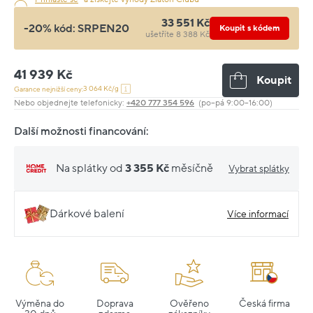
33 551 Kč
-20% kód:
SRPEN20
Koupit s kódem
ušetříte 8 388 Kč
41 939 Kč
Koupit
3 064 Kč/g
Garance nejnižší ceny:
Nebo objednejte telefonicky:
+420 777 354 596
(po–pá 9:00–16:00)
Další možnosti financování:
Na splátky od
3 355 Kč
měsíčně
Vybrat splátky
Dárkové balení
Více informací
Výměna do
Doprava
Ověřeno
Česká firma