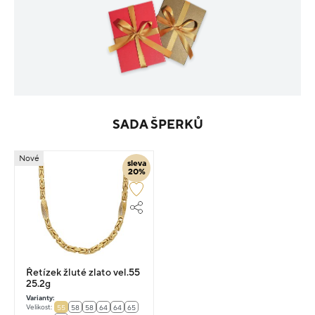
SADA ŠPERKŮ
Nové
sleva
20%
Řetízek žluté zlato vel.55
25.2g
Varianty:
Velikost:
55
58
58
64
64
65