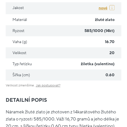
Jakost
nové
Materiál
žluté zlato
Ryzost
585/1000 (14kt)
Vaha (g)
16.70
Velikost
20
Typ řetízku
žiletka (valentino)
Šířka (cm)
0.60
Velikost zmenšíme.
Jak postupovat?
DETAILNÍ POPIS
Náramek žluté zlato je zhotoven z 14karátového žlutého
zlata o ryzosti 585/1000. Váží 16,70 gramů a jeho délka je
20 cm, s šířkou řetízku 0,60 cm typu žiletka (valentino).