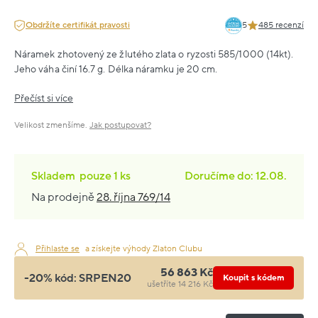
Obdržíte certifikát pravosti
5
485 recenzí
Náramek zhotovený ze žlutého zlata o ryzosti 585/1000 (14kt).
Jeho váha činí 16.7 g. Délka náramku je 20 cm.
Přečíst si více
Velikost zmenšíme.
Jak postupovat?
Skladem
pouze
1 ks
Doručíme do: 12.08.
Na prodejně
28. října 769/14
Přihlaste se
a získejte výhody Zlaton Clubu
56 863 Kč
-20% kód:
SRPEN20
Koupit s kódem
ušetříte 14 216 Kč