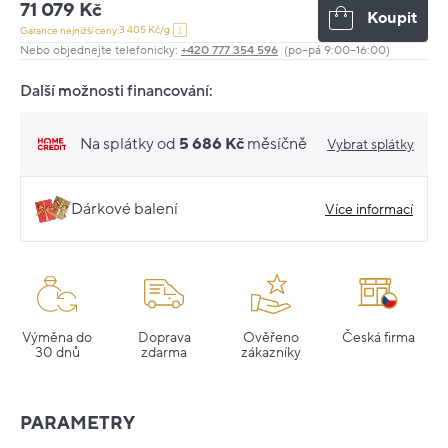
71 079 Kč
Koupit
3 405 Kč/g
Garance nejnižší ceny:
Nebo objednejte telefonicky:
+420 777 354 596
(po–pá 9:00–16:00)
Další možnosti financování:
Na splátky od
5 686 Kč
měsíčně
Vybrat splátky
Dárkové balení
Více informací
Výměna do
Doprava
Ověřeno
Česká firma
30 dnů
zdarma
zákazníky
PARAMETRY