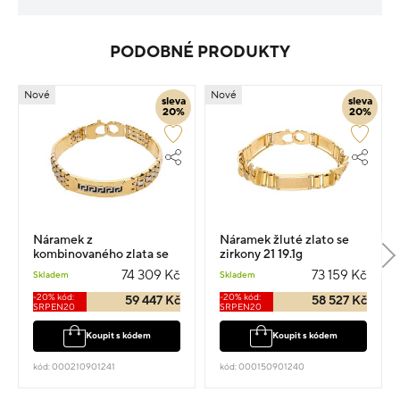
PODOBNÉ PRODUKTY
Nové
Nové
sleva
sleva
20%
20%
Náramek z
Náramek žluté zlato se
kombinovaného zlata se
zirkony 21 19.1g
vzorem vel.21 19.4g
74 309 Kč
73 159 Kč
Skladem
Skladem
-20% kód:
-20% kód:
59 447 Kč
58 527 Kč
SRPEN20
SRPEN20
Koupit s kódem
Koupit s kódem
kód: 000210901241
kód: 000150901240