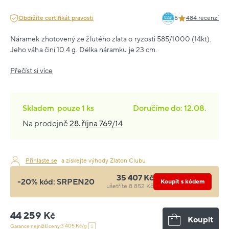
Obdržíte certifikát pravosti
5
484 recenzí
Náramek zhotovený ze žlutého zlata o ryzosti 585/1000 (14kt).
Jeho váha činí 10.4 g. Délka náramku je 23 cm.
Přečíst si více
Skladem
pouze
1 ks
Doručíme do: 12.08.
Na prodejně
28. října 769/14
Přihlaste se
a získejte výhody Zlaton Clubu
35 407 Kč
-20% kód:
SRPEN20
Koupit s kódem
ušetříte 8 852 Kč
44 259 Kč
Koupit
3 405 Kč/g
Garance nejnižší ceny: