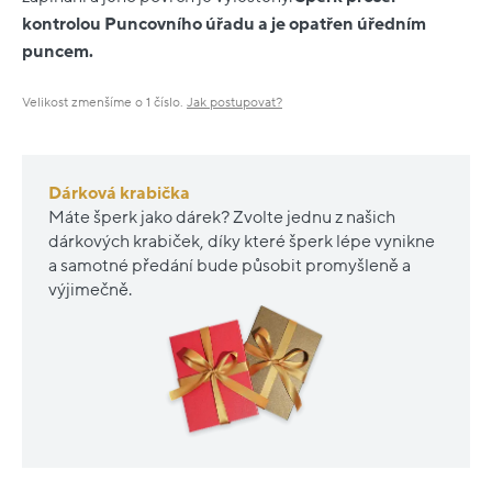
kontrolou Puncovního úřadu a je opatřen úředním
puncem.
Velikost zmenšíme o 1 číslo.
Jak postupovat?
Dárková krabička
Máte šperk jako dárek? Zvolte jednu z našich
dárkových krabiček, díky které šperk lépe vynikne
a samotné předání bude působit promyšleně a
výjimečně.