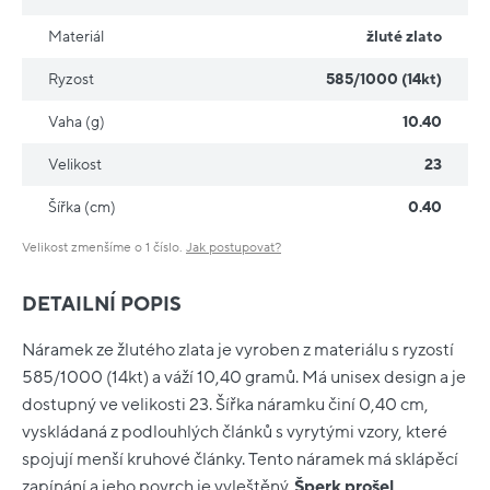
Materiál
žluté zlato
Ryzost
585/1000 (14kt)
Vaha (g)
10.40
Velikost
23
Šířka (cm)
0.40
Velikost zmenšíme o 1 číslo.
Jak postupovat?
DETAILNÍ POPIS
Náramek ze žlutého zlata je vyroben z materiálu s ryzostí
585/1000 (14kt) a váží 10,40 gramů. Má unisex design a je
dostupný ve velikosti 23. Šířka náramku činí 0,40 cm,
vyskládaná z podlouhlých článků s vyrytými vzory, které
spojují menší kruhové články. Tento náramek má sklápěcí
zapínání a jeho povrch je vyleštěný.
Šperk prošel