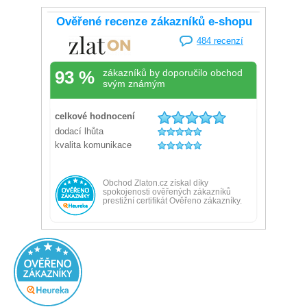
JAK NÁS HODNOTÍTE NA HEURECE
Ověřený zákazník
Doporučuje obchod
Přidáno před 1 dnem
100%
Rychlé doručení, dobrá komunikace s obchodem.
Ověřený zákazník
Doporučuje obchod
Přidáno před 1 dnem
100%
Velký výběr, super ceny
Žádná
Ověřený zákazník
Doporučuje obchod
Přidáno před 1 dnem
100%
všechno OK