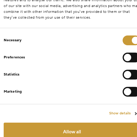
features and to analyse our traffic. We also share information about your u
of our site with our social media, advertising and analytics partners who m
combine it with other information that you’ve provided to them or that
they’ve collected from your use of their services.
Consent
Necessary
Selection
Preferences
Statistics
Marketing
Show details
Allow all