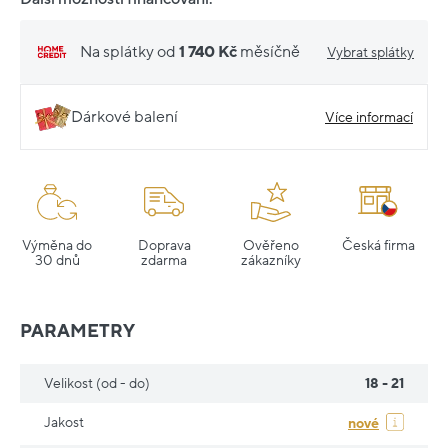
Na splátky od
1 740 Kč
měsíčně
Vybrat splátky
Dárkové balení
Více informací
Výměna do
Doprava
Ověřeno
Česká firma
30 dnů
zdarma
zákazníky
PARAMETRY
Velikost (od - do)
18 - 21
Jakost
nové