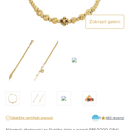
Zobrazit galerii
Obdržíte certifikát pravosti
5
483 recenzí
Náramek zhotovený ze žlutého zlata o ryzosti 585/1000 (14kt).