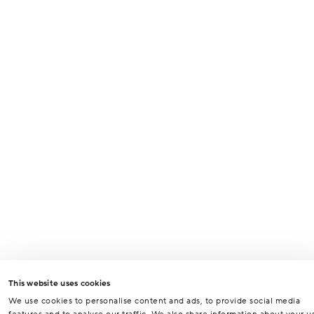
Odesláním formuláře souhlasíte se zpracováním osobních údajů za
účelem vyřízení vašeho dotazu.
Odeslat
This website uses cookies
We use cookies to personalise content and ads, to provide social media