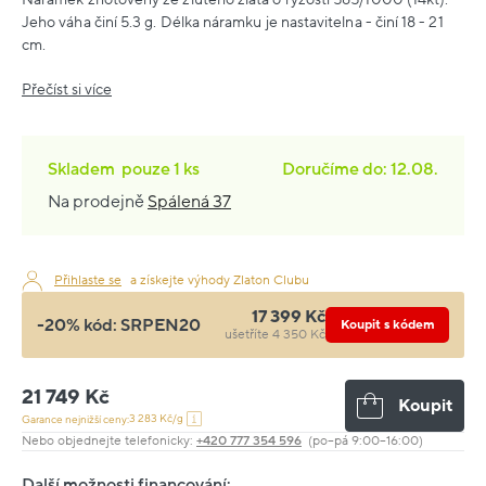
Jeho váha činí 5.3 g. Délka náramku je nastavitelna - činí 18 - 21
cm.
Přečíst si více
Skladem
pouze
1 ks
Doručíme do: 12.08.
Na prodejně
Spálená 37
Přihlaste se
a získejte výhody Zlaton Clubu
17 399 Kč
-20% kód:
SRPEN20
Koupit s kódem
ušetříte 4 350 Kč
21 749 Kč
Koupit
3 283 Kč/g
Garance nejnižší ceny:
Nebo objednejte telefonicky:
+420 777 354 596
(po–pá 9:00–16:00)
Další možnosti financování: