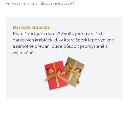
Velikost zmenšíme o 1 číslo.
Jak postupovat?
Dárková krabička
Máte šperk jako dárek? Zvolte jednu z našich
dárkových krabiček, díky které šperk lépe vynikne
a samotné předání bude působit promyšleně a
výjimečně.
Nové
Renovované
sleva
sleva