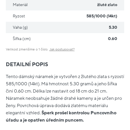
Materiál
žluté zlato
Ryzost
585/1000 (14kt)
Vaha (g)
5.30
Šířka (cm)
0.60
Velikost zmenšíme o 1 číslo.
Jak postupovat?
DETAILNÍ POPIS
Tento dámský náramek je vytvořen z žlutého zlata s ryzostí
585/1000 (14kt). Má hmotnost 5.30 gramů a jeho šířka
činí 0.60 cm. Délka lze nastavit od 18 cm do 21 cm.
Náramek neobsahuje žádné drahé kameny a je určen pro
ženy. Povrchová úprava dodává zlatému materiálu
elegantní vzhled.
Šperk prošel kontrolou Puncovního
úřadu a je opatřen úředním puncem.