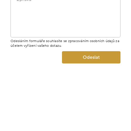
MÁTE DOTAZ K PRODUKTU? NAPIŠTE
NÁM.
Jméno
E-mail
Telefon
Zpráva