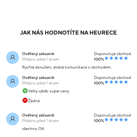
20%
20%
Náramek žluté zlato
Náramek žluté zlato
pancer vel.19 6.45g
pancer vel.21 7.67g
Varianty:
24 399 Kč
Skladem
Velikost:
19
19
-20% kód:
19 519 Kč
SRPEN20
26 479 Kč
Skladem
-20% kód:
Koupit s kódem
21 183 Kč
SRPEN20
kód: R07042504537
Koupit s kódem
kód: 000131701241