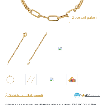
Zobrazit galerii
Obdržíte certifikát pravosti
5
483 recenzí
Náramek zhotovený ze žlutého zlata o ryzosti 585/1000 (14kt).