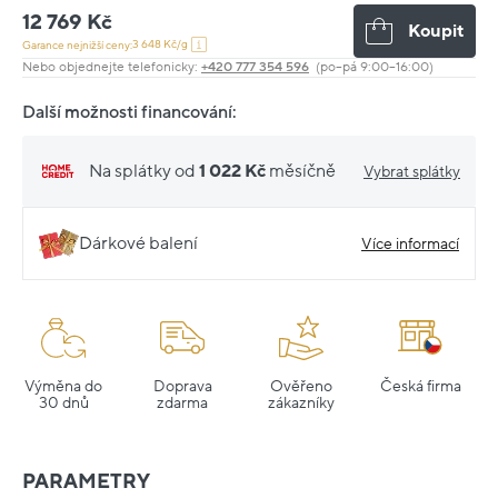
12 769 Kč
Koupit
3 648 Kč/g
Garance nejnižší ceny:
Nebo objednejte telefonicky:
+420 777 354 596
(po–pá 9:00–16:00)
Další možnosti financování:
Na splátky od
1 022 Kč
měsíčně
Vybrat splátky
Dárkové balení
Více informací
Výměna do
Doprava
Ověřeno
Česká firma
30 dnů
zdarma
zákazníky
PARAMETRY