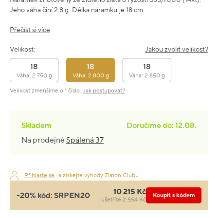
Jeho váha činí 2.8 g. Délka náramku je 18 cm.
Přečíst si více
Velikost:
Jakou zvolit velikost?
18
18
18
Váha: 2.750 g
Váha: 2.800 g
Váha: 2.850 g
Velikost zmenšíme o 1 číslo.
Jak postupovat?
Skladem
Doručíme do: 12.08.
Na prodejně
Spálená 37
Přihlaste se
a získejte výhody Zlaton Clubu
10 215 Kč
-20% kód:
SRPEN20
Koupit s kódem
ušetříte 2 554 Kč