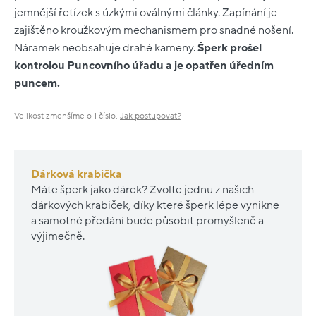
jemnější řetízek s úzkými oválnými články. Zapínání je
zajištěno kroužkovým mechanismem pro snadné nošení.
Náramek neobsahuje drahé kameny.
Šperk prošel
kontrolou Puncovního úřadu a je opatřen úředním
puncem.
Velikost zmenšíme o 1 číslo.
Jak postupovat?
Dárková krabička
Máte šperk jako dárek? Zvolte jednu z našich
dárkových krabiček, díky které šperk lépe vynikne
a samotné předání bude působit promyšleně a
výjimečně.