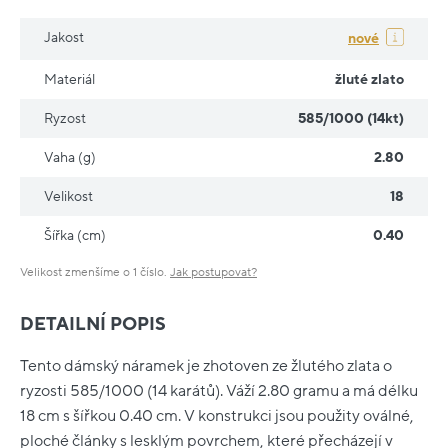
Jakost
nové
Materiál
žluté zlato
Ryzost
585/1000 (14kt)
Vaha (g)
2.80
Velikost
18
Šířka (cm)
0.40
Velikost zmenšíme o 1 číslo.
Jak postupovat?
DETAILNÍ POPIS
Tento dámský náramek je zhotoven ze žlutého zlata o
ryzosti 585/1000 (14 karátů). Váží 2.80 gramu a má délku
18 cm s šířkou 0.40 cm. V konstrukci jsou použity oválné,
ploché články s lesklým povrchem, které přecházejí v