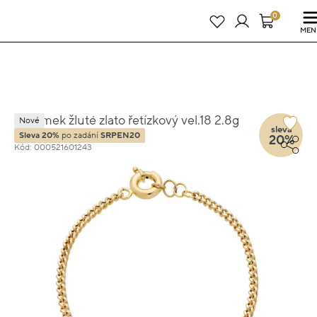
Právě teď! - 20 % na vše! Kód: SRPEN20
23 dní : 11h : 02m : 42s
0
MEN
Náramek žluté zlato řetízkový vel.18 2.8g
Nové
sleva
Sleva 20%
po zadání
SRPEN20
20%
Kód: 000521601243