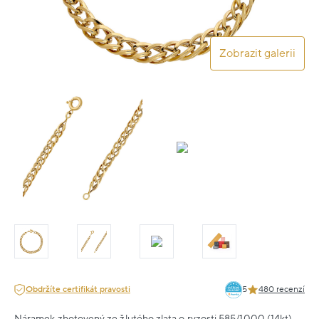
Zobrazit galerii
Obdržíte certifikát pravosti
5
480 recenzí
Náramek zhotovený ze žlutého zlata o ryzosti 585/1000 (14kt).