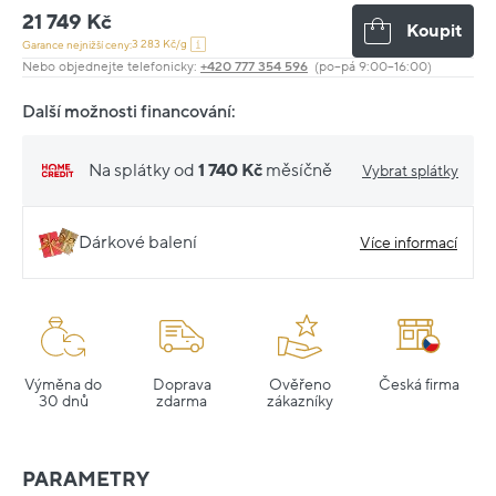
21 749 Kč
Koupit
3 283 Kč/g
Garance nejnižší ceny:
Nebo objednejte telefonicky:
+420 777 354 596
(po–pá 9:00–16:00)
Další možnosti financování:
Na splátky od
1 740 Kč
měsíčně
Vybrat splátky
Dárkové balení
Více informací
Výměna do
Doprava
Ověřeno
Česká firma
30 dnů
zdarma
zákazníky
PARAMETRY