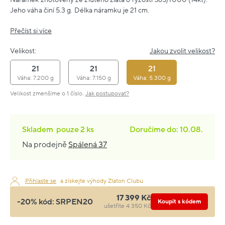
Jeho váha činí 5.3 g. Délka náramku je 21 cm.
Přečíst si více
Velikost:
Jakou zvolit velikost?
21
21
21
Váha: 7.200 g
Váha: 7.150 g
Váha: 5.300 g
Velikost zmenšíme o 1 číslo.
Jak postupovat?
Skladem
pouze
2 ks
Doručíme do: 10.08.
Na prodejně
Spálená 37
Přihlaste se
a získejte výhody Zlaton Clubu
17 399 Kč
-20% kód:
SRPEN20
Koupit s kódem
ušetříte 4 350 Kč