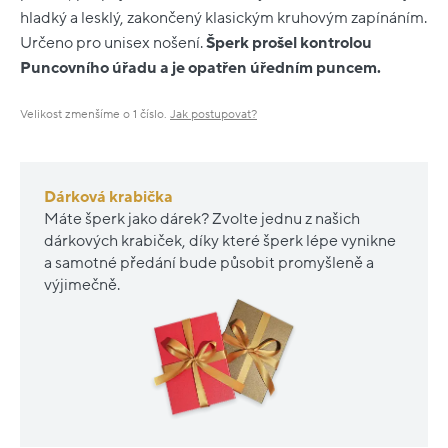
hladký a lesklý, zakončený klasickým kruhovým zapínáním.
Určeno pro unisex nošení.
Šperk prošel kontrolou
Puncovního úřadu a je opatřen úředním puncem.
Velikost zmenšíme o 1 číslo.
Jak postupovat?
Dárková krabička
Máte šperk jako dárek? Zvolte jednu z našich
dárkových krabiček, díky které šperk lépe vynikne
a samotné předání bude působit promyšleně a
výjimečně.