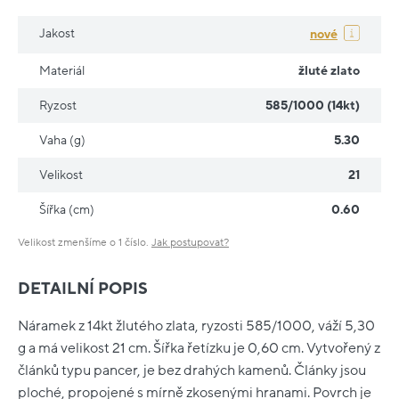
Jakost
nové
Materiál
žluté zlato
Ryzost
585/1000 (14kt)
Vaha (g)
5.30
Velikost
21
Šířka (cm)
0.60
Velikost zmenšíme o 1 číslo.
Jak postupovat?
DETAILNÍ POPIS
Náramek z 14kt žlutého zlata, ryzosti 585/1000, váží 5,30
g a má velikost 21 cm. Šířka řetízku je 0,60 cm. Vytvořený z
článků typu pancer, je bez drahých kamenů. Články jsou
ploché, propojené s mírně zkosenými hranami. Povrch je