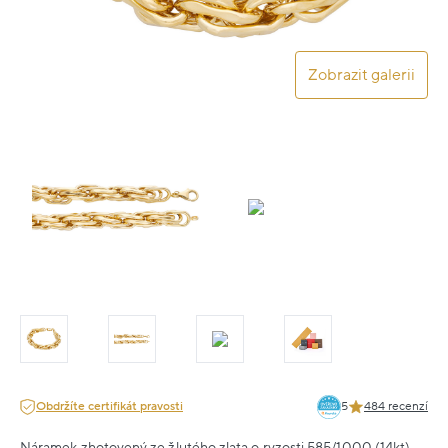
Zobrazit galerii
Obdržíte certifikát pravosti
5
484 recenzí
Náramek zhotovený ze žlutého zlata o ryzosti 585/1000 (14kt).