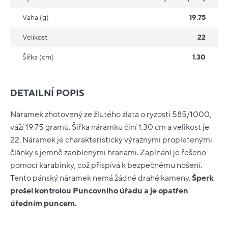
Vaha (g)
19.75
Velikost
22
Šířka (cm)
1.30
DETAILNÍ POPIS
Náramek zhotovený ze žlutého zlata o ryzosti 585/1000,
váží 19.75 gramů. Šířka náramku činí 1.30 cm a velikost je
22. Náramek je charakteristický výraznými propletenými
články s jemně zaoblenými hranami. Zapínání je řešeno
pomocí karabinky, což přispívá k bezpečnému nošení.
Tento pánský náramek nemá žádné drahé kameny.
Šperk
prošel kontrolou Puncovního úřadu a je opatřen
úředním puncem.