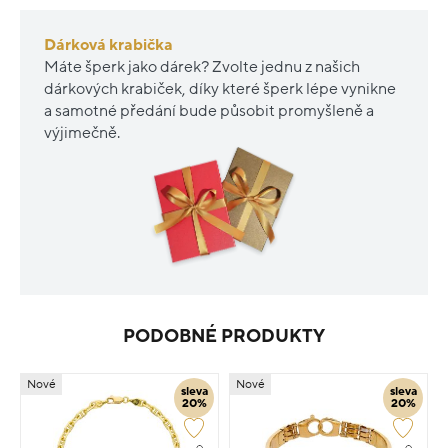
Dárková krabička
Máte šperk jako dárek? Zvolte jednu z našich
dárkových krabiček, díky které šperk lépe vynikne
a samotné předání bude působit promyšleně a
výjimečně.
PODOBNÉ PRODUKTY
Nové
Nové
sleva
sleva
20%
20%