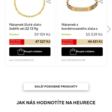
Náramek žluté zlato
Náramek z
žebřík vel.22 13.9g
kombinovaného zlata s
rytým vzorem vel.21 14.5g
59 159 Kč
55 539 Kč
Skladem
Skladem
-20% kód:
-20% kód:
47 327 Kč
44 431 Kč
SRPEN20
SRPEN20
Koupit s kódem
Koupit s kódem
kód: 000620806235
kód: 000081001248
DALŠÍ PODOBNÉ PRODUKTY
JAK NÁS HODNOTÍTE NA HEURECE