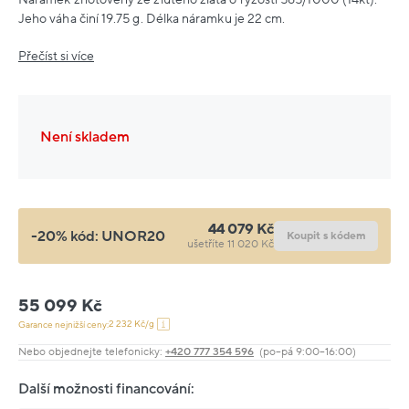
Jeho váha činí 19.75 g. Délka náramku je 22 cm.
Přečíst si více
Není skladem
44 079 Kč
-20% kód:
UNOR20
Koupit s kódem
ušetříte 11 020 Kč
55 099 Kč
2 232 Kč/g
Garance nejnižší ceny:
Nebo objednejte telefonicky:
+420 777 354 596
(po–pá 9:00–16:00)
Další možnosti financování: