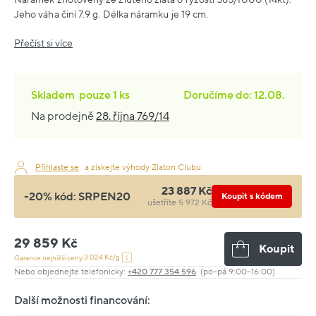
Jeho váha činí 7.9 g. Délka náramku je 19 cm.
Přečíst si více
Skladem
pouze
1 ks
Doručíme do: 12.08.
Na prodejně
28. října 769/14
Přihlaste se
a získejte výhody Zlaton Clubu
23 887 Kč
-20% kód:
SRPEN20
Koupit s kódem
ušetříte 5 972 Kč
29 859 Kč
Koupit
3 024 Kč/g
Garance nejnižší ceny:
Nebo objednejte telefonicky:
+420 777 354 596
(po–pá 9:00–16:00)
Další možnosti financování: