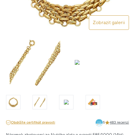
Zobrazit galerii
Obdržíte certifikát pravosti
5
483 recenzí
Náramek zhotovený ze žlutého zlata o ryzosti 585/1000 (14kt).