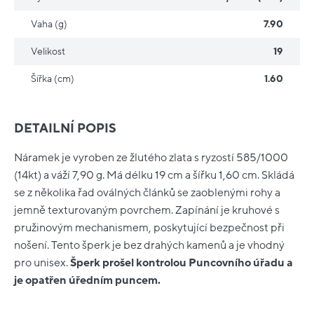
Vaha (g)
7.90
Velikost
19
Šířka (cm)
1.60
DETAILNÍ POPIS
Náramek je vyroben ze žlutého zlata s ryzostí 585/1000
(14kt) a váží 7,90 g. Má délku 19 cm a šířku 1,60 cm. Skládá
se z několika řad oválných článků se zaoblenými rohy a
jemně texturovaným povrchem. Zapínání je kruhové s
pružinovým mechanismem, poskytující bezpečnost při
nošení. Tento šperk je bez drahých kamenů a je vhodný
pro unisex.
Šperk prošel kontrolou Puncovního úřadu a
je opatřen úředním puncem.