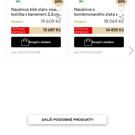
20%
20%
Náušnice bílé zlato visací
Náušnice z
kulička s kamenem 2.2cm
kombinovaného zlata s
4.3g
kamenem visací 1.50cm
19 609 Kč
18 069 Kč
Skladem
Skladem
5.56g
-20% kód:
-20% kód:
15 687 Kč
14 455 Kč
SRPEN20
SRPEN20
Koupit s kódem
Koupit s kódem
kód: 000330705248
kód: R03022502871
DALŠÍ PODOBNÉ PRODUKTY