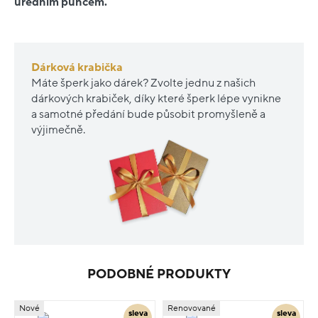
úředním puncem.
Dárková krabička
Máte šperk jako dárek? Zvolte jednu z našich
dárkových krabiček, díky které šperk lépe vynikne
a samotné předání bude působit promyšleně a
výjimečně.
PODOBNÉ PRODUKTY
Nové
Renovované
sleva
sleva