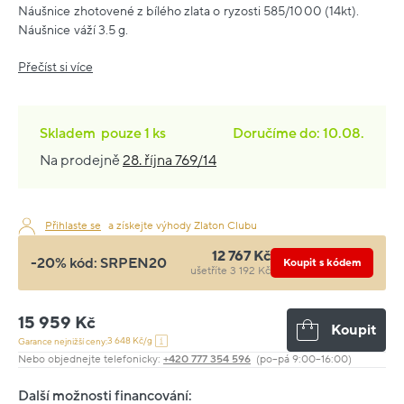
Náušnice zhotovené z bílého zlata o ryzosti 585/1000 (14kt).
Náušnice váží 3.5 g.
Přečíst si více
Skladem
pouze
1 ks
Doručíme do: 10.08.
Na prodejně
28. října 769/14
Přihlaste se
a získejte výhody Zlaton Clubu
12 767 Kč
-20% kód:
SRPEN20
Koupit s kódem
ušetříte 3 192 Kč
15 959 Kč
Koupit
3 648 Kč/g
Garance nejnižší ceny:
Nebo objednejte telefonicky:
+420 777 354 596
(po–pá 9:00–16:00)
Další možnosti financování: