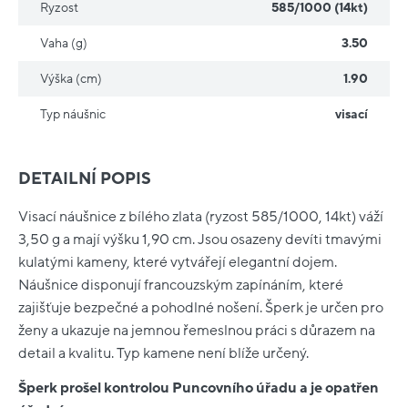
Ryzost
585/1000 (14kt)
Vaha (g)
3.50
Výška (cm)
1.90
Typ náušnic
visací
DETAILNÍ POPIS
Visací náušnice z bílého zlata (ryzost 585/1000, 14kt) váží
3,50 g a mají výšku 1,90 cm. Jsou osazeny devíti tmavými
kulatými kameny, které vytvářejí elegantní dojem.
Náušnice disponují francouzským zapínáním, které
zajišťuje bezpečné a pohodlné nošení. Šperk je určen pro
ženy a ukazuje na jemnou řemeslnou práci s důrazem na
detail a kvalitu. Typ kamene není blíže určený.
Šperk prošel kontrolou Puncovního úřadu a je opatřen