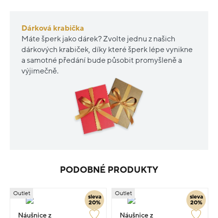
Dárková krabička
Máte šperk jako dárek? Zvolte jednu z našich
dárkových krabiček, díky které šperk lépe vynikne
a samotné předání bude působit promyšleně a
výjimečně.
PODOBNÉ PRODUKTY
Outlet
Outlet
sleva
sleva
20%
20%
Náušnice z
Náušnice z