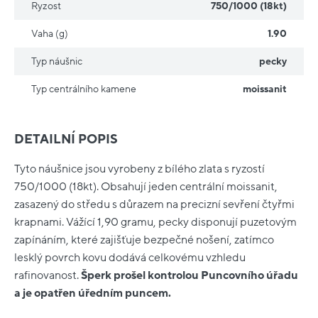
Ryzost
750/1000 (18kt)
Vaha (g)
1.90
Typ náušnic
pecky
Typ centrálního kamene
moissanit
DETAILNÍ POPIS
Tyto náušnice jsou vyrobeny z bílého zlata s ryzostí
750/1000 (18kt). Obsahují jeden centrální moissanit,
zasazený do středu s důrazem na precizní sevření čtyřmi
krapnami. Vážící 1,90 gramu, pecky disponují puzetovým
zapínáním, které zajišťuje bezpečné nošení, zatímco
lesklý povrch kovu dodává celkovému vzhledu
rafinovanost.
Šperk prošel kontrolou Puncovního úřadu
a je opatřen úředním puncem.