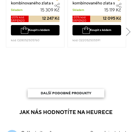
kombinovaného zlata s
kombinovaného zlata s
granátem 1.1cm 4.05g
almandinem a zirkony
15 309 Kč
15 119 Kč
Skladem
Skladem
1.1cm 4g
-20% kód:
-20% kód:
12 247 Kč
12 095 Kč
SRPEN20
SRPEN20
Koupit s kódem
Koupit s kódem
kód: O28052505760
kód: O22052505591
DALŠÍ PODOBNÉ PRODUKTY
JAK NÁS HODNOTÍTE NA HEURECE