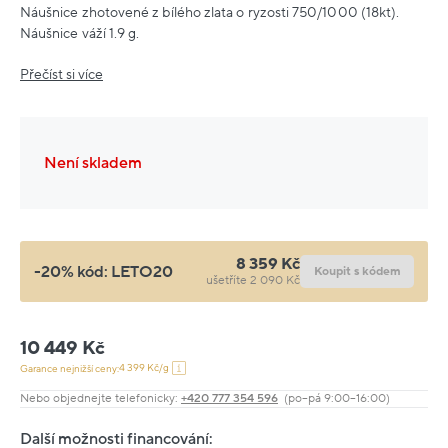
Náušnice zhotovené z bílého zlata o ryzosti 750/1000 (18kt).
Náušnice váží 1.9 g.
Přečíst si více
Není skladem
8 359 Kč
-20% kód:
LETO20
Koupit s kódem
ušetříte 2 090 Kč
10 449 Kč
4 399 Kč/g
Garance nejnižší ceny:
Nebo objednejte telefonicky:
+420 777 354 596
(po–pá 9:00–16:00)
Další možnosti financování: