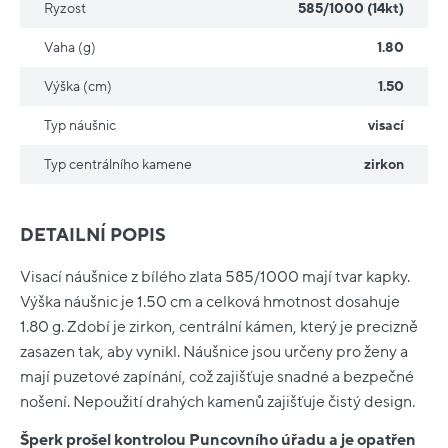
Ryzost
585/1000 (14kt)
Vaha (g)
1.80
Výška (cm)
1.50
Typ náušnic
visací
Typ centrálního kamene
zirkon
DETAILNÍ POPIS
Visací náušnice z bílého zlata 585/1000 mají tvar kapky.
Výška náušnic je 1.50 cm a celková hmotnost dosahuje
1.80 g. Zdobí je zirkon, centrální kámen, který je precizně
zasazen tak, aby vynikl. Náušnice jsou určeny pro ženy a
mají puzetové zapínání, což zajišťuje snadné a bezpečné
nošení. Nepoužití drahých kamenů zajišťuje čistý design.
Šperk prošel kontrolou Puncovního úřadu a je opatřen