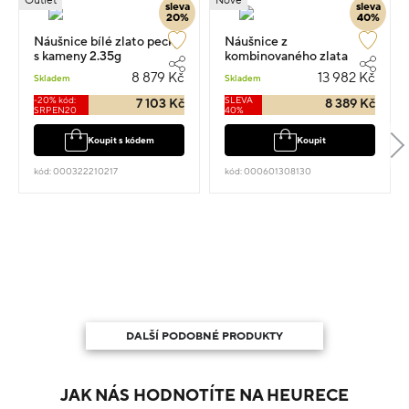
Outlet
Nové
sleva
sleva
20%
40%
Náušnice bílé zlato pecky
Náušnice z
s kameny 2.35g
kombinovaného zlata
visací 2.40g s diamanty
8 879 Kč
13 982 Kč
Skladem
Skladem
0.080ct
-20% kód:
SLEVA
7 103 Kč
8 389 Kč
SRPEN20
40%
Koupit s kódem
Koupit
kód: 000322210217
kód: 000601308130
DALŠÍ PODOBNÉ PRODUKTY
JAK NÁS HODNOTÍTE NA HEURECE