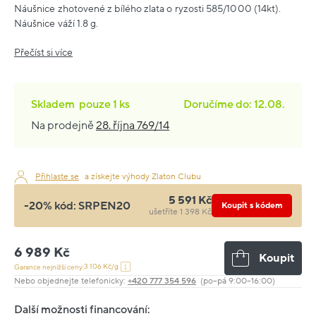
Náušnice zhotovené z bílého zlata o ryzosti 585/1000 (14kt).
Náušnice váží 1.8 g.
Přečíst si více
Skladem
pouze
1 ks
Doručíme do: 12.08.
Na prodejně
28. října 769/14
Přihlaste se
a získejte výhody Zlaton Clubu
5 591 Kč
-20% kód:
SRPEN20
Koupit s kódem
ušetříte 1 398 Kč
6 989 Kč
Koupit
3 106 Kč/g
Garance nejnižší ceny:
Nebo objednejte telefonicky:
+420 777 354 596
(po–pá 9:00–16:00)
Další možnosti financování: