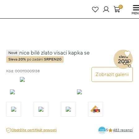
Právě teď! - 20 % na vše! Kód: SRPEN20
23 dní : 11h : 44m : 57s
0
MEN
Náušnice bílé zlato visací kapka se
Nové
sleva
zirkony 1.50cm 1.8g
Sleva 20%
po zadání
SRPEN20
20%
Kód: 000113005138
Zobrazit galerii
Obdržíte certifikát pravosti
5
483 recenzí