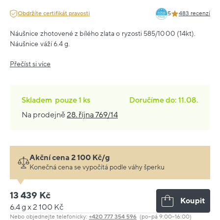
Obdržíte certifikát pravosti
5
483 recenzí
Náušnice zhotovené z bílého zlata o ryzosti 585/1000 (14kt).
Náušnice váží 6.4 g.
Přečíst si více
Skladem
pouze
1 ks
Doručíme do: 11.08.
Na prodejně
28. října 769/14
Akční cena 2 100 Kč/g
Konečná cena se vypočítá podle váhy šperku
13 439 Kč
Koupit
6.4 g x 2 100 Kč
Nebo objednejte telefonicky:
+420 777 354 596
(po–pá 9:00–16:00)