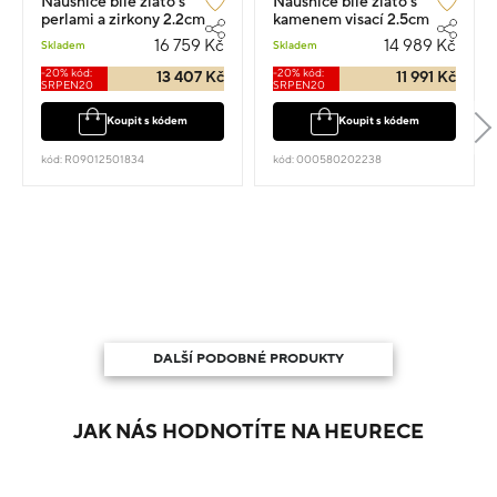
Náušnice bílé zlato s
Náušnice bílé zlato s
perlami a zirkony 2.2cm
kamenem visací 2.5cm
5.27g
2.4g s diamanty 0.020ct
16 759 Kč
14 989 Kč
Skladem
Skladem
-20% kód:
-20% kód:
13 407 Kč
11 991 Kč
SRPEN20
SRPEN20
Koupit s kódem
Koupit s kódem
kód: R09012501834
kód: 000580202238
DALŠÍ PODOBNÉ PRODUKTY
JAK NÁS HODNOTÍTE NA HEURECE