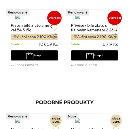
Renovované
Renovované
Výprodej
Výprodej
Prsten bílé zlato ametyst
Přívěsek bílé zlato s
vel.54 5.15g
fialovým kamenem 2.2cm
3.2g
Akční cena 2 100 Kč/g
Akční cena 2 100 Kč/g
10 809 Kč
6 719 Kč
Skladem
Skladem
Koupit
Koupit
kód: 000293105239
kód: 000313105232
PODOBNÉ PRODUKTY
Renovované
Nové
sleva
sleva
20%
20%