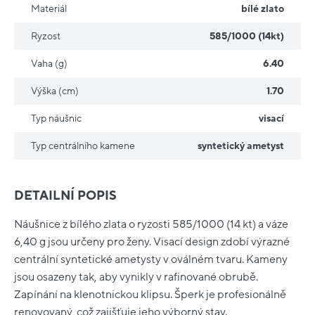
Materiál
bílé zlato
Ryzost
585/1000 (14kt)
Vaha (g)
6.40
Výška (cm)
1.70
Typ náušnic
visací
Typ centrálního kamene
syntetický ametyst
DETAILNÍ POPIS
Náušnice z bílého zlata o ryzosti 585/1000 (14 kt) a váze
6,40 g jsou určeny pro ženy. Visací design zdobí výrazné
centrální syntetické ametysty v oválném tvaru. Kameny
jsou osazeny tak, aby vynikly v rafinované obrubě.
Zapínání na klenotnickou klipsu. Šperk je profesionálně
renovovaný, což zajišťuje jeho výborný stav.