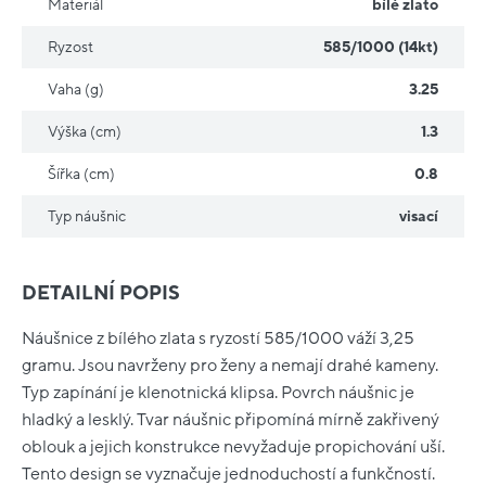
Materiál
bílé zlato
Ryzost
585/1000 (14kt)
Vaha (g)
3.25
Výška (cm)
1.3
Šířka (cm)
0.8
Typ náušnic
visací
DETAILNÍ POPIS
Náušnice z bílého zlata s ryzostí 585/1000 váží 3,25
gramu. Jsou navrženy pro ženy a nemají drahé kameny.
Typ zapínání je klenotnická klipsa. Povrch náušnic je
hladký a lesklý. Tvar náušnic připomíná mírně zakřivený
oblouk a jejich konstrukce nevyžaduje propichování uší.
Tento design se vyznačuje jednoduchostí a funkčností.