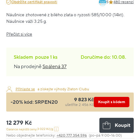
Obdržíte certifikát pravosti
5
480 recenzí
Náušnice zhotovené z bílého zlata o ryzosti 585/1000 (14kt).
Náušnice váží 3.25 g.
Přečíst si více
Skladem
pouze
1 ks
Doručíme do: 10.08.
Na prodejně
Spálená 37
Přihlaste se
a získejte výhody Zlaton Clubu
9 823 Kč
-20% kód:
SRPEN20
Koupit s kódem
ušetříte 2 456 Kč
12 279 Kč
Koupit
3 022 Kč/g
Garance nejnižší ceny:
Nebo objednejte telefonicky:
+420 777 354 596
(po–pá 9:00–16:00)