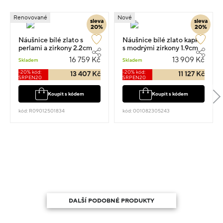
Renovované
Nové
sleva
sleva
20%
20%
Náušnice bílé zlato s
Náušnice bílé zlato kapka
perlami a zirkony 2.2cm
s modrými zirkony 1.9cm
5.27g
3.05g
16 759 Kč
13 909 Kč
Skladem
Skladem
-20% kód:
-20% kód:
13 407 Kč
11 127 Kč
SRPEN20
SRPEN20
Koupit s kódem
Koupit s kódem
kód: R09012501834
kód: 001082305243
DALŠÍ PODOBNÉ PRODUKTY