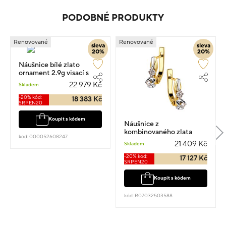
PODOBNÉ PRODUKTY
Renovované
Renovované
sleva
sleva
20%
20%
Náušnice bílé zlato
ornament 2.9g visací s
diamantem 0.360ct
22 979 Kč
Skladem
-20% kód:
18 383 Kč
SRPEN20
Koupit s kódem
Náušnice z
kombinovaného zlata
kód: 000052608247
visací 1.5cm 4.14g s
21 409 Kč
Skladem
diamantem 0.160ct
-20% kód:
17 127 Kč
SRPEN20
Koupit s kódem
kód: R07032503588