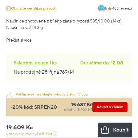
Obdržíte certifikát pravosti
5
485 recenzí
Náušnice zhotovené z bílého zlata o ryzosti 585/1000 (14kt).
Náušnice váží 4.3 g.
Přečíst si více
Skladem
pouze
1 ks
Doručíme do: 12.08.
Na prodejně
28. října 769/14
Přihlaste se
a získejte výhody Zlaton Clubu
15 687 Kč
-20% kód:
SRPEN20
Koupit s kódem
ušetříte 3 922 Kč
19 609 Kč
Koupit
3 648 Kč/g
Garance nejnižší ceny: