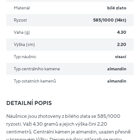
Materiál
bílé zlato
Ryzost
585/1000 (14kt)
Vaha (g)
4.30
Výška (cm)
2.20
Typ náušnic
visací
Typ centrálního kamene
almandin
Typ ostatních kamenů
almandin
DETAILNÍ POPIS
Náušnice jsou zhotoveny z bílého zlata se 585/1000
ryzostí. Váží 4.30 gramů a jejich výška činí 2.20
centimetrů. Centrální kámen je almandin, usazen přesně
v krapnovém lůžku. Design náušnic zdůrazňuje motiv