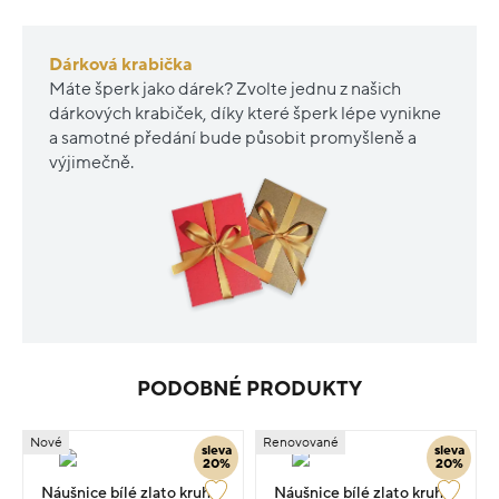
Dárková krabička
Máte šperk jako dárek? Zvolte jednu z našich
dárkových krabiček, díky které šperk lépe vynikne
a samotné předání bude působit promyšleně a
výjimečně.
PODOBNÉ PRODUKTY
Nové
Renovované
sleva
sleva
20%
20%
Náušnice bílé zlato kruhy
Náušnice bílé zlato kruhy