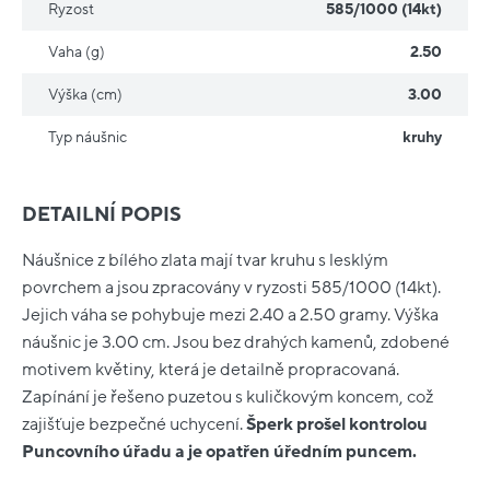
Ryzost
585/1000 (14kt)
Vaha (g)
2.50
Výška (cm)
3.00
Typ náušnic
kruhy
DETAILNÍ POPIS
Náušnice z bílého zlata mají tvar kruhu s lesklým
povrchem a jsou zpracovány v ryzosti 585/1000 (14kt).
Jejich váha se pohybuje mezi 2.40 a 2.50 gramy. Výška
náušnic je 3.00 cm. Jsou bez drahých kamenů, zdobené
motivem květiny, která je detailně propracovaná.
Zapínání je řešeno puzetou s kuličkovým koncem, což
zajišťuje bezpečné uchycení.
Šperk prošel kontrolou
Puncovního úřadu a je opatřen úředním puncem.