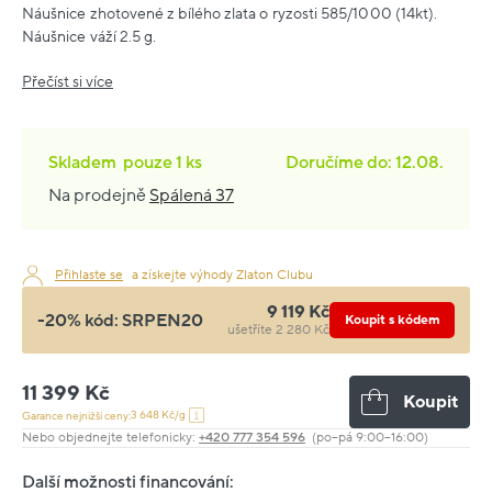
Náušnice zhotovené z bílého zlata o ryzosti 585/1000 (14kt).
Náušnice váží 2.5 g.
Přečíst si více
Skladem
pouze
1 ks
Doručíme do: 12.08.
Na prodejně
Spálená 37
Přihlaste se
a získejte výhody Zlaton Clubu
9 119 Kč
-20% kód:
SRPEN20
Koupit s kódem
ušetříte 2 280 Kč
11 399 Kč
Koupit
3 648 Kč/g
Garance nejnižší ceny:
Nebo objednejte telefonicky:
+420 777 354 596
(po–pá 9:00–16:00)
Další možnosti financování: