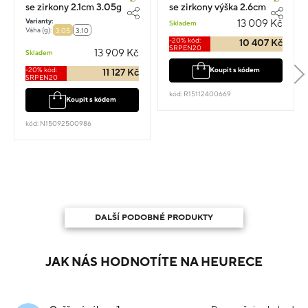
se zirkony 2.1cm 3.05g
se zirkony výška 2.6cm
váha 4.09g
Varianty:
13 009 Kč
Skladem
Váha (g):
3.05
3.10
-20% kód:
10 407 Kč
SRPEN20
13 909 Kč
Skladem
-20% kód:
Koupit s kódem
11 127 Kč
SRPEN20
kód: R15112400669
Koupit s kódem
kód: N15092500986
DALŠÍ PODOBNÉ PRODUKTY
JAK NÁS HODNOTÍTE NA HEURECE