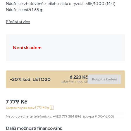
Náušnice zhotovené z bílého zlata o ryzosti 585/1000 (14kt).
Náušnice váží 1.65 g.
Přečíst si více
Není skladem
6 223 Kč
-20% kód:
LETO20
Koupit s kódem
ušetříte 1 556 Kč
7 779 Kč
3 772 Kč/g
Garance nejnižší ceny:
Nebo objednejte telefonicky:
+420 777 354 596
(po–pá 9:00–16:00)
Další možnosti financování: