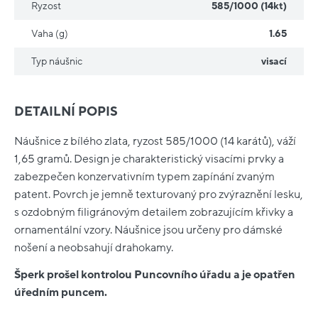
Ryzost
585/1000 (14kt)
Vaha (g)
1.65
Typ náušnic
visací
DETAILNÍ POPIS
Náušnice z bílého zlata, ryzost 585/1000 (14 karátů), váží
1,65 gramů. Design je charakteristický visacími prvky a
zabezpečen konzervativním typem zapínání zvaným
patent. Povrch je jemně texturovaný pro zvýraznění lesku,
s ozdobným filigránovým detailem zobrazujícím křivky a
ornamentální vzory. Náušnice jsou určeny pro dámské
nošení a neobsahují drahokamy.
Šperk prošel kontrolou Puncovního úřadu a je opatřen
úředním puncem.