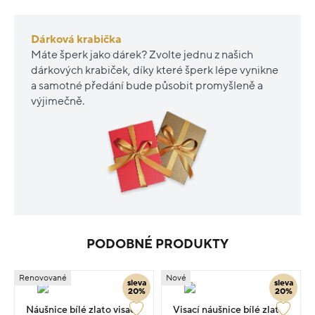
Dárková krabička
Máte šperk jako dárek? Zvolte jednu z našich
dárkových krabiček, díky které šperk lépe vynikne
a samotné předání bude působit promyšleně a
výjimečně.
PODOBNÉ PRODUKTY
Renovované
Nové
sleva
sleva
20%
20%
Náušnice bílé zlato visací
Visací náušnice bílé zlato