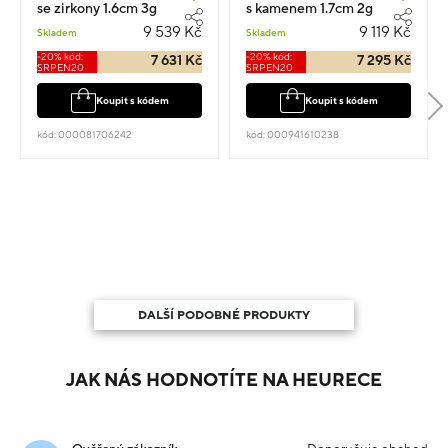
se zirkony 1.6cm 3g
s kamenem 1.7cm 2g
9 539 Kč
9 119 Kč
Skladem
Skladem
-20% kód:
-20% kód:
7 631 Kč
7 295 Kč
SRPEN20
SRPEN20
Koupit s kódem
Koupit s kódem
kód: 000081706242
kód: 000941610238
DALŠÍ PODOBNÉ PRODUKTY
JAK NÁS HODNOTÍTE NA HEURECE