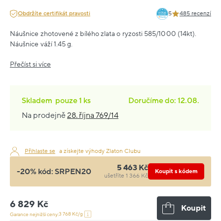
Obdržíte certifikát pravosti
5
485 recenzí
Náušnice zhotovené z bílého zlata o ryzosti 585/1000 (14kt).
Náušnice váží 1.45 g.
Přečíst si více
Skladem
pouze
1 ks
Doručíme do: 12.08.
Na prodejně
28. října 769/14
Přihlaste se
a získejte výhody Zlaton Clubu
5 463 Kč
-20% kód:
SRPEN20
Koupit s kódem
ušetříte 1 366 Kč
6 829 Kč
Koupit
3 768 Kč/g
Garance nejnižší ceny: