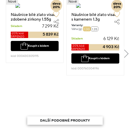
Nové
Nové
sleva
sleva
20%
20%
Náušnice bílé zlato visací
Náušnice bílé zlato visací
zdobené zirkony 1.55g
s kamenem 1.3g
1.6cm
Varianty:
7 299 Kč
Skladem
Váha (g):
1.30
1.35
-20% kód:
5 839 Kč
SRPEN20
6 129 Kč
Skladem
-20% kód:
Koupit s kódem
4 903 Kč
SRPEN20
kód: 000430305195
Koupit s kódem
kód: 000760304196
DALŠÍ PODOBNÉ PRODUKTY