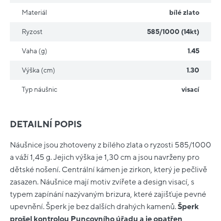
Materiál
bílé zlato
Ryzost
585/1000 (14kt)
Vaha (g)
1.45
Výška (cm)
1.30
Typ náušnic
visací
DETAILNÍ POPIS
Náušnice jsou zhotoveny z bílého zlata o ryzosti 585/1000
a váží 1,45 g. Jejich výška je 1,30 cm a jsou navrženy pro
dětské nošení. Centrální kámen je zirkon, který je pečlivě
zasazen. Náušnice mají motiv zvířete a design visací, s
typem zapínání nazývaným brizura, které zajišťuje pevné
upevnění. Šperk je bez dalších drahých kamenů.
Šperk
prošel kontrolou Puncovního úřadu a je opatřen