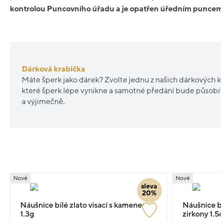
kontrolou Puncovního úřadu a je opatřen úředním punce
Dárková krabička
Máte šperk jako dárek? Zvolte jednu z našich dárkových k
které šperk lépe vynikne a samotné předání bude působ
a výjimečně.
Nové
Nové
sleva
20%
Náušnice bílé zlato visací s kamenem
Náušnice bí
1.3g
zirkony 1.5