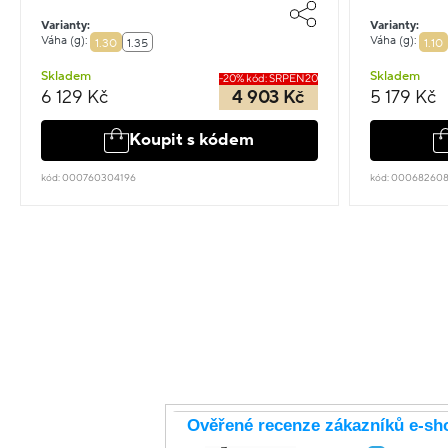
Varianty:
Varianty:
Váha (g):
Váha (g):
1.30
1.35
1.10
Skladem
Skladem
-20% kód: SRPEN20
6 129 Kč
4 903 Kč
5 179 Kč
Koupit s kódem
kód: 000760304196
kód: 00068260