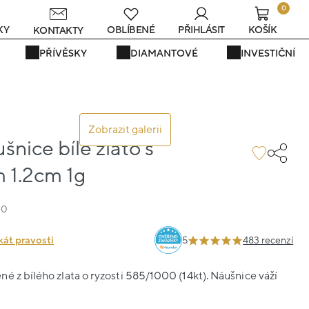
0
s
KY
OBLÍBENÉ
PŘIHLÁSIT
KOŠÍK
KONTAKTY
PŘÍVĚSKY
DIAMANTOVÉ
INVESTIČNÍ
Zobrazit galerii
šnice bílé zlato s
1.2cm 1g
20
kát pravosti
5
483 recenzí
é z bílého zlata o ryzosti 585/1000 (14kt). Náušnice váží