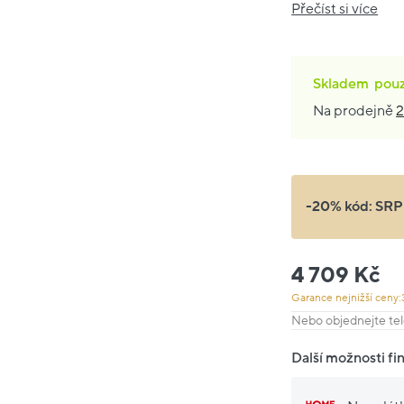
Přečíst si více
Skladem
pou
Na prodejně
2
-20% kód:
SRP
4 709 Kč
Garance nejnižší ceny:
Nebo objednejte tel
Další možnosti fi