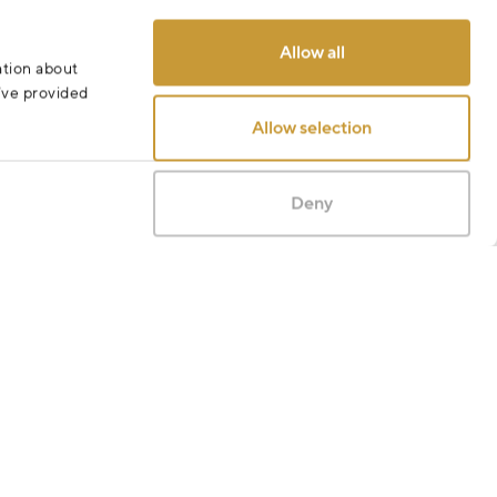
Allow all
ation about
u’ve provided
Allow selection
Deny