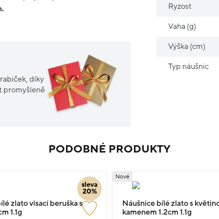
Ryzost
m.
Vaha (g)
Výška (cm)
Typ náušnic
rabiček, díky
it promyšleně
PODOBNÉ PRODUKTY
Nové
sleva
20%
lé zlato visací beruška se
Náušnice bílé zlato s květin
cm 1.1g
kamenem 1.2cm 1.1g