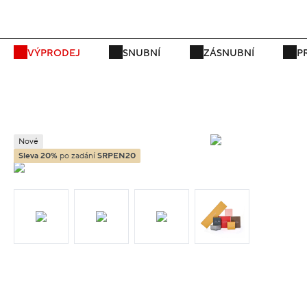
P
VÝPRODEJ
SNUBNÍ
ZÁSNUBNÍ
P
Nové
Sleva 20%
po zadání
SRPEN20