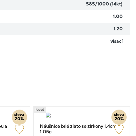
585/1000 (14kt)
1.00
1.20
visací
Nové
sleva
sleva
20%
20%
ou a
Náušnice bílé zlato se zirkony 1.4cm
1.05g