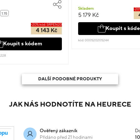
Skladem
-20
1.15
5 179 Kč
-20% kód: SRPEN20
Koupit s kód
4 143 Kč
kód: 000520205244
Koupit s kódem
8228
DALŠÍ PODOBNÉ PRODUKTY
JAK NÁS HODNOTÍTE NA HEURECE
Do
Ověřený zákazník
Přidáno před 21 hodinami
1