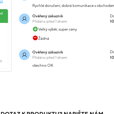
Rychlé doručení, dobrá komunikace s obchode
Do
Ověřený zákazník
Přidáno před 1 dnem
1
Velký výběr, super ceny
Žádná
Do
Ověřený zákazník
Přidáno před 1 dnem
1
všechno OK
 DOTAZ K PRODUKTU? NAPIŠTE NÁM.