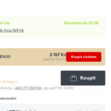
ze
1 ks
Doručíme do: 12.08.
8. října 769/14
3 767 Kč
EN20
Koupit s kódem
ušetříte 942 Kč
Koupit
3 767 Kč/g
efonicky:
+420 777 354 596
(po–pá 9:00–16:00)
nancování: