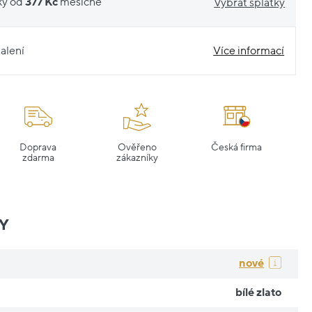
ky od
377 Kč
měsíčně
Vybrat splátky
alení
Více informací
Doprava
Ověřeno
Česká firma
zdarma
zákazníky
Y
nové
bílé zlato