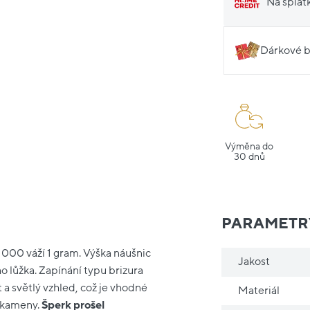
Na splát
Dárkové b
Výměna do
30 dnů
PARAMETR
/1000 váží 1 gram. Výška náušnic
Jakost
ho lůžka. Zapínání typu brizura
 světlý vzhled, což je vhodné
Materiál
é kameny.
Šperk prošel