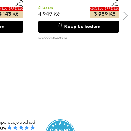
Skladem
% kód: SRPEN20
-20% kód: SRPEN20
4 143 Kč
4 949 Kč
3 959 Kč
em
Koupit s kódem
kód: 000430205242
poručuje obchod
00%