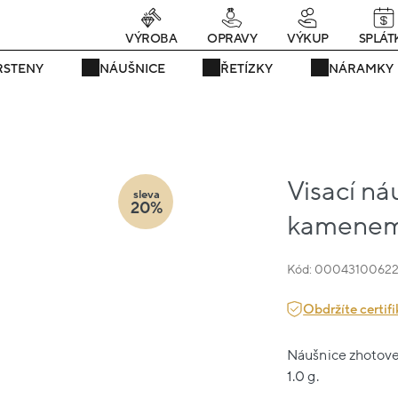
rávě teď! - 20 % na vše! Kód: SRPEN20
23 dní : 16h : 43m : 49
VÝROBA
OPRAVY
VÝKUP
SPLÁT
RSTENY
NÁUŠNICE
ŘETÍZKY
NÁRAMKY
Visací náu
sleva
20%
kamenem 
Kód: 0004310062
Obdržíte certifi
Náušnice zhotoven
1.0 g.