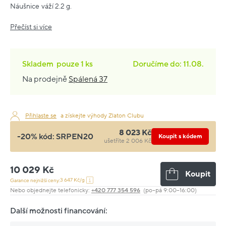
Náušnice váží 2.2 g.
Přečíst si více
Skladem
pouze
1 ks
Doručíme do: 11.08.
Na prodejně
Spálená 37
Přihlaste se
a získejte výhody Zlaton Clubu
8 023 Kč
-20% kód:
SRPEN20
Koupit s kódem
ušetříte 2 006 Kč
10 029 Kč
Koupit
3 647 Kč/g
Garance nejnižší ceny:
Nebo objednejte telefonicky:
+420 777 354 596
(po–pá 9:00–16:00)
Další možnosti financování: