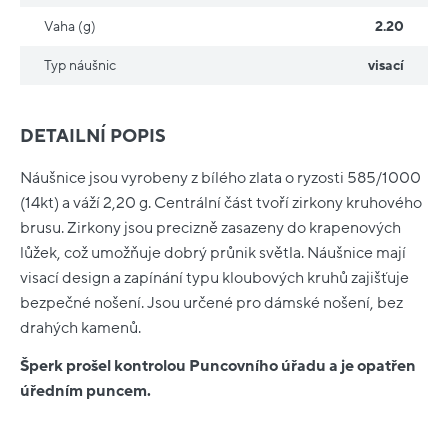
Vaha (g)
2.20
Typ náušnic
visací
DETAILNÍ POPIS
Náušnice jsou vyrobeny z bílého zlata o ryzosti 585/1000
(14kt) a váží 2,20 g. Centrální část tvoří zirkony kruhového
brusu. Zirkony jsou precizně zasazeny do krapenových
lůžek, což umožňuje dobrý průnik světla. Náušnice mají
visací design a zapínání typu kloubových kruhů zajišťuje
bezpečné nošení. Jsou určené pro dámské nošení, bez
drahých kamenů.
Šperk prošel kontrolou Puncovního úřadu a je opatřen
úředním puncem.