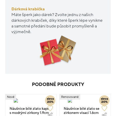
Dárková krabička
Máte šperk jako dárek? Zvolte jednu z našich
dárkových krabiček, díky které šperk lépe vynikne
a samotné předání bude působit promyšleně a
výjimečně.
PODOBNÉ PRODUKTY
Nové
Renovované
sleva
sleva
20%
20%
Náušnice bílé zlato kapka
Náušnice bílé zlato se
s modrými zirkony 1.9cm
zirkonem visací 1.6cm