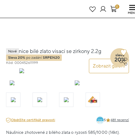
Právě teď! - 20 % na vše! Kód: SRPEN20
24 dní : 23h : 42m : 41s
0
MEN
Náušnice bílé zlato visací se zirkony 2.2g
Nové
sleva
Sleva 20%
po zadání
SRPEN20
20%
Kód: 000452611199
Zobrazit galerii
Obdržíte certifikát pravosti
5
481 recenzí
Náušnice zhotovené z bílého zlata o ryzosti 585/1000 (14kt).