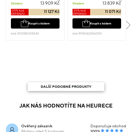
3.05g
4.35g
13 909 Kč
13 839 Kč
Skladem
Skladem
-20% kód:
-20% kód:
11 127 Kč
11 071 Kč
SRPEN20
SRPEN20
Koupit s kódem
Koupit s kódem
kód: 001082305243
kód: R05062506000
DALŠÍ PODOBNÉ PRODUKTY
JAK NÁS HODNOTÍTE NA HEURECE
Ověřený zákazník
Doporučuje obchod
Přidáno před 5 hodinami
100%