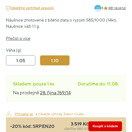
Obdržíte certifikát pravosti
5
481 recenzí
Náušnice zhotovené z bílého zlata o ryzosti 585/1000 (14kt).
Náušnice váží 1.1 g.
Přečíst si více
Váha (g):
1.05
1.10
Skladem
pouze
1 ks
Doručíme do: 11.08.
Na prodejně
28. října 769/14
Přihlaste se
a získejte výhody Zlaton Clubu
3 519 Kč
-20% kód:
SRPEN20
Koupit s kódem
ušetříte 880 Kč