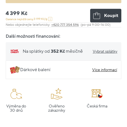
4 399 Kč
Koupit
3 199 Kč/g
Garance nejnižší ceny:
Nebo objednejte telefonicky:
+420 777 354 596
(po–pá 9:00–16:00)
Další možnosti financování:
Na splátky od
352 Kč
měsíčně
Vybrat splátky
Dárkové balení
Více informací
Výměna do
Ověřeno
Česká firma
30 dnů
zákazníky