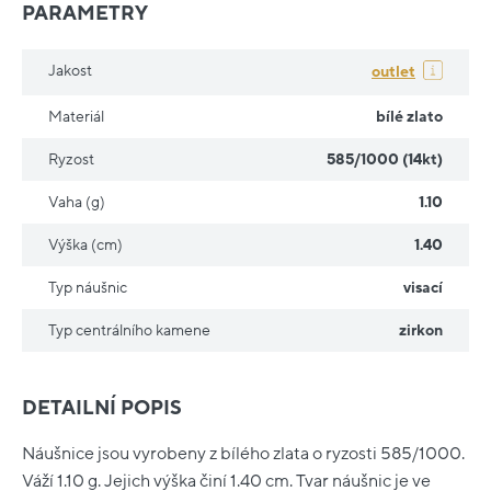
PARAMETRY
Jakost
outlet
Materiál
bílé zlato
Ryzost
585/1000 (14kt)
Vaha (g)
1.10
Výška (cm)
1.40
Typ náušnic
visací
Typ centrálního kamene
zirkon
DETAILNÍ POPIS
Náušnice jsou vyrobeny z bílého zlata o ryzosti 585/1000.
Váží 1.10 g. Jejich výška činí 1.40 cm. Tvar náušnic je ve