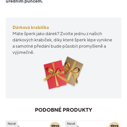
úředním puncem.
Dárková krabička
Máte šperk jako dárek? Zvolte jednu z našich
dárkových krabiček, díky které šperk lépe vynikne
a samotné předání bude působit promyšleně a
výjimečně.
PODOBNÉ PRODUKTY
Nové
Nové
sleva
sleva