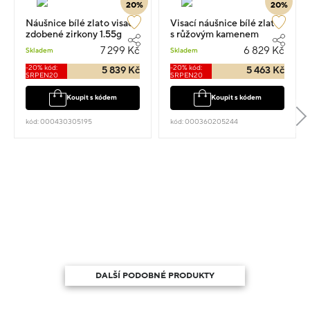
20%
20%
Náušnice bílé zlato visací
Visací náušnice bílé zlato
zdobené zirkony 1.55g
s růžovým kamenem
1.6cm
1.3cm 1.45g
7 299 Kč
6 829 Kč
Skladem
Skladem
-20% kód:
-20% kód:
5 839 Kč
5 463 Kč
SRPEN20
SRPEN20
Koupit s kódem
Koupit s kódem
kód: 000430305195
kód: 000360205244
DALŠÍ PODOBNÉ PRODUKTY