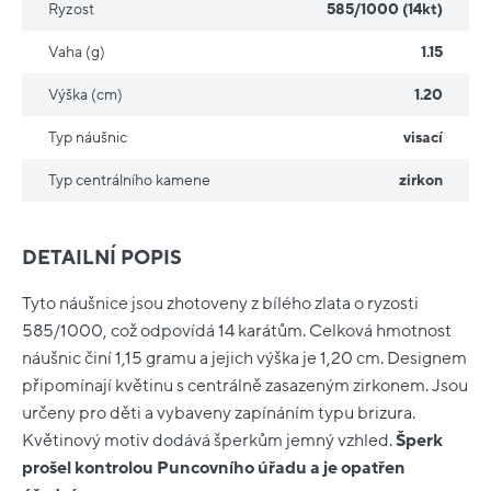
Ryzost
585/1000 (14kt)
Vaha (g)
1.15
Výška (cm)
1.20
Typ náušnic
visací
Typ centrálního kamene
zirkon
DETAILNÍ POPIS
Tyto náušnice jsou zhotoveny z bílého zlata o ryzosti
585/1000, což odpovídá 14 karátům. Celková hmotnost
náušnic činí 1,15 gramu a jejich výška je 1,20 cm. Designem
připomínají květinu s centrálně zasazeným zirkonem. Jsou
určeny pro děti a vybaveny zapínáním typu brizura.
Květinový motiv dodává šperkům jemný vzhled.
Šperk
prošel kontrolou Puncovního úřadu a je opatřen