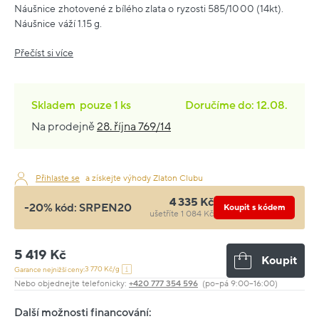
Náušnice zhotovené z bílého zlata o ryzosti 585/1000 (14kt).
Náušnice váží 1.15 g.
Přečíst si více
Skladem
pouze
1 ks
Doručíme do: 12.08.
Na prodejně
28. října 769/14
Přihlaste se
a získejte výhody Zlaton Clubu
4 335 Kč
-20% kód:
SRPEN20
Koupit s kódem
ušetříte 1 084 Kč
5 419 Kč
Koupit
3 770 Kč/g
Garance nejnižší ceny:
Nebo objednejte telefonicky:
+420 777 354 596
(po–pá 9:00–16:00)
Další možnosti financování: