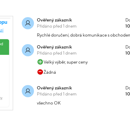
Do
Ověřený zákazník
Přidáno před 1 dnem
1
Rychlé doručení, dobrá komunikace s obchode
Do
Ověřený zákazník
Přidáno před 1 dnem
1
Velký výběr, super ceny
Žádná
Do
Ověřený zákazník
Přidáno před 1 dnem
1
všechno OK