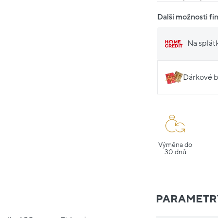
Další možnosti fi
Na splát
Dárkové b
Výměna do
30 dnů
PARAMETR