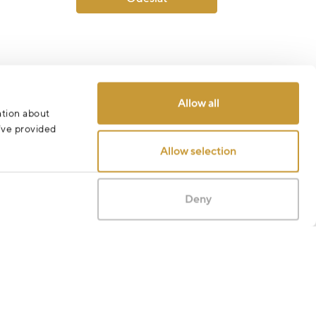
Allow all
ation about
u’ve provided
Allow selection
Deny