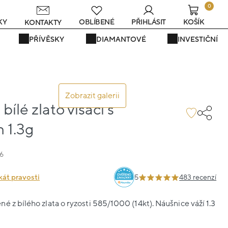
0
KY
OBLÍBENÉ
PŘIHLÁSIT
KOŠÍK
KONTAKTY
PŘÍVĚSKY
DIAMANTOVÉ
INVESTIČNÍ
Zobrazit galerii
ílé zlato visací s
 1.3g
6
kát pravosti
5
483 recenzí
é z bílého zlata o ryzosti 585/1000 (14kt). Náušnice váží 1.3