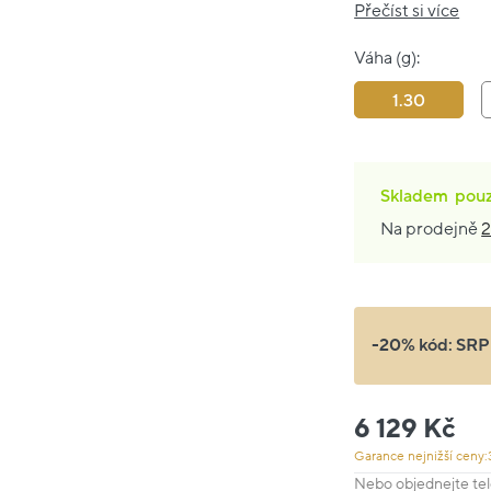
Přečíst si více
Váha (g):
1.30
Skladem
pou
Na prodejně
2
-20% kód:
SRP
6 129 Kč
Garance nejnižší ceny:
Nebo objednejte tel