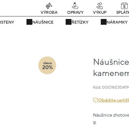
rávě teď! - 20 % na vše! Kód: SRPEN20
23 dní : 11h : 53m : 59s
VÝROBA
OPRAVY
VÝKUP
SPLÁT
RSTENY
NÁUŠNICE
ŘETÍZKY
NÁRAMKY
Náušnice b
sleva
20%
kamenem
Kód: 00076030419
Obdržíte certifi
Náušnice zhotoven
g.