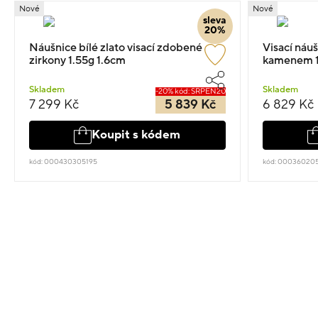
Nové
Nové
sleva
20%
Náušnice bílé zlato visací zdobené
Visací náuš
zirkony 1.55g 1.6cm
kamenem 1
Skladem
Skladem
-20% kód: SRPEN20
7 299 Kč
5 839 Kč
6 829 Kč
Koupit s kódem
kód: 000430305195
kód: 00036020