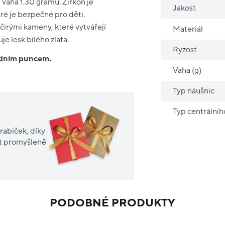
, váha 1.30 gramu. Zirkon je
Jakost
ré je bezpečné pro děti.
irými kameny, které vytvářejí
Materiál
je lesk bílého zlata.
Ryzost
ředním puncem.
Vaha (g)
Typ náušnic
Typ centrální
rabiček, díky
it promyšleně
PODOBNÉ PRODUKTY