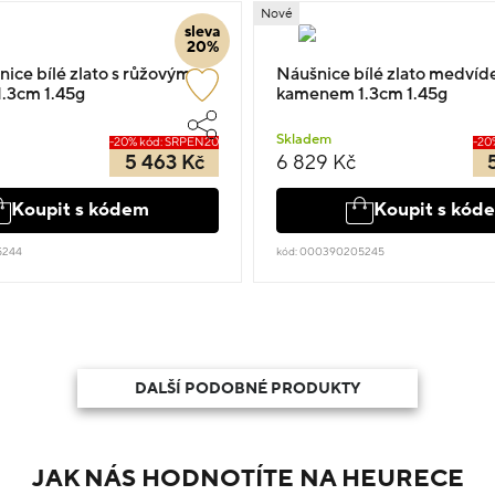
Nové
sleva
20%
nice bílé zlato s růžovým
Náušnice bílé zlato medvíde
.3cm 1.45g
kamenem 1.3cm 1.45g
Skladem
-20% kód: SRPEN20
-20
5 463 Kč
6 829 Kč
Koupit s kódem
Koupit s kód
5244
kód: 000390205245
DALŠÍ PODOBNÉ PRODUKTY
JAK NÁS HODNOTÍTE NA HEURECE