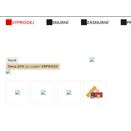
P
VÝPRODEJ
SNUBNÍ
ZÁSNUBNÍ
P
Nové
Sleva 20%
po zadání
SRPEN20