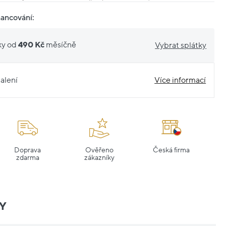
nancování:
ky od
490 Kč
měsíčně
Vybrat splátky
alení
Více informací
Doprava
Ověřeno
Česká firma
zdarma
zákazníky
Y