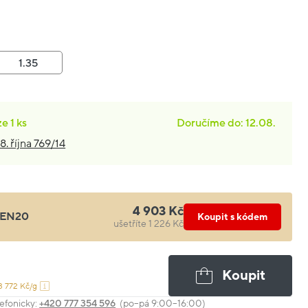
1.35
ze
1 ks
Doručíme do: 12.08.
8. října 769/14
4 903 Kč
EN20
Koupit s kódem
ušetříte 1 226 Kč
Koupit
3 772 Kč/g
efonicky:
+420 777 354 596
(po–pá 9:00–16:00)