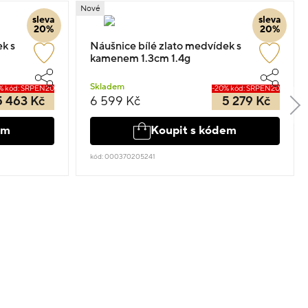
Nové
sleva
sleva
20%
20%
k s
Náušnice bílé zlato medvídek s
kamenem 1.3cm 1.4g
Skladem
% kód: SRPEN20
-20% kód: SRPEN20
5 463 Kč
6 599 Kč
5 279 Kč
em
Koupit s kódem
kód: 000370205241