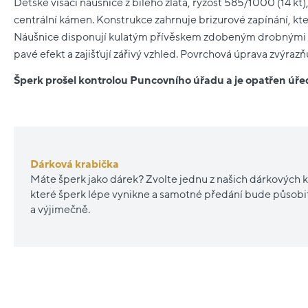
Dětské visací náušnice z bílého zlata, ryzost 585/1000 (14 kt)
centrální kámen. Konstrukce zahrnuje brizurové zapínání, kte
Náušnice disponují kulatým přívěskem zdobeným drobnými č
pavé efekt a zajišťují zářivý vzhled. Povrchová úprava zvýrazňu
Šperk prošel kontrolou Puncovního úřadu a je opatřen ú
Dárková krabička
Máte šperk jako dárek? Zvolte jednu z našich dárkových k
které šperk lépe vynikne a samotné předání bude působ
a výjimečně.