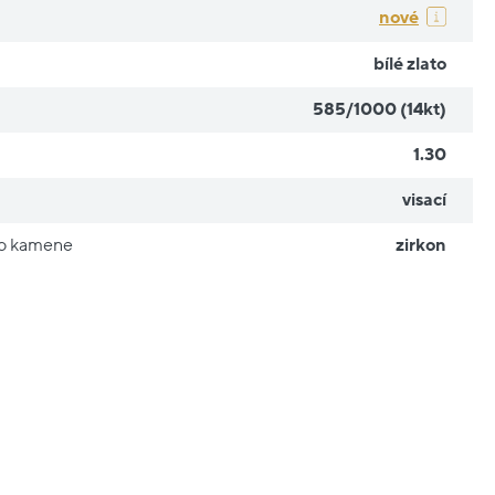
nové
bílé zlato
585/1000 (14kt)
1.30
visací
ho kamene
zirkon