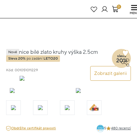
Právě teď! - 20 % na vše! Kód: SRPEN20
25 dní : 14h : 23m : 35s
0
MEN
Náušnice bílé zlato kruhy výška 2.5cm
Nové
sleva
váha 1.65g
Sleva 20%
po zadání
LETO20
20%
Kód: 001051011229
Zobrazit galerii
Obdržíte certifikát pravosti
5
480 recenzí