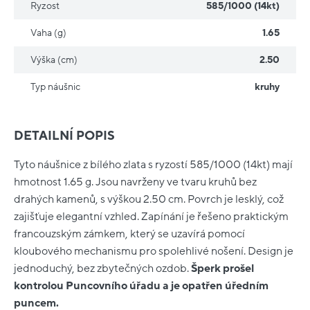
Ryzost
585/1000 (14kt)
Vaha (g)
1.65
Výška (cm)
2.50
Typ náušnic
kruhy
DETAILNÍ POPIS
Tyto náušnice z bílého zlata s ryzostí 585/1000 (14kt) mají
hmotnost 1.65 g. Jsou navrženy ve tvaru kruhů bez
drahých kamenů, s výškou 2.50 cm. Povrch je lesklý, což
zajišťuje elegantní vzhled. Zapínání je řešeno praktickým
francouzským zámkem, který se uzavírá pomocí
kloubového mechanismu pro spolehlivé nošení. Design je
jednoduchý, bez zbytečných ozdob.
Šperk prošel
kontrolou Puncovního úřadu a je opatřen úředním
puncem.