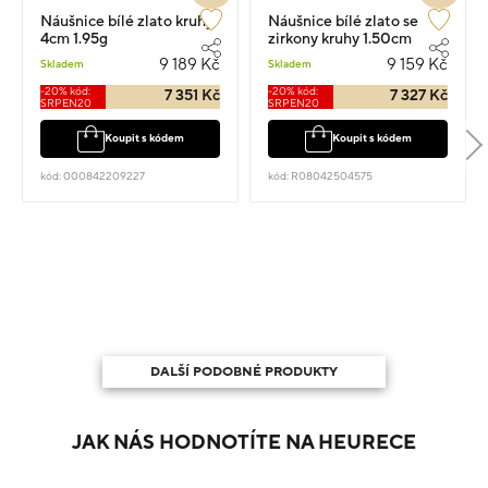
Náušnice bílé zlato kruhy
Náušnice bílé zlato se
4cm 1.95g
zirkony kruhy 1.50cm
2.88g
9 189 Kč
9 159 Kč
Skladem
Skladem
-20% kód:
-20% kód:
7 351 Kč
7 327 Kč
SRPEN20
SRPEN20
Koupit s kódem
Koupit s kódem
kód: 000842209227
kód: R08042504575
DALŠÍ PODOBNÉ PRODUKTY
JAK NÁS HODNOTÍTE NA HEURECE