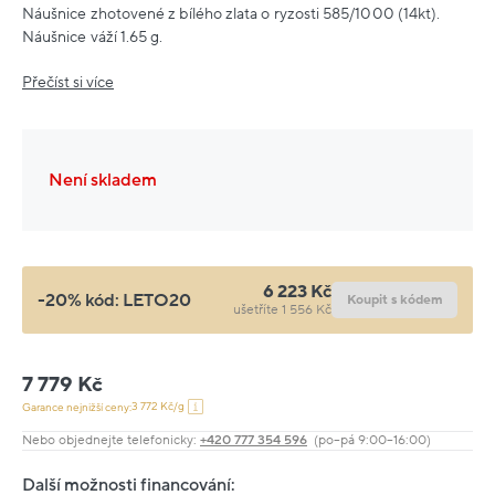
Náušnice zhotovené z bílého zlata o ryzosti 585/1000 (14kt).
Náušnice váží 1.65 g.
Přečíst si více
Není skladem
6 223 Kč
-20% kód:
LETO20
Koupit s kódem
ušetříte 1 556 Kč
7 779 Kč
3 772 Kč/g
Garance nejnižší ceny:
Nebo objednejte telefonicky:
+420 777 354 596
(po–pá 9:00–16:00)
Další možnosti financování: