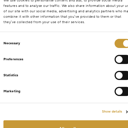
We use cookies to personalise content and ads, to provide social media
features and to analyse our traffic. We also share information about your u
of our site with our social media, advertising and analytics partners who m
combine it with other information that you’ve provided to them or that
they’ve collected from your use of their services.
Consent
Necessary
Selection
Preferences
Statistics
Marketing
Show details