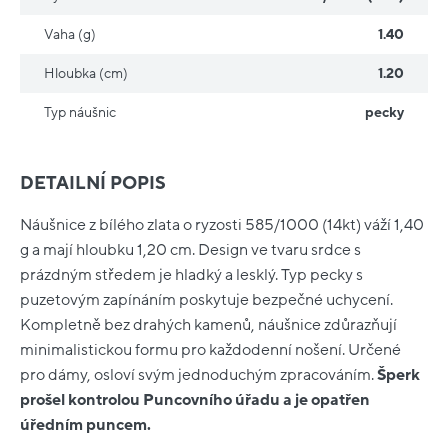
Vaha (g)
1.40
Hloubka (cm)
1.20
Typ náušnic
pecky
DETAILNÍ POPIS
Náušnice z bílého zlata o ryzosti 585/1000 (14kt) váží 1,40
g a mají hloubku 1,20 cm. Design ve tvaru srdce s
prázdným středem je hladký a lesklý. Typ pecky s
puzetovým zapínáním poskytuje bezpečné uchycení.
Kompletně bez drahých kamenů, náušnice zdůrazňují
minimalistickou formu pro každodenní nošení. Určené
pro dámy, osloví svým jednoduchým zpracováním.
Šperk
prošel kontrolou Puncovního úřadu a je opatřen
úředním puncem.