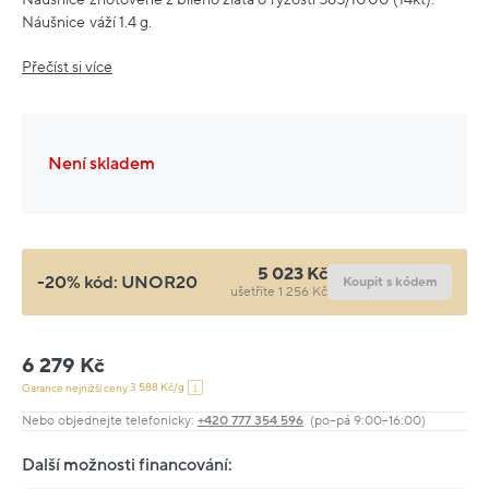
Náušnice váží 1.4 g.
Přečíst si více
Není skladem
5 023 Kč
-20% kód:
UNOR20
Koupit s kódem
ušetříte 1 256 Kč
6 279 Kč
3 588 Kč/g
Garance nejnižší ceny:
Nebo objednejte telefonicky:
+420 777 354 596
(po–pá 9:00–16:00)
Další možnosti financování: