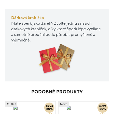
Dárková krabička
Máte šperk jako dárek? Zvolte jednu z našich
dárkových krabiček, díky které šperk lépe vynikne
a samotné předání bude působit promyšleně a
výjimečně.
PODOBNÉ PRODUKTY
Outlet
Nové
sleva
sleva
20%
20%