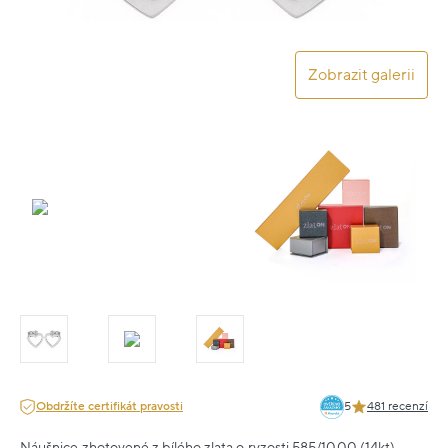
Zobrazit galerii
Obdržíte certifikát pravosti
5
481 recenzí
Náušnice zhotovené z bílého zlata o ryzosti 585/1000 (14kt).