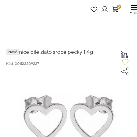
Právě teď! - 20 % na vše! Kód: SRPEN20
24 dní : 23h : 34m : 49s
0
MEN
Náušnice bílé zlato srdce pecky 1.4g
Nové
Kód: 001122209227