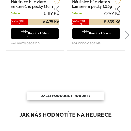
Náušnice bílé zlato
Náušnice bílé zlato s
nekonečno pecky 1.1cm
kamenem pecky 1.55g
2.15g
8 119 Kč
7 299 Kč
Skladem
Skladem
-20% kód:
-20% kód:
6 495 Kč
5 839 Kč
SRPEN20
SRPEN20
Koupit s kódem
Koupit s kódem
kód: 000260509220
kód: 000062504249
DALŠÍ PODOBNÉ PRODUKTY
JAK NÁS HODNOTÍTE NA HEURECE