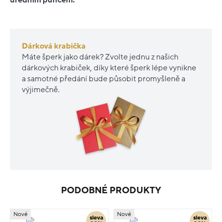
Dárková krabička
Máte šperk jako dárek? Zvolte jednu z našich
dárkových krabiček, díky které šperk lépe vynikne
a samotné předání bude působit promyšleně a
výjimečně.
PODOBNÉ PRODUKTY
Nové
Nové
sleva
sleva