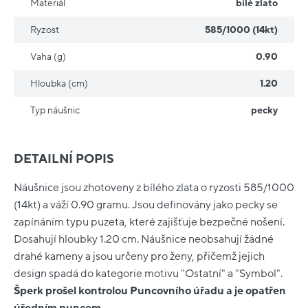
Materiál
bílé zlato
Ryzost
585/1000 (14kt)
Vaha (g)
0.90
Hloubka (cm)
1.20
Typ náušnic
pecky
DETAILNÍ POPIS
Náušnice jsou zhotoveny z bílého zlata o ryzosti 585/1000
(14kt) a váží 0.90 gramu. Jsou definovány jako pecky se
zapínáním typu puzeta, které zajišťuje bezpečné nošení.
Dosahují hloubky 1.20 cm. Náušnice neobsahují žádné
drahé kameny a jsou určeny pro ženy, přičemž jejich
design spadá do kategorie motivu "Ostatní" a "Symbol".
Šperk prošel kontrolou Puncovního úřadu a je opatřen
úředním puncem.