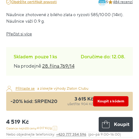
Obdržíte certifikát pravosti
5
484 recenzí
Náušnice zhotovené z bílého zlata o ryzosti 585/1000 (14kt).
Náušnice váží 0.9 g.
Přečíst si více
Skladem
pouze
1 ks
Doručíme do: 12.08.
Na prodejně
28. října 769/14
Přihlaste se
a získejte výhody Zlaton Clubu
3 615 Kč
-20% kód:
SRPEN20
Koupit s kódem
ušetříte 904 Kč
4 519 Kč
Koupit
4 017 Kč/g
Garance nejnižší ceny:
Nebo objednejte telefonicky:
+420 777 354 596
(po–pá 9:00–16:00)