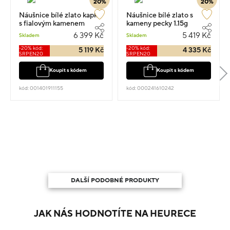
20%
20%
Náušnice bílé zlato kapka
Náušnice bílé zlato s
s fialovým kamenem
kameny pecky 1.15g
pecky 1.65g
0.50cm
6 399 Kč
5 419 Kč
Skladem
Skladem
-20% kód:
-20% kód:
5 119 Kč
4 335 Kč
SRPEN20
SRPEN20
Koupit s kódem
Koupit s kódem
kód: 001401911155
kód: 000241610242
DALŠÍ PODOBNÉ PRODUKTY
JAK NÁS HODNOTÍTE NA HEURECE