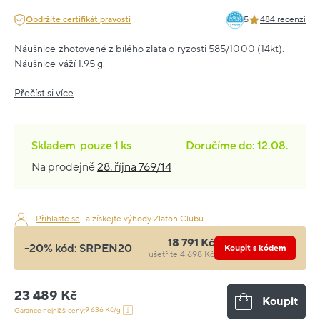
Obdržíte certifikát pravosti
5
484 recenzí
Náušnice zhotovené z bílého zlata o ryzosti 585/1000 (14kt).
Náušnice váží 1.95 g.
Přečíst si více
Skladem
pouze
1 ks
Doručíme do: 12.08.
Na prodejně
28. října 769/14
Přihlaste se
a získejte výhody Zlaton Clubu
18 791 Kč
-20% kód:
SRPEN20
Koupit s kódem
ušetříte 4 698 Kč
23 489 Kč
Koupit
9 636 Kč/g
Garance nejnižší ceny: