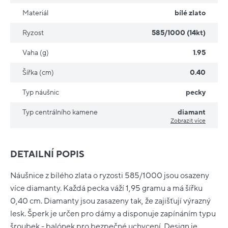
Materiál
bílé zlato
Ryzost
585/1000 (14kt)
Vaha (g)
1.95
Šířka (cm)
0.40
Typ náušnic
pecky
Typ centrálního kamene
diamant
Zobrazit více
DETAILNÍ POPIS
Náušnice z bílého zlata o ryzosti 585/1000 jsou osazeny
více diamanty. Každá pecka váží 1,95 gramu a má šířku
0,40 cm. Diamanty jsou zasazeny tak, že zajišťují výrazný
lesk. Šperk je určen pro dámy a disponuje zapínáním typu
šroubek - balónek pro bezpečné uchycení. Design je