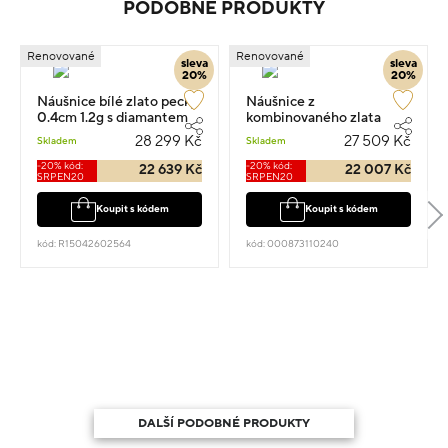
PODOBNÉ PRODUKTY
Renovované
Renovované
sleva
sleva
20%
20%
Náušnice bílé zlato pecky
Náušnice z
0.4cm 1.2g s diamantem
kombinovaného zlata
0.320ct
květina pecky 2.5cm
28 299 Kč
27 509 Kč
Skladem
Skladem
8.65g
-20% kód:
-20% kód:
22 639 Kč
22 007 Kč
SRPEN20
SRPEN20
Koupit s kódem
Koupit s kódem
kód: R15042602564
kód: 000873110240
DALŠÍ PODOBNÉ PRODUKTY