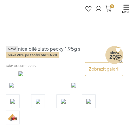
Právě teď! - 20 % na vše! Kód: SRPEN20
22 dní : 7h : 30m : 02s
0
MEN
Náušnice bílé zlato pecky 1.95g s
Nové
sleva
diamantem 0.270ct
Sleva 20%
po zadání
SRPEN20
20%
Kód: 000011112235
Zobrazit galerii