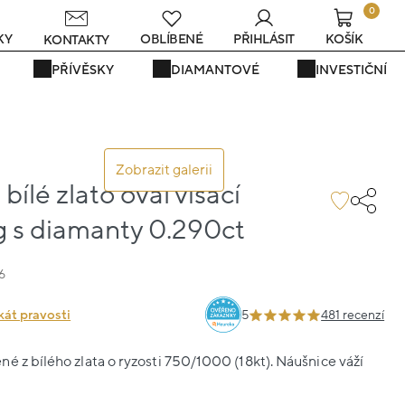
0
s
KY
OBLÍBENÉ
PŘIHLÁSIT
KOŠÍK
KONTAKTY
PŘÍVĚSKY
DIAMANTOVÉ
INVESTIČNÍ
Zobrazit galerii
bílé zlato ovál visací
g s diamanty 0.290ct
6
kát pravosti
5
481 recenzí
é z bílého zlata o ryzosti 750/1000 (18kt). Náušnice váží