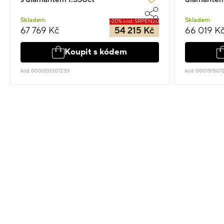
Skladem
Skladem
-20% kód: SRPEN20
67 769 Kč
54 215 Kč
66 019 K
Koupit s kódem
kód: 000020307233
kód: 000151507