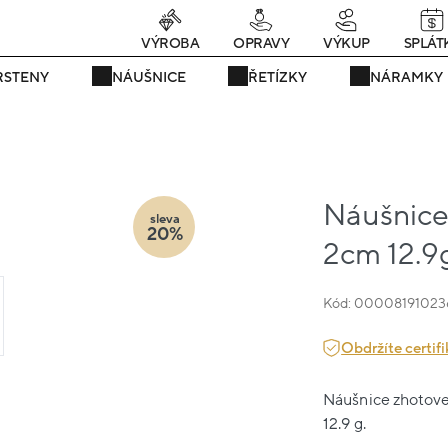
rávě teď! - 20 % na vše! Kód: SRPEN20
24 dní : 20h : 13m : 46
VÝROBA
OPRAVY
VÝKUP
SPLÁT
RSTENY
NÁUŠNICE
ŘETÍZKY
NÁRAMKY
Náušnice 
sleva
20%
2cm 12.9
Kód: 00008191023
Obdržíte certifi
Náušnice zhotoven
12.9 g.