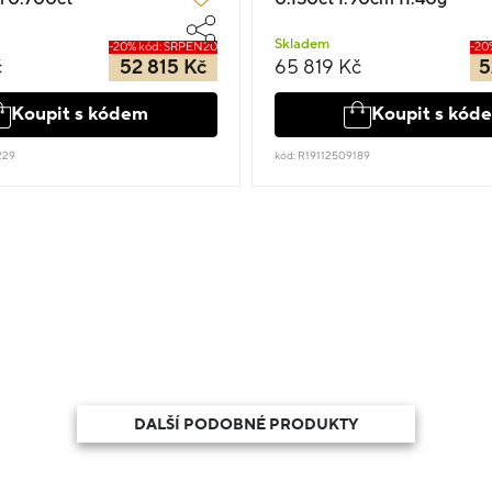
Skladem
-20% kód: SRPEN20
-20
č
52 815 Kč
65 819 Kč
5
Koupit s kódem
Koupit s kód
229
kód: R19112509189
DALŠÍ PODOBNÉ PRODUKTY