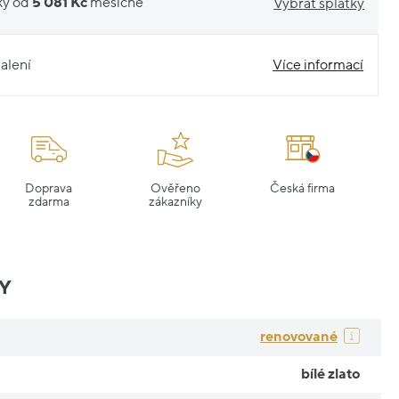
ky od
5 081 Kč
měsíčně
Vybrat splátky
alení
Více informací
Doprava
Ověřeno
Česká firma
zdarma
zákazníky
Y
renovované
bílé zlato