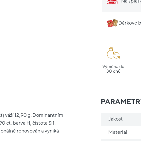
Na splát
Dárkové b
Výměna do
30 dnů
PARAMETR
kt) váží 12,90 g. Dominantním
Jakost
ct, barva H, čistota Si1.
sionálně renovován a vyniká
Materiál