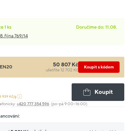
ze
1 ks
Doručíme do: 11.08.
8. října 769/14
50 807 Kč
EN20
Koupit s kódem
ušetříte 12 702 Kč
Koupit
3 939 Kč/g
efonicky:
+420 777 354 596
(po–pá 9:00–16:00)
nancování: