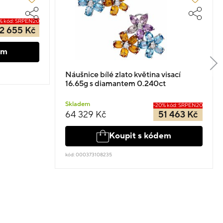
% kód: SRPEN20
2 655 Kč
em
Náušnice bílé zlato květina visací
16.65g s diamantem 0.240ct
Skladem
-20% kód: SRPEN20
64 329 Kč
51 463 Kč
Koupit s kódem
kód: 000373108235