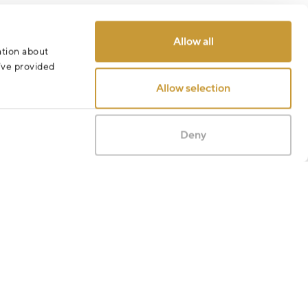
Odeslat
Allow all
ation about
u’ve provided
Allow selection
Deny