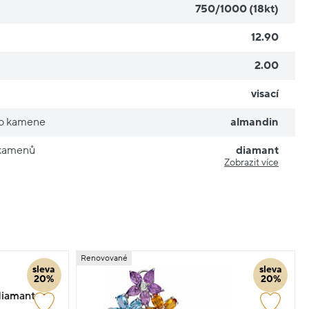
750/1000 (18kt)
12.90
2.00
visací
ho kamene
almandin
 kamenů
diamant
Zobrazit více
Renovované
sleva
sleva
20%
20%
s diamantem