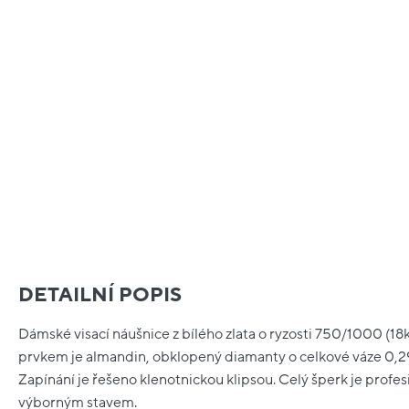
DETAILNÍ POPIS
Dámské visací náušnice z bílého zlata o ryzosti 750/1000 (18
prvkem je almandin, obklopený diamanty o celkové váze 0,290 
Zapínání je řešeno klenotnickou klipsou. Celý šperk je profe
výborným stavem.