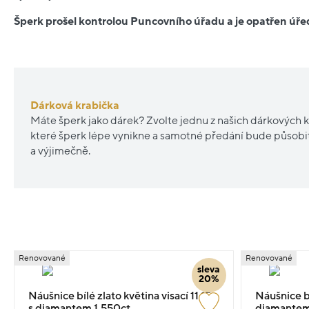
Šperk prošel kontrolou Puncovního úřadu a je opatřen ú
Dárková krabička
Máte šperk jako dárek? Zvolte jednu z našich dárkových k
které šperk lépe vynikne a samotné předání bude působ
a výjimečně.
Renovované
Renovované
sleva
20%
Náušnice bílé zlato květina visací 11.15g
Náušnice bí
s diamantem 1.550ct
diamantem