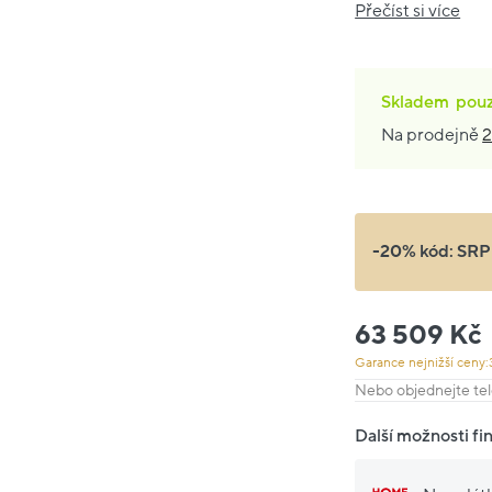
Přečíst si více
Skladem
pou
Na prodejně
2
-20% kód:
SRP
63 509 Kč
Garance nejnižší ceny:
Nebo objednejte tel
Další možnosti fi