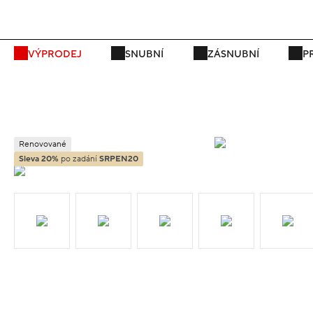
P
VÝPRODEJ
SNUBNÍ
ZÁSNUBNÍ
P
Renovované
Sleva 20%
po zadání
SRPEN20