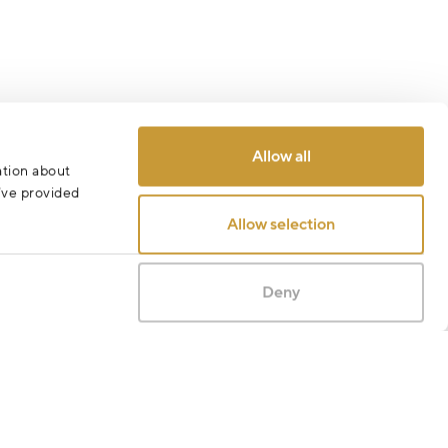
Allow all
ation about
u’ve provided
Allow selection
Deny