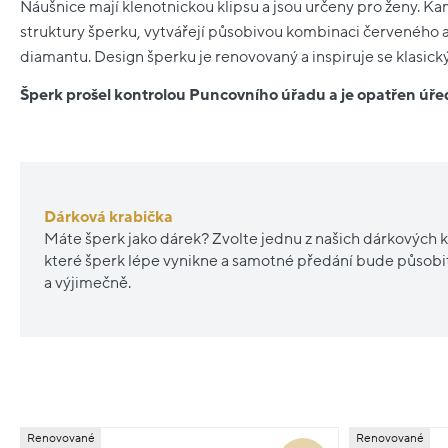
Náušnice mají klenotnickou klipsu a jsou určeny pro ženy. K
struktury šperku, vytvářejí působivou kombinaci červeného 
diamantu. Design šperku je renovovaný a inspiruje se klasick
Šperk prošel kontrolou Puncovního úřadu a je opatřen ú
Dárková krabička
Máte šperk jako dárek? Zvolte jednu z našich dárkových k
které šperk lépe vynikne a samotné předání bude působ
a výjimečně.
Renovované
Renovované