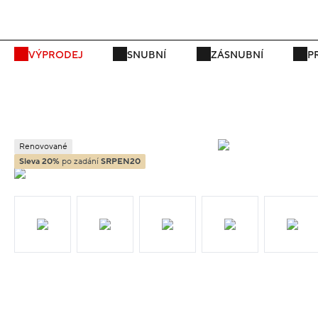
P
VÝPRODEJ
SNUBNÍ
ZÁSNUBNÍ
P
Renovované
Sleva 20%
po zadání
SRPEN20