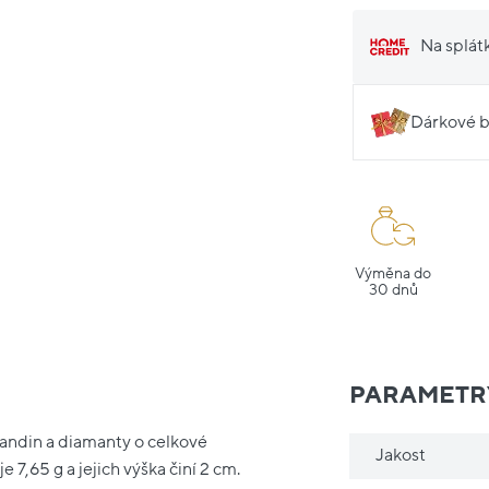
Na splát
Dárkové b
Výměna do
30 dnů
PARAMETR
mandin a diamanty o celkové
Jakost
 7,65 g a jejich výška činí 2 cm.