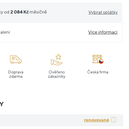
ky od
2 084 Kč
měsíčně
Vybrat splátky
alení
Více informací
Doprava
Ověřeno
Česká firma
zdarma
zákazníky
Y
renovované