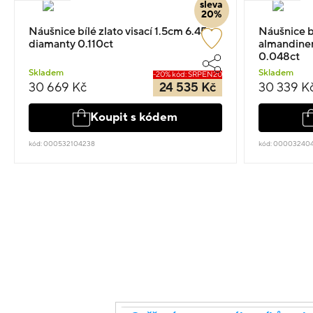
sleva
20%
Náušnice bílé zlato visací 1.5cm 6.45g s
Náušnice bí
diamanty 0.110ct
almandinem
0.048ct
Skladem
Skladem
-20% kód: SRPEN20
30 669 Kč
24 535 Kč
30 339 K
Koupit s kódem
kód: 000532104238
kód: 00003240