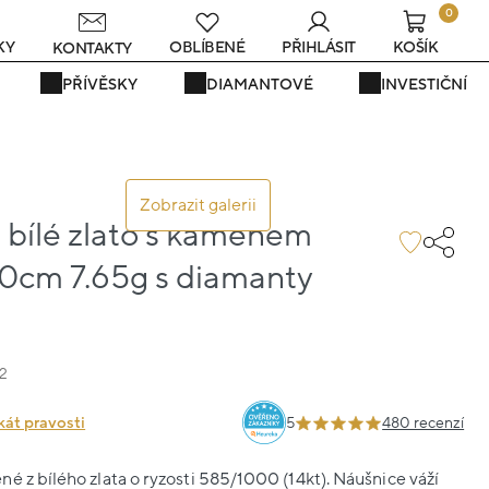
0
s
KY
OBLÍBENÉ
PŘIHLÁSIT
KOŠÍK
KONTAKTY
PŘÍVĚSKY
DIAMANTOVÉ
INVESTIČNÍ
Zobrazit galerii
 bílé zlato s kamenem
00cm 7.65g s diamanty
2
kát pravosti
5
480 recenzí
é z bílého zlata o ryzosti 585/1000 (14kt). Náušnice váží