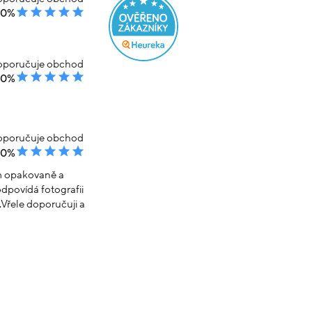
00%
poručuje obchod
00%
poručuje obchod
00%
em opakovaně a
dpovídá fotografii
Vřele doporučuji a