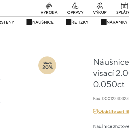
rávě teď! - 20 % na vše! Kód: SRPEN20
25 dní : 15h : 09m : 14
VÝROBA
OPRAVY
VÝKUP
SPLÁT
RSTENY
NÁUŠNICE
ŘETÍZKY
NÁRAMKY
Náušnice
sleva
20%
visací 2.
0.050ct
Kód: 00012230323
Obdržíte certifi
Náušnice zhotoven