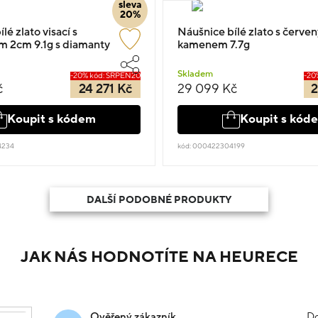
sleva
20%
lé zlato visací s
Náušnice bílé zlato s červe
 2cm 9.1g s diamanty
kamenem 7.7g
Skladem
-20% kód: SRPEN20
-20
č
24 271 Kč
29 099 Kč
2
Koupit s kódem
Koupit s kód
4234
kód: 000422304199
DALŠÍ PODOBNÉ PRODUKTY
JAK NÁS HODNOTÍTE NA HEURECE
Do
Ověřený zákazník