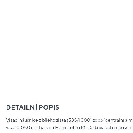
DETAILNÍ POPIS
Visací náušnice z bílého zlata (585/1000) zdobí centrální al
váze 0,050 ct s barvou H a čistotou P1. Celková váha náušnic je