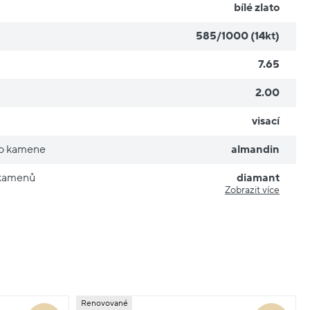
bílé zlato
585/1000 (14kt)
7.65
2.00
visací
ho kamene
almandin
 kamenů
diamant
Zobrazit více
Renovované