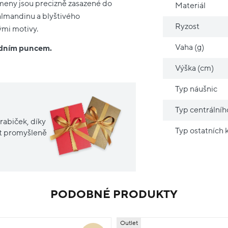
ameny jsou precizně zasazené do
Materiál
almandinu a blyštivého
Ryzost
ými motivy.
Vaha (g)
ředním puncem.
Výška (cm)
Typ náušnic
Typ centrální
rabiček, díky
Typ ostatních
it promyšleně
PODOBNÉ PRODUKTY
Outlet