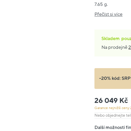
7.65 g.
Přečíst si více
Skladem
pou
Na prodejně
2
-20% kód:
SRP
26 049 Kč
Garance nejnižší ceny:
Nebo objednejte tel
Další možnosti fi