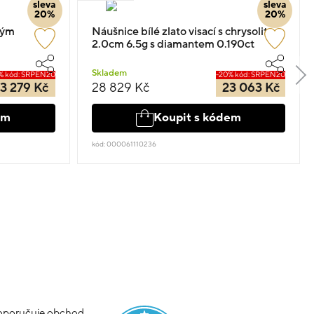
sleva
sleva
20%
20%
ným
Náušnice bílé zlato visací s chrysolity
2.0cm 6.5g s diamantem 0.190ct
Skladem
% kód: SRPEN20
-20% kód: SRPEN20
3 279 Kč
28 829 Kč
23 063 Kč
em
Koupit s kódem
kód: 000061110236
poručuje obchod