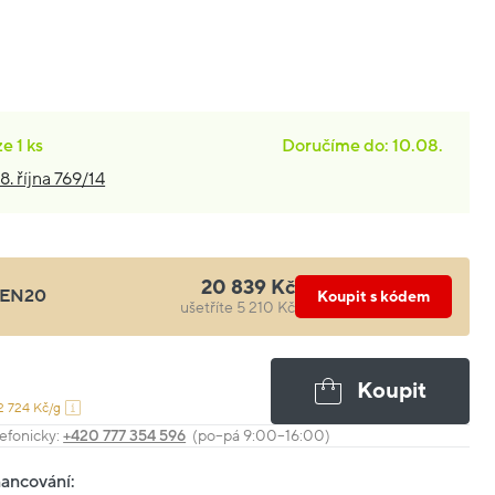
ze
1 ks
Doručíme do: 10.08.
8. října 769/14
20 839 Kč
EN20
Koupit s kódem
ušetříte 5 210 Kč
Koupit
2 724 Kč/g
efonicky:
+420 777 354 596
(po–pá 9:00–16:00)
nancování: