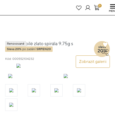
Právě teď! - 20 % na vše! Kód: SRPEN20
23 dní : 21h : 36m : 20s
0
MEN
Náušnice bílé zlato spirála 9.75g s
Renovované
sleva
diamantem 0.240ct
Sleva 20%
po zadání
SRPEN20
20%
Kód: 000552104232
Zobrazit galerii