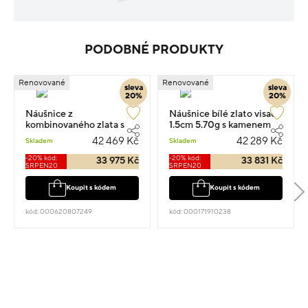
PODOBNÉ PRODUKTY
Renovované
Renovované
sleva
sleva
20%
20%
Náušnice z
Náušnice bílé zlato visací
kombinovaného zlata s
1.5cm 5.70g s kamenem
kamenem 18kt 2cm 10.8g
42 469 Kč
42 289 Kč
Skladem
Skladem
-20% kód:
-20% kód:
33 975 Kč
33 831 Kč
SRPEN20
SRPEN20
Koupit s kódem
Koupit s kódem
kód: 000620807249
kód: 000171910238