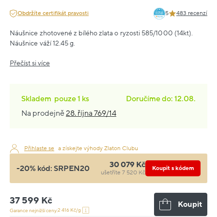
Obdržíte certifikát pravosti
5
483 recenzí
Náušnice zhotovené z bílého zlata o ryzosti 585/1000 (14kt).
Náušnice váží 12.45 g.
Přečíst si více
Skladem
pouze
1 ks
Doručíme do: 12.08.
Na prodejně
28. října 769/14
Přihlaste se
a získejte výhody Zlaton Clubu
30 079 Kč
-20% kód:
SRPEN20
Koupit s kódem
ušetříte 7 520 Kč
37 599 Kč
Koupit
2 416 Kč/g
Garance nejnižší ceny: