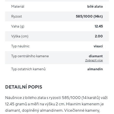
Materiál
bílé zlato
Ryzost
585/1000 (14kt)
Vaha (g)
12.45
Výška (cm)
2.00
Typ náušnic
visací
Typ centrálního kamene
diamant
Zobrazit více
Typ ostatních kamenů
almandin
DETAILNÍ POPIS
Náušnice z bílého zlata s ryzostí 585/1000 (14 karátů) váží
12.45 gramů a měří na výšku 2 cm. Hlavním kamenem je
diamant, doplněný almandinem. Vícečlenné kameny,