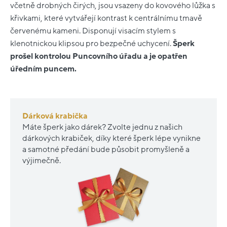
včetně drobných čirých, jsou vsazeny do kovového lůžka s
křivkami, které vytvářejí kontrast k centrálnímu tmavě
červenému kameni. Disponují visacím stylem s
klenotnickou klipsou pro bezpečné uchycení.
Šperk
prošel kontrolou Puncovního úřadu a je opatřen
úředním puncem.
Dárková krabička
Máte šperk jako dárek? Zvolte jednu z našich
dárkových krabiček, díky které šperk lépe vynikne
a samotné předání bude působit promyšleně a
výjimečně.