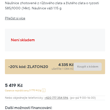
Náušnice zhotovené z růžového zlata a žlutého zlata o ryzosti
585/1000 (14kt). Náušnice váží 1.15 g.
Přečíst si více
Není skladem
4 335 Kč
-20% kód:
ZLATON20
Koupit s kódem
ušetříte 1 084 Kč
5 419 Kč
3 770 Kč/g
Garance nejnižší ceny:
Nebo objednejte telefonicky:
+420 777 354 596
(po–pá 9:00–16:00)
Další možnosti financování: