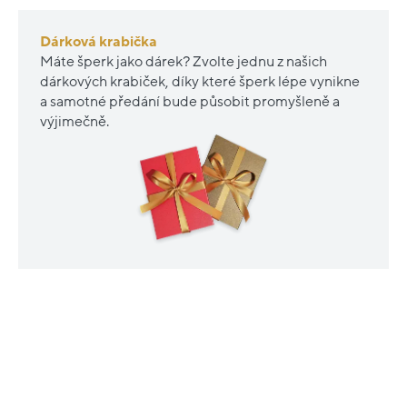
Dárková krabička
Máte šperk jako dárek? Zvolte jednu z našich
dárkových krabiček, díky které šperk lépe vynikne
a samotné předání bude působit promyšleně a
výjimečně.
PODOBNÉ PRODUKTY
Outlet
Nové
sleva
sleva
20%
20%