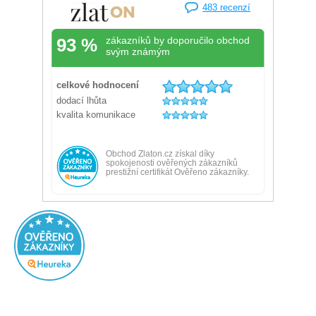
Přidáno před 22 hodinami
100%
Rychlé doručení, dobrá komunikace s obchodem.
Ověřený zákazník
Doporučuje obchod
Přidáno před 1 dnem
100%
Velký výběr, super ceny
Žádná
Ověřený zákazník
Doporučuje obchod
Přidáno před 1 dnem
100%
všechno OK