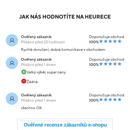
Náušnice žluté zlato s
Náušnice žluté zlato
kamenem visací 1.4cm
pecky s kamenem 1.5g
1.85g
7 269 Kč
7 069 Kč
Skladem
Skladem
-20% kód:
-20% kód:
5 815 Kč
5 655 Kč
SRPEN20
SRPEN20
Koupit s kódem
Koupit s kódem
kód: 000111602247
kód: 000822504243
DALŠÍ PODOBNÉ PRODUKTY
JAK NÁS HODNOTÍTE NA HEURECE
Ověřený zákazník
Doporučuje obchod