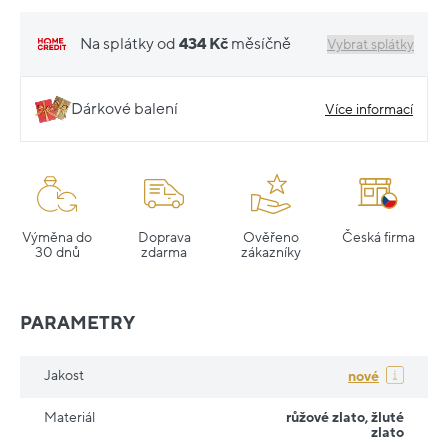
Na splátky od
434 Kč
měsíčně
Vybrat splátky
Dárkové balení
Více informací
Výměna do
Doprava
Ověřeno
Česká firma
30 dnů
zdarma
zákazníky
PARAMETRY
Jakost
nové
Materiál
růžové zlato
,
žluté
zlato