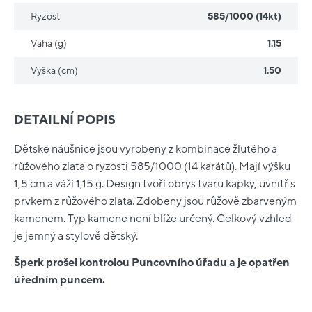
Ryzost
585/1000 (14kt)
Vaha (g)
1.15
Výška (cm)
1.50
DETAILNÍ POPIS
Dětské náušnice jsou vyrobeny z kombinace žlutého a
růžového zlata o ryzosti 585/1000 (14 karátů). Mají výšku
1,5 cm a váží 1,15 g. Design tvoří obrys tvaru kapky, uvnitř s
prvkem z růžového zlata. Zdobeny jsou růžově zbarveným
kamenem. Typ kamene není blíže určený. Celkový vzhled
je jemný a stylově dětský.
Šperk prošel kontrolou Puncovního úřadu a je opatřen
úředním puncem.